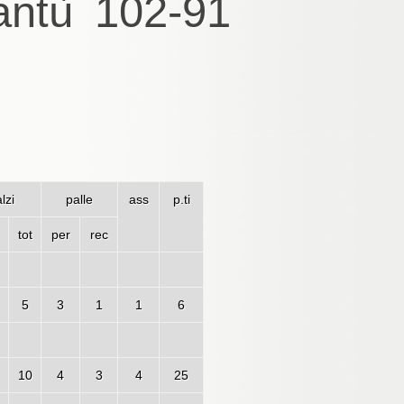
antù 102-91
lzi
palle
ass
p.ti
tot
per
rec
5
3
1
1
6
10
4
3
4
25