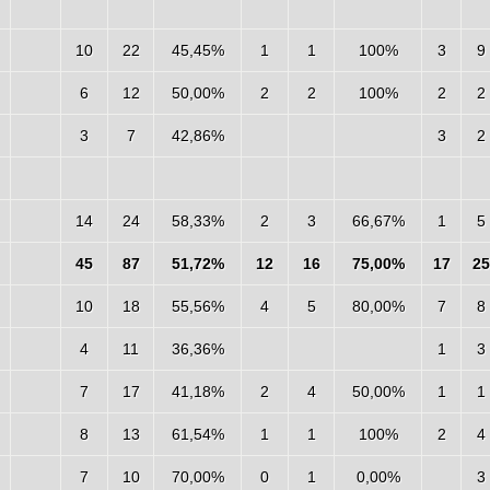
10
22
45,45%
1
1
100%
3
9
6
12
50,00%
2
2
100%
2
2
3
7
42,86%
3
2
14
24
58,33%
2
3
66,67%
1
5
45
87
51,72%
12
16
75,00%
17
25
10
18
55,56%
4
5
80,00%
7
8
4
11
36,36%
1
3
7
17
41,18%
2
4
50,00%
1
1
8
13
61,54%
1
1
100%
2
4
7
10
70,00%
0
1
0,00%
3