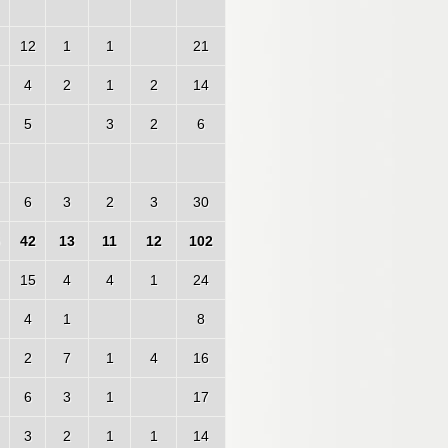
12
1
1
21
4
2
1
2
14
5
3
2
6
6
3
2
3
30
42
13
11
12
102
15
4
4
1
24
4
1
8
2
7
1
4
16
6
3
1
17
3
2
1
1
14