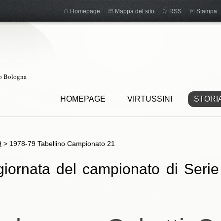
Homepage
Mappa del sito
RSS
Stampa
ro Bologna
HOMEPAGE
VIRTUSSINI
STORI
9
>
1978-79 Tabellino Campionato 21
iornata del campionato di Serie