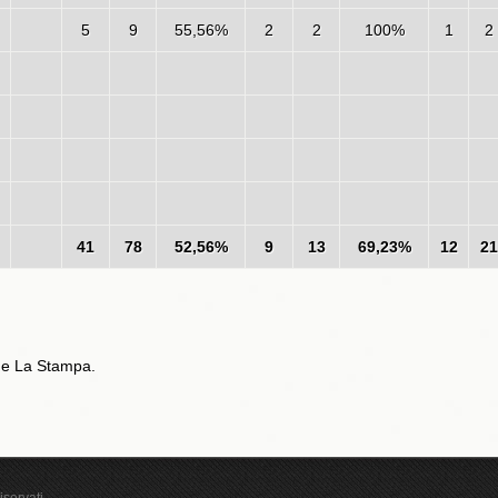
5
9
55,56%
2
2
100%
1
2
41
78
52,56%
9
13
69,23%
12
21
t e La Stampa.