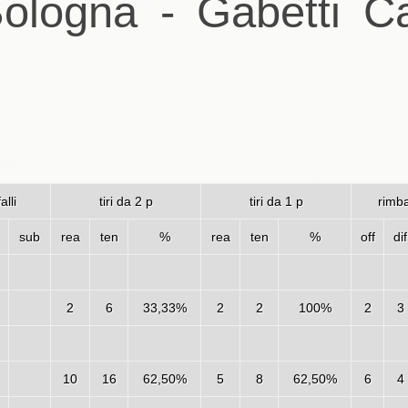
ologna - Gabetti C
falli
tiri da 2 p
tiri da 1 p
rimba
sub
rea
ten
%
rea
ten
%
off
dif
2
6
33,33%
2
2
100%
2
3
10
16
62,50%
5
8
62,50%
6
4