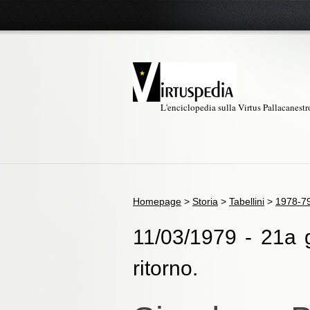
L'enciclopedia sulla Virtus Pallacanest
Homepage
>
Storia
>
Tabellini
>
1978-7
11/03/1979 - 21a g
ritorno.