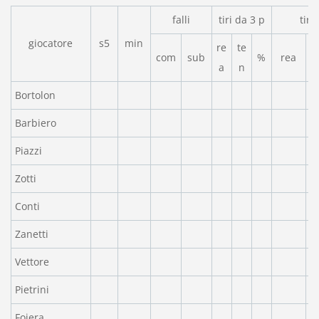
falli
tiri da 3 p
tiri
giocatore
s5
min
re
te
com
sub
%
rea
a
n
Bortolon
Barbiero
Piazzi
Zotti
Conti
Zanetti
Vettore
Pietrini
Foiera