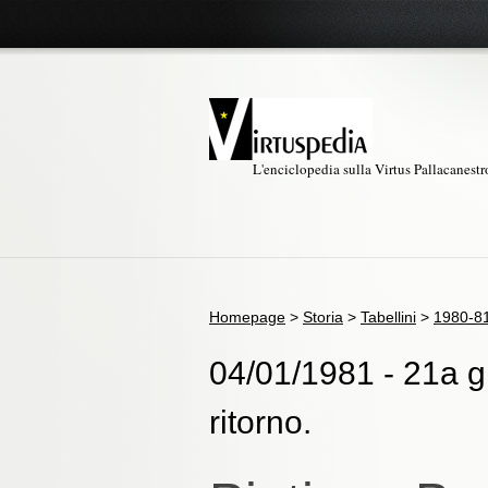
L'enciclopedia sulla Virtus Pallacanest
Homepage
>
Storia
>
Tabellini
>
1980-8
04/01/1981 - 21a gi
ritorno.