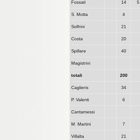
Fossati
14
S. Motta
4
Solfrini
21
Costa
20
Spillare
40
Magistrini
totali
200
Caglieris
34
P. Valenti
6
Cantamessi
M. Martini
7
Villalta
21