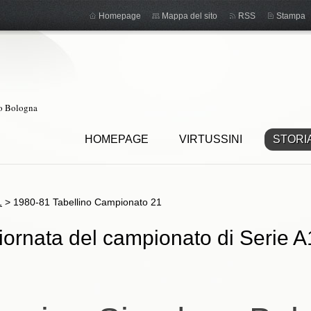
Homepage
Mappa del sito
RSS
Stampa
ro Bologna
HOMEPAGE
VIRTUSSINI
STORI
1
>
1980-81 Tabellino Campionato 21
ornata del campionato di Serie A1