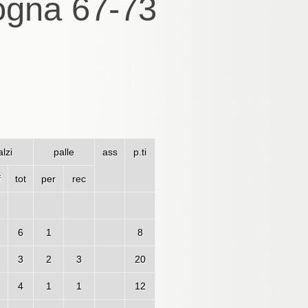
logna 67-73
lzi
palle
ass
p.ti
f
tot
per
rec
6
1
8
3
2
3
20
4
1
1
12