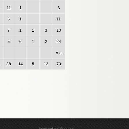
0
11
1
6
6
1
11
7
1
1
3
10
5
6
1
2
24
n.e.
1
38
14
5
12
73