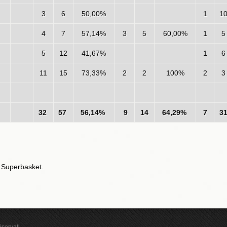
3
6
50,00%
1
1
4
7
57,14%
3
5
60,00%
1
5
5
12
41,67%
1
6
5
11
15
73,33%
2
2
100%
2
3
32
57
56,14%
9
14
64,29%
7
3
e Superbasket.