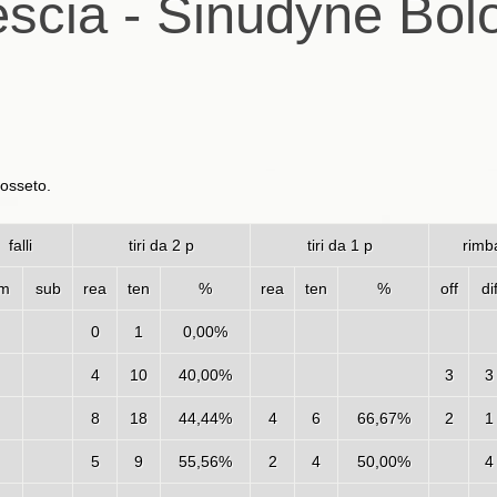
escia - Sinudyne Bo
rosseto.
falli
tiri da 2 p
tiri da 1 p
rimba
m
sub
rea
ten
%
rea
ten
%
off
di
0
1
0,00%
4
10
40,00%
3
3
8
18
44,44%
4
6
66,67%
2
1
5
9
55,56%
2
4
50,00%
4