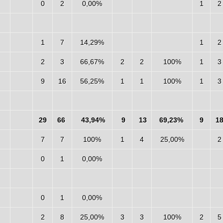
5
0
2
0,00%
1
2
1
7
14,29%
1
2
2
3
66,67%
2
2
100%
1
3
9
16
56,25%
1
1
100%
1
3
29
66
43,94%
9
13
69,23%
9
1
7
7
100%
1
4
25,00%
2
0
1
0,00%
0
1
0,00%
2
8
25,00%
3
3
100%
2
5