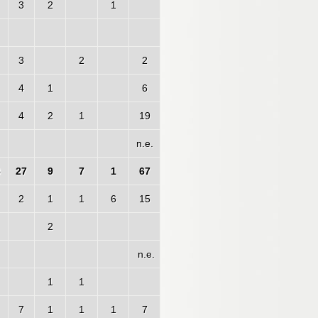
3
2
1
3
2
2
4
1
6
4
2
1
19
n.e.
8
27
9
7
1
67
2
1
1
6
15
2
n.e.
1
1
7
1
1
1
7