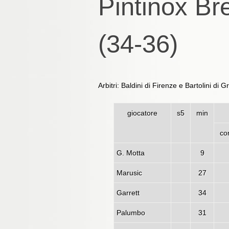
Pintinox Br
(34-36)
Arbitri: Baldini di Firenze e Bartolini di G
giocatore
s5
min
co
G. Motta
9
Marusic
27
Garrett
34
Palumbo
31