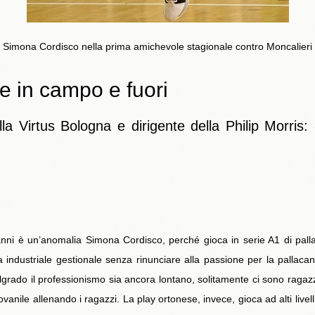
Simona Cordisco nella prima amichevole stagionale contro Moncalieri
e in campo e fuori
lla Virtus Bologna e dirigente della Philip Morris:
anni è un’anomalia Simona Cordisco, perché gioca in serie A1 di pal
ia industriale gestionale senza rinunciare alla passione per la palla
grado il professionismo sia ancora lontano, solitamente ci sono ragazz
vanile allenando i ragazzi. La play ortonese, invece, gioca ad alti livell