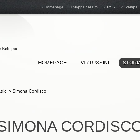
Homepage
Mappa del sito
RSS
Stampa
ro Bologna
HOMEPAGE
VIRTUSSINI
STORI
trici
>
Simona Cordisco
SIMONA CORDISC