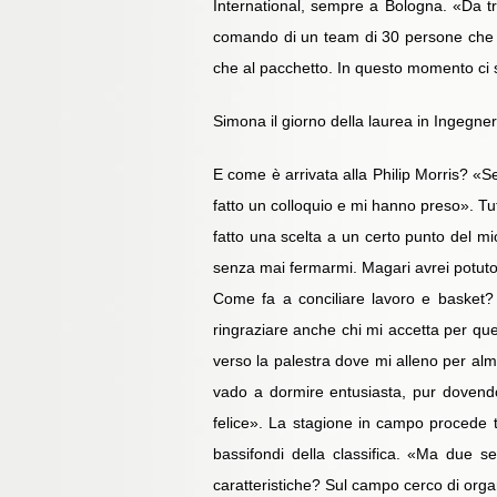
International, sempre a Bologna. «Da t
comando di un team di 30 persone che si 
che al pacchetto. In questo momento ci 
Simona il giorno della laurea in Ingegner
E come è arrivata alla Philip Morris? «S
fatto un colloquio e mi hanno preso». Tutto
fatto una scelta a un certo punto del mi
senza mai fermarmi. Magari avrei potuto 
Come fa a conciliare lavoro e basket? «
ringraziare anche chi mi accetta per quel
verso la palestra dove mi alleno per al
vado a dormire entusiasta, pur dovend
felice». La stagione in campo procede tr
bassifondi della classifica. «Ma due 
caratteristiche? Sul campo cerco di organi