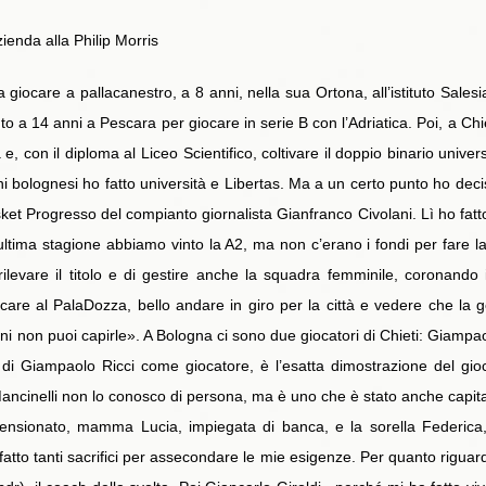
ienda alla Philip Morris
 giocare a pallacanestro, a 8 anni, nella sua Ortona, all’istituto Sales
to a 14 anni a Pescara per giocare in serie B con l’Adriatica. Poi, a Chiet
e, con il diploma al Liceo Scientifico, coltivare il doppio binario unive
ni bolognesi ho fatto università e Libertas. Ma a un certo punto ho deciso
ket Progresso del compianto giornalista Gianfranco Civolani. Lì ho fatto
l’ultima stagione abbiamo vinto la A2, ma non c’erano i fondi per fare la 
 rilevare il titolo e di gestire anche la squadra femminile, coronand
ocare al PalaDozza, bello andare in giro per la città e vedere che la 
ni non puoi capirle». A Bologna ci sono due giocatori di Chieti: Giampao
di Giampaolo Ricci come giocatore, è l’esatta dimostrazione del gioc
e Mancinelli non lo conosco di persona, ma è uno che è stato anche capita
nsionato, mamma Lucia, impiegata di banca, e la sorella Federica, 
atto tanti sacrifici per assecondare le mie esigenze. Per quanto riguar