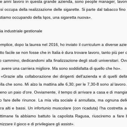
re anni lavoro in questa grande azienda, sono people manager, lavoro
occupa della realizzazione delle sigarette. Si parte dal tabacco fino al
stiamo occupando della Iqos, una sigaretta nuova».
ia industriale gestionale
emplice, dopo la laurea nel 2016, ho inviato il curriculum a diverse azi
 facile se non fosse che in Italia è dura trovare lavoro, tanto più per chi
o cammino, dedicandomi alla finalizzazione degli studi universitari. Ov
avere una carriera migliore. Ma sono soddisfatta di quello che ho».
Grazie alla collaborazione dei dirigenti dell’azienda e di quelli del
la che sono. Mi alzo la mattina alle 6,30; per le 7,30-8 sono al lavoro.
meno un paio d’ore. Ovviamente, il tempo di arrivare a casa e di mang
o fare delle rinunce. La mia vita sociale è annullata, ma ognuna de
a alti e bassi. Un infortunio muscolare (con ricaduta) l’ha costretta
settimane fa abbiamo battuto la capolista Ragusa, riusciremo a far
zzare il gioco e di privilegiare gli assist».