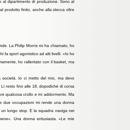
 al dipartimento di produzione. Sono al
 prodotto finito, anche alla stecca oltre
ende. La Philip Morris mi ha chiamato, ho
 fa sport agonistico ad alti livelli. «Io ho
viamente, ho rallentato con il basket, ma
la società. Io ci metto del mio, ma devo
 Lì resto fino alle 18, dopodiché di corsa
iare qualcosa crollo e mi addormento. Ma
lle due occupazioni mi rende una donna
 a un lungo stop. E la squadra naviga nei
e bene». Una donna entusiasta. «Le mie