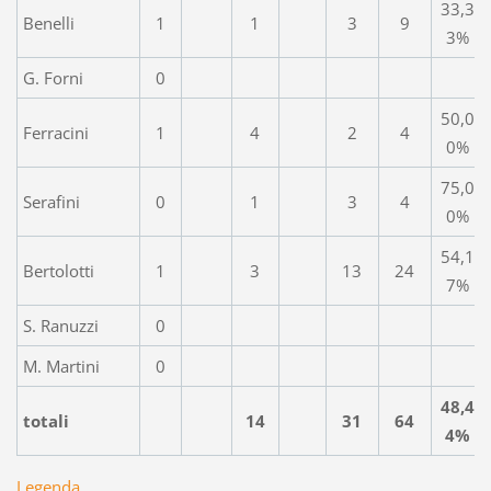
33,3
Benelli
1
1
3
9
3%
G. Forni
0
50,0
Ferracini
1
4
2
4
0%
75,0
Serafini
0
1
3
4
0%
54,1
Bertolotti
1
3
13
24
7%
S. Ranuzzi
0
M. Martini
0
48,4
totali
14
31
64
4%
Legenda