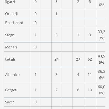
Sgarzi
0
3
2
5
0%
Orlandi
0
1
Boscherini
0
33,3
Stagni
1
3
1
3
3%
Monari
0
43,5
totali
24
27
62
5%
36,3
Albonico
1
3
4
11
6%
60,0
Gergati
1
2
6
10
0%
Sacco
0