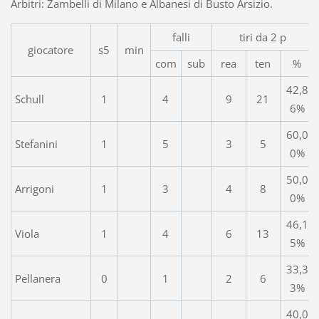
Arbitri: Zambelli di Milano e Albanesi di Busto Arsizio.
falli
tiri da 2 p
giocatore
s5
min
com
sub
rea
ten
%
42,8
Schull
1
4
9
21
6%
60,0
Stefanini
1
5
3
5
0%
50,0
Arrigoni
1
3
4
8
0%
46,1
Viola
1
4
6
13
5%
33,3
Pellanera
0
1
2
6
3%
40,0