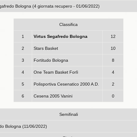
gafredo Bologna (4 giornata recupero - 01/06/2022)
Classifica
1
Virtus Segafredo Bologna
12
2
Stars Basket
10
3
Fortitudo Bologna
8
4
One Team Basket Forlì
4
5
Polisportiva Cesenatico 2000 A.D.
2
6
Cesena 2005 Vanini
0
Semifinali
o Bologna - Fortitudo Bologna (1