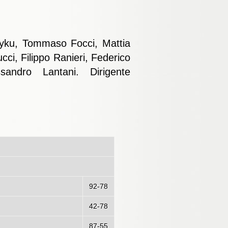
ylyku, Tommaso Focci, Mattia
ci, Filippo Ranieri, Federico
sandro Lantani. Dirigente
ata - 30/10/2021)
92-78
42-78
87-55