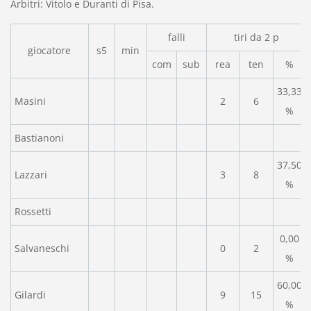
Arbitri: Vitolo e Duranti di Pisa.
falli
tiri da 2 p
giocatore
s5
min
com
sub
rea
ten
%
33,33
Masini
2
6
%
Bastianoni
37,50
Lazzari
3
8
%
Rossetti
0,00
Salvaneschi
0
2
%
60,00
Gilardi
9
15
%