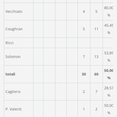
80,00
Vecchiato
4
5
%
45,45
Coughran
5
11
%
Ricci
53,85
Solomon
7
13
%
50,00
totali
30
60
%
28,57
Caglieris
2
7
%
50,00
P. Valenti
1
2
%