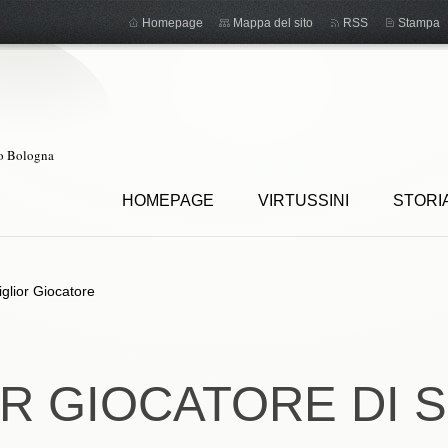
Homepage
Mappa del sito
RSS
Stampa
ro Bologna
HOMEPAGE
VIRTUSSINI
STORI
glior Giocatore
OR GIOCATORE DI 