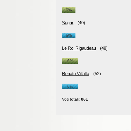
5%
Sugar
(40)
5%
Le Roi Rigaudeau
(48)
6%
Renato Villalta
(52)
6%
Voti totali:
861