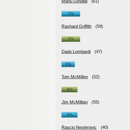
Manu Ginobili
(61)
7%
Rashard Griffith
(59)
7%
Dado Lombardi
(47)
5%
Tom McMillen
(52)
6%
Jim McMillian
(55)
6%
Rascio Nesterovic
(40)