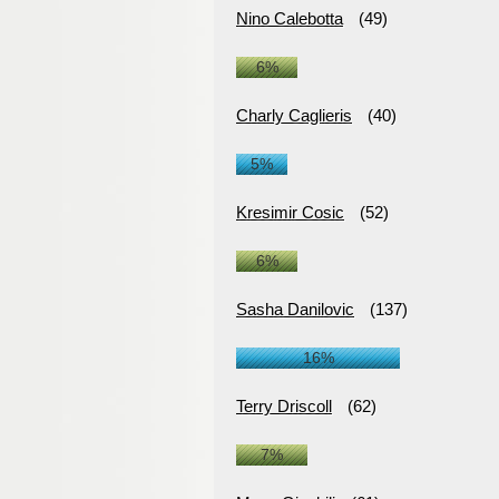
Nino Calebotta
(49)
6%
Charly Caglieris
(40)
5%
Kresimir Cosic
(52)
6%
Sasha Danilovic
(137)
16%
Terry Driscoll
(62)
7%