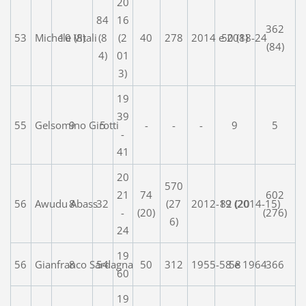
20
84
16
362
53
Michele Vitali
10 (8)
(8
(2
40
278
2014 e 2018-24
50 (8)
(84)
4)
01
3)
19
39
55
Gelsomino Girotti
9
5
-
-
-
9
5
-
41
20
570
21
74
602
56
Awudu Abass
8
32
(27
2012-19 (2014-15)
82 (20
-
(20)
(276)
6)
24
19
56
Gianfranco Sardagna
8
54
50
312
1955-58 e 1964
58
366
60
19