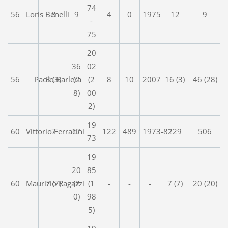
74
56
Loris Benelli
8
9
4
0
1975
12
9
-
75
20
36
02
56
Paolo Barlera
8 (3)
(2
(2
8
10
2007
16 (3)
46 (28)
8)
00
2)
19
60
Vittorio Ferracini
7
17
122
489
1973-82
129
506
73
19
20
85
60
Maurizio Ragazzi
7 (7)
(2
(1
-
-
-
7 (7)
20 (20)
0)
98
5)