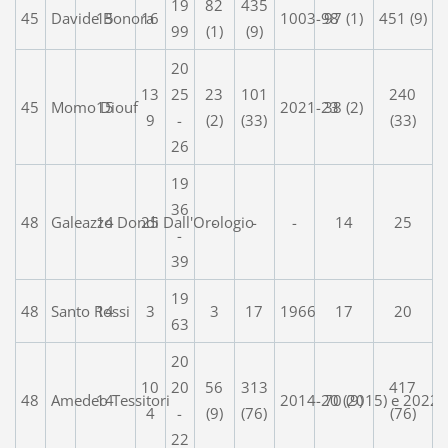
19
82
435
45
Davide Bonora
15
16
1003-98
97 (1)
451 (9)
99
(1)
(9)
20
13
25
23
101
240
45
Momo Diouf
15
2021-23
38 (2)
9
-
(2)
(33)
(33)
26
19
36
48
Galeazzo Dondi Dall'Orologio
14
25
-
-
-
14
25
-
39
19
48
Santo Rossi
14
3
3
17
1966
17
20
63
20
10
20
56
313
417
48
Amedeo Tessitori
14
2014-20 (2015) e 2022-
70 (9)
4
-
(9)
(76)
(76)
22