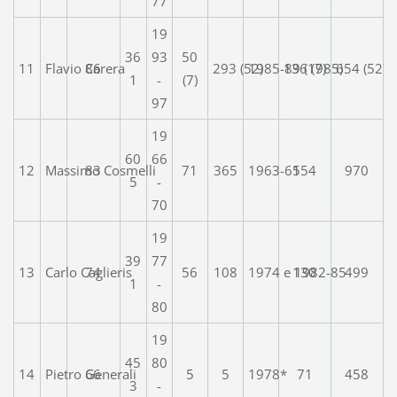
77
19
36
93
50
11
Flavio Carera
86
293 (52)
1985-89 (1985)
136 (7)
654 (52)
1
-
(7)
97
19
60
66
12
Massimo Cosmelli
83
71
365
1963-65
154
970
5
-
70
19
39
77
13
Carlo Caglieris
74
56
108
1974 e 1982-85
130
499
1
-
80
19
45
80
14
Pietro Generali
66
5
5
1978*
71
458
3
-