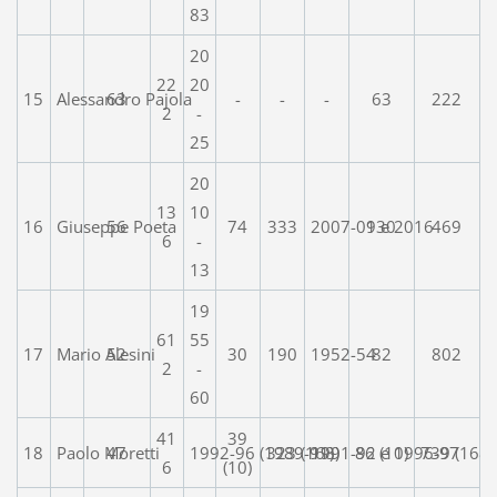
83
20
22
20
15
Alessandro Pajola
63
-
-
-
63
222
2
-
25
20
13
10
16
Giuseppe Poeta
56
74
333
2007-09 e 2016
130
469
6
-
13
19
61
55
17
Mario Alesini
52
30
190
1952-54
82
802
2
-
60
41
39
18
Paolo Moretti
47
1992-96 (1989-91)
323 (168)
1991-92 e 1996-97
86 (10)
739 (168)
6
(10)