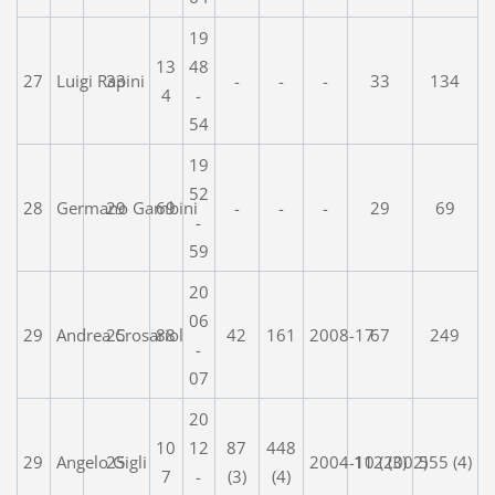
19
13
48
27
Luigi Rapini
33
-
-
-
33
134
4
-
54
19
52
28
Germano Gambini
29
69
-
-
-
29
69
-
59
20
06
29
Andrea Crosariol
25
88
42
161
2008-17
67
249
-
07
20
10
12
87
448
29
Angelo Gigli
25
2004-10 (2002)
112 (3)
555 (4)
7
-
(3)
(4)