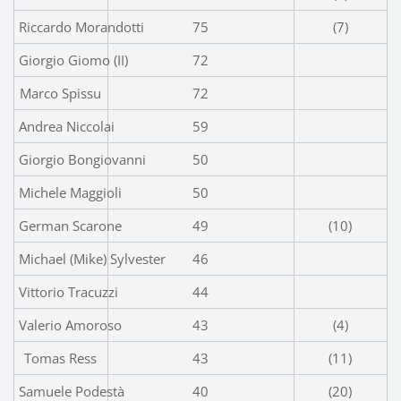
Riccardo Morandotti
75
(7)
Giorgio Giomo (II)
72
Marco Spissu
72
Andrea Niccolai
59
Giorgio Bongiovanni
50
Michele Maggioli
50
German Scarone
49
(10)
Michael (Mike) Sylvester
46
Vittorio Tracuzzi
44
Valerio Amoroso
43
(4)
Tomas Ress
43
(11)
Samuele Podestà
40
(20)