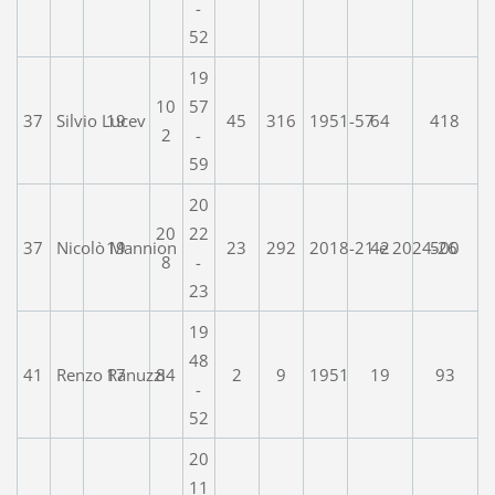
-
52
19
10
57
37
Silvio Lucev
19
45
316
1951-57
64
418
2
-
59
20
20
22
37
Nicolò Mannion
19
23
292
2018-21 e 2024-26
42
500
8
-
23
19
48
41
Renzo Ranuzzi
17
84
2
9
1951
19
93
-
52
20
11