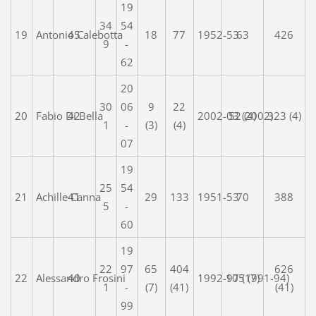
19
34
54
19
Antonio Calebotta
45
18
77
1952-53
63
426
9
-
62
20
30
06
9
22
20
Fabio Di Bella
42
2002-03 (2002)
52 (4)
323 (4)
1
-
(3)
(4)
07
19
25
54
21
Achille Canna
41
29
133
1951-53
70
388
5
-
60
19
22
97
65
404
626
22
Alessandro Frosini
40
1992-97 (1991-94)
105 (7)
1
-
(7)
(41)
(41)
99