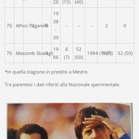
20
(15)
(40)
19
38
70
Athos Paganelli
2
0
-
-
-
2
0
-
39
19
8
52
76
Massimo Sbaragli
1
0
1984 (1985)
9 (7)
52 (50)
86
(7)
(50)
*In quella stagione in prestito a Mestre.
Tra parentesi i dati riferiti alla Nazionale sperimentale.