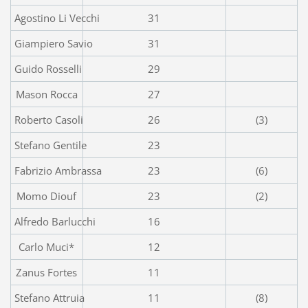
Agostino Li Vecchi
31
Giampiero Savio
31
Guido Rosselli
29
Mason Rocca
27
Roberto Casoli
26
(3)
Stefano Gentile
23
Fabrizio Ambrassa
23
(6)
Momo Diouf
23
(2)
Alfredo Barlucchi
16
Carlo Muci*
12
Zanus Fortes
11
Stefano Attruia
11
(8)