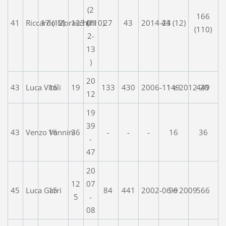
(2
166
41
Riccardo Moraschini
17 (12)
123 (110)
01
27
43
2014-23
44 (12)
(110)
2-
13
)
20
43
Luca Vitali
16
19
133
430
2006-11 e 2012-20
149
449
12
19
39
43
Venzo Vannini
16
36
-
-
-
16
36
-
47
20
12
07
45
Luca Garri
15
84
441
2002-06 e 2009
99
566
5
-
08