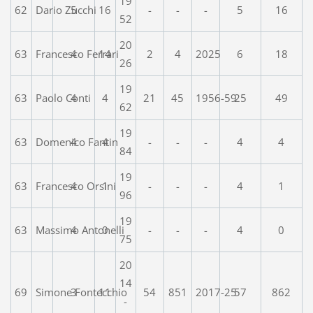
19
62
Dario Zucchi
5
16
-
-
-
5
16
52
20
63
Francesco Ferrari
4
14
2
4
2025
6
18
26
19
63
Paolo Conti
4
4
21
45
1956-59
25
49
62
19
63
Domenico Fantin
4
4
-
-
-
4
4
84
19
63
Francesco Orsini
4
1
-
-
-
4
1
96
19
63
Massimo Antonelli
4
0
-
-
-
4
0
75
20
14
69
Simone Fontecchio
3
11
54
851
2017-25
57
862
-