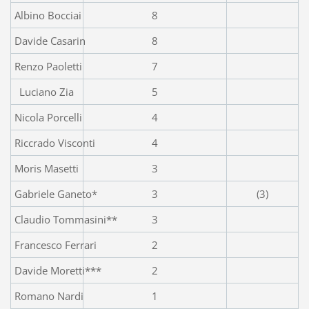
Albino Bocciai
8
Davide Casarin
8
Renzo Paoletti
7
Luciano Zia
5
Nicola Porcelli
4
Riccrado Visconti
4
Moris Masetti
3
Gabriele Ganeto*
3
(3)
Claudio Tommasini**
3
Francesco Ferrari
2
Davide Moretti***
2
Romano Nardi
1