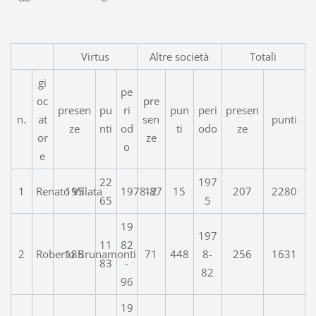
Virtus
Altre società
Totali
gi
pe
oc
pre
presen
pu
ri
pun
peri
presen
n.
at
sen
punti
ze
nti
od
ti
odo
ze
or
ze
o
e
22
197
1
Renato Villata
195
1978-87
12
15
207
2280
65
5
19
197
11
82
2
Roberto Brunamonti
185
71
448
8-
256
1631
83
-
82
96
19