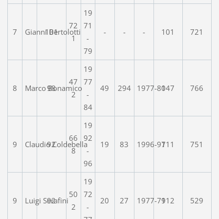
19
72
71
7
Gianni Bertolotti
101
-
-
-
101
721
1
-
79
19
47
77
8
Marco Bonamico
98
49
294
1977-80
147
766
2
-
84
19
66
92
9
Claudio Coldebella
92
19
83
1996-97
111
751
8
-
96
19
50
72
9
Luigi Serafini
92
20
27
1977-79
112
529
2
-