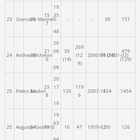
19
15
35
23
Giancarlo Marinelli
39
-
-
-
39
157
7
-
48
20
269
21
06
39
479
24
Andrea Michelori
36
(12
2000-04 (2001-02)
75 (14)
0
-
(14)
(129)
9)
08
20
25
17
119
25
Pietro Aradori
34
120
2007-16
154
1454
8
-
6
19
19
63
25
Augusto Giomo (I)
34
79
16
47
1959-62
50
126
-
64