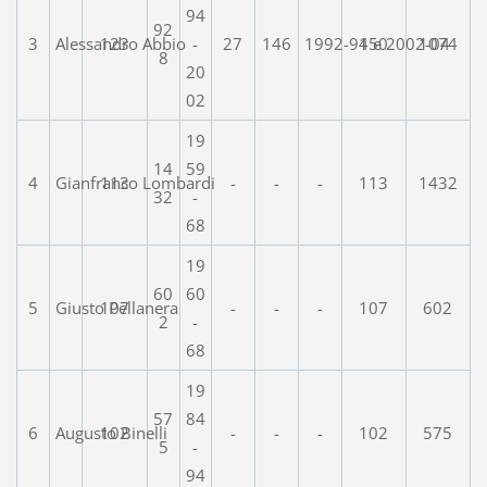
94
92
3
Alessandro Abbio
123
-
27
146
1992-94 e 2002-04
150
1074
8
20
02
19
14
59
4
Gianfranco Lombardi
113
-
-
-
113
1432
32
-
68
19
60
60
5
Giusto Pellanera
107
-
-
-
107
602
2
-
68
19
57
84
6
Augusto Binelli
102
-
-
-
102
575
5
-
94