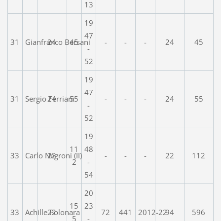
13
19
47
31
Gianfranco Bersani
24
45
-
-
-
24
45
-
52
19
47
31
Sergio Ferriani
24
55
-
-
-
24
55
-
52
19
11
48
33
Carlo Negroni (II)
22
-
-
-
22
112
2
-
54
20
15
23
33
Achille Polonara
22
72
441
2012-22
94
596
5
-