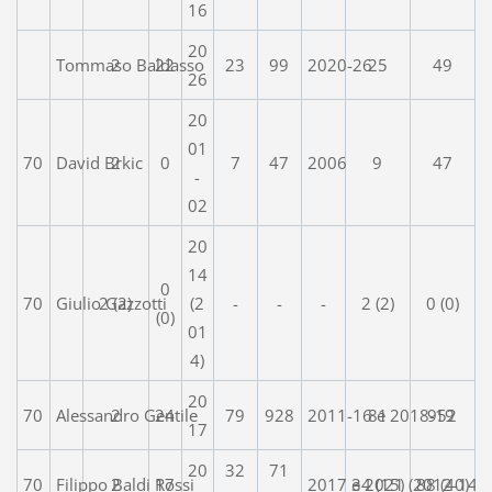
16
20
Tommaso Baldasso
2
22
23
99
2020-26
25
49
26
20
01
70
David Brkic
2
0
7
47
2006
9
47
-
02
20
14
0
70
Giulio Gazzotti
2 (2)
(2
-
-
-
2 (2)
0 (0)
(0)
01
4)
20
70
Alessandro Gentile
2
24
79
928
2011-16 e 2018-19
81
952
17
20
32
71
70
Filippo Baldi Rossi
2
17
2017 e 2021 (2012-14)
34 (15)
88 (40)