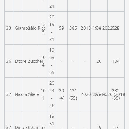
24
20
13
19
33
Giampaolo Ricci
22
59
385
2018-19 e 2022-26
81
520
5
-
21
19
10
63
36
Ettore Zuccheri
20
-
-
-
20
104
4
-
65
20
10
24
20
131
232
37
Nicola Akele
19
2020-22 e 2026 (2018)
39 (4)
1
-
(4)
(55)
(55)
26
19
51
37
Dino Zucchi
19
57
-
-
-
19
57