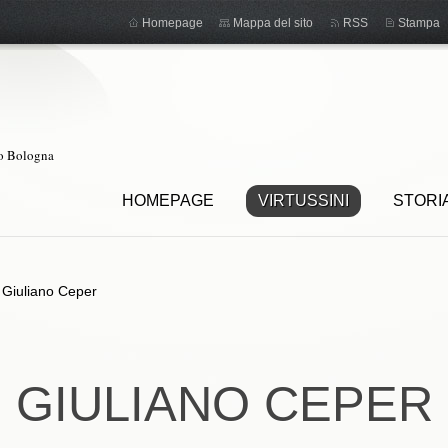
Homepage
Mappa del sito
RSS
Stampa
ro Bologna
HOMEPAGE
VIRTUSSINI
STORI
>
Giuliano Ceper
GIULIANO CEPER