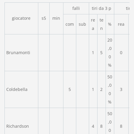
falli
tiri da 3 p
tiri
giocatore
s5
min
re
te
com
sub
%
rea
a
n
20
,0
Brunamonti
1
5
0
0
%
50
,0
Coldebella
5
1
2
3
0
%
50
,0
Richardson
4
8
8
0