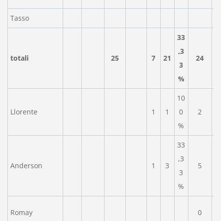
Tasso
33
,3
totali
25
7
21
24
3
%
10
Llorente
1
1
0
2
%
33
,3
Anderson
1
3
5
3
%
Romay
0