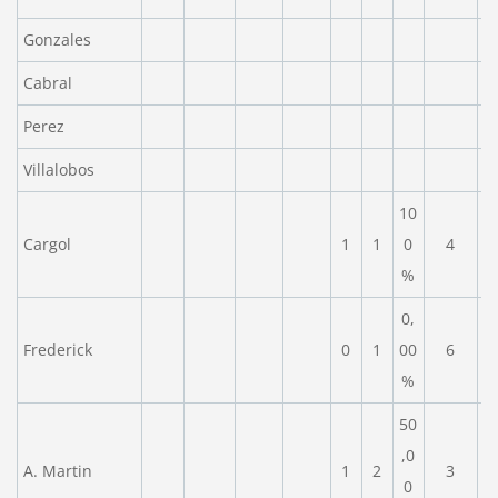
Gonzales
Cabral
Perez
Villalobos
10
Cargol
1
1
0
4
%
0,
Frederick
0
1
00
6
%
50
,0
A. Martin
1
2
3
0