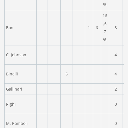
%
16
,6
Bon
1
6
3
7
%
C. Johnson
4
Binelli
5
4
Gallinari
2
Righi
0
M. Romboli
0