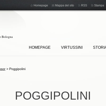
Homepage
Mappa del sito
RSS
Stampa
ro Bologna
HOMEPAGE
VIRTUSSINI
STORI
nsor
>
Poggipolini
POGGIPOLINI