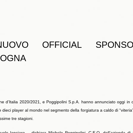
 NUOVO OFFICIAL SPONS
LOGNA
e d’Italia 2020/2021, e Poggipolini S.p.A. hanno annunciato oggi in
dieci player al mondo nel segmento della forgiatura a caldo di “viteria”
ossime tre stagioni.
ole lanciare – dichiara Michele Poggipolini, C.E.O. dell’azienda di 