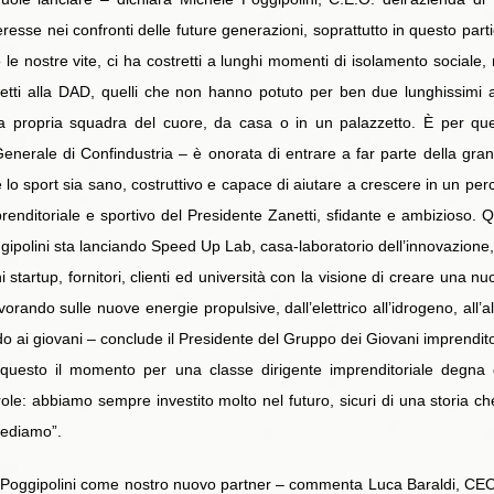
teresse nei confronti delle future generazioni, soprattutto in questo 
e nostre vite, ci ha costretti a lunghi momenti di isolamento sociale, m
stretti alla DAD, quelli che non hanno potuto per ben due lunghissimi 
a propria squadra del cuore, da casa o in un palazzetto. È per qu
erale di Confindustria – è onorata di entrare a far parte della grande 
lo sport sia sano, costruttivo e capace di aiutare a crescere in un per
renditoriale e sportivo del Presidente Zanetti, sfidante e ambizioso. 
ggipolini sta lanciando Speed Up Lab, casa-laboratorio dell’innovazione,
tartup, fornitori, clienti ed università con la visione di creare una nuo
vorando sulle nuove energie propulsive, dall’elettrico all’idrogeno, all
o ai giovani – conclude il Presidente del Gruppo dei Giovani imprenditori
 è questo il momento per una classe dirigente imprenditoriale degn
le: abbiamo sempre investito molto nel futuro, sicuri di una storia ch
crediamo”.
 a Poggipolini come nostro nuovo partner – commenta Luca Baraldi, CEO