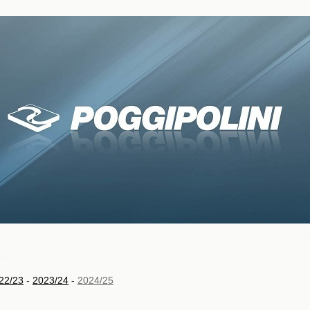
22/23
-
2023/24
-
2024/25