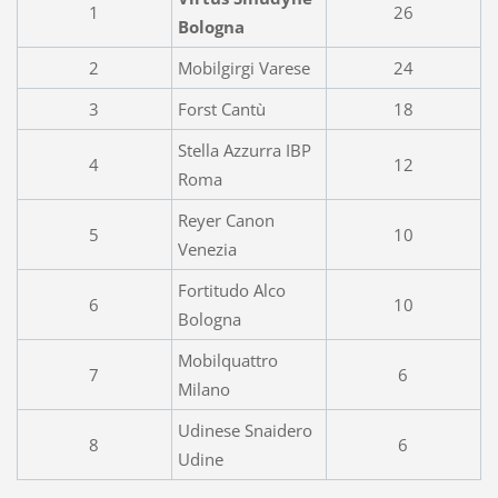
1
26
Bologna
2
Mobilgirgi Varese
24
3
Forst Cantù
18
Stella Azzurra IBP
4
12
Roma
Reyer Canon
5
10
Venezia
Fortitudo Alco
6
10
Bologna
Mobilquattro
7
6
Milano
Udinese Snaidero
8
6
Udine