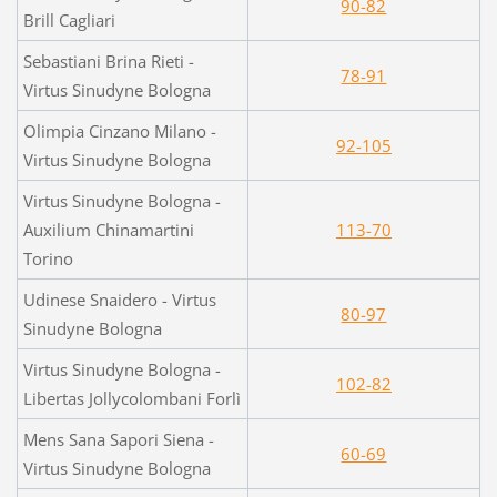
90-82
Brill Cagliari
Sebastiani Brina Rieti -
78-91
Virtus Sinudyne Bologna
Olimpia Cinzano Milano -
92-105
Virtus Sinudyne Bologna
Virtus Sinudyne Bologna -
Auxilium Chinamartini
113-70
Torino
Udinese Snaidero - Virtus
80-97
Sinudyne Bologna
Virtus Sinudyne Bologna -
102-82
Libertas Jollycolombani Forlì
Mens Sana Sapori Siena -
60-69
Virtus Sinudyne Bologna