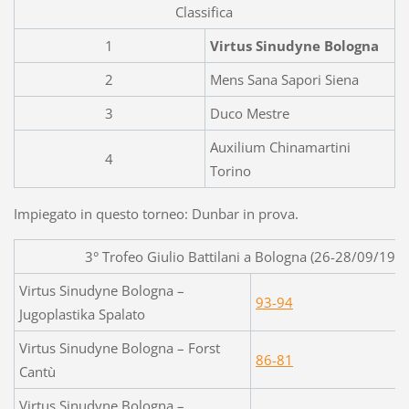
Classifica
1
Virtus Sinudyne Bologna
2
Mens Sana Sapori Siena
3
Duco Mestre
Auxilium Chinamartini
4
Torino
Impiegato in questo torneo: Dunbar in prova.
3° Trofeo Giulio Battilani a Bologna (26-28/09/197
Virtus Sinudyne Bologna –
93-94
Jugoplastika Spalato
Virtus Sinudyne Bologna – Forst
86-81
Cantù
Virtus Sinudyne Bologna –