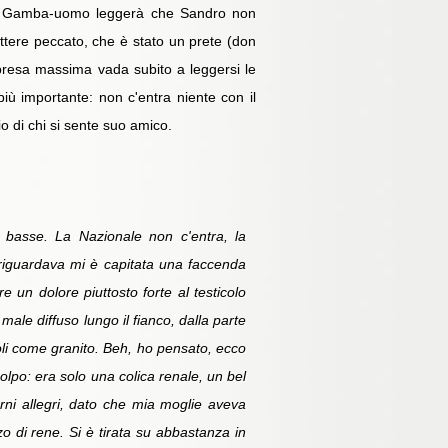
e al Gamba-uomo leggerà che Sandro non
tere peccato, che è stato un prete (don
rpresa massima vada subito a leggersi le
più importante: non c'entra niente con il
o di chi si sente suo amico.
ti basse. La Nazionale non c'entra, la
 riguardava mi è capitata una faccenda
 un dolore piuttosto forte al testicolo
ale diffuso lungo il fianco, dalla parte
oli come granito. Beh, ho pensato, ecco
po: era solo una colica renale, un bel
ni allegri, dato che mia moglie aveva
 di rene. Si è tirata su abbastanza in