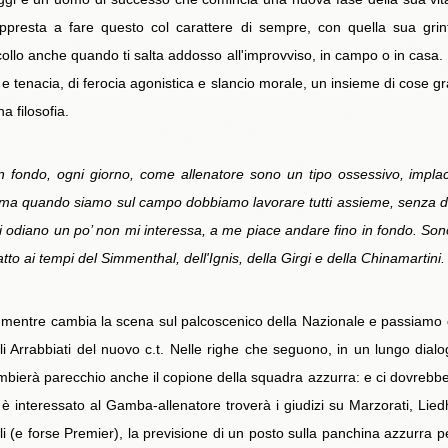
 appresta a fare questo col carattere di sempre, con quella sua gr
l collo anche quando ti salta addosso all'improvviso, in campo o in casa
io e tenacia, di ferocia agonistica e slancio morale, un insieme di cose
a filosofia.
in fondo, ogni giorno, come allenatore sono un tipo ossessivo, implac
 ma quando siamo sul campo dobbiamo lavorare tutti assieme, senza dist
i odiano un po’ non mi interessa, a me piace andare fino in fondo. Son
 ai tempi del Simmenthal, dell'Ignis, della Girgi e della Chinamartini.
entre cambia la scena sul palcoscenico della Nazionale e passiamo 
i Arrabbiati del nuovo c.t. Nelle righe che seguono, in un lungo dial
mbierà parecchio anche il copione della squadra azzurra: e ci dovrebb
i è interessato al Gamba-allenatore troverà i giudizi su Marzorati, Lied
ali (e forse Premier), la previsione di un posto sulla panchina azzurr