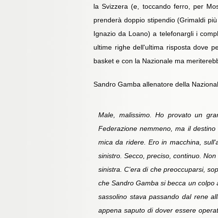
la Svizzera (e, toccando ferro, per M
prenderà doppio stipendio (Grimaldi pi
Ignazio da Loano) a telefonargli i comp
ultime righe dell'ultima risposta dove p
basket e con la Nazionale ma meriterebbe
Sandro Gamba allenatore della Nazionale:
Male, malissimo. Ho provato un grande
Federazione nemmeno, ma il destino ha
mica da ridere. Ero in macchina, sull'
sinistro. Secco, preciso, continuo. Non
sinistra. C'era di che preoccuparsi, s
che Sandro Gamba si becca un colpo ap
sassolino stava passando dal rene al
appena saputo di dover essere operata