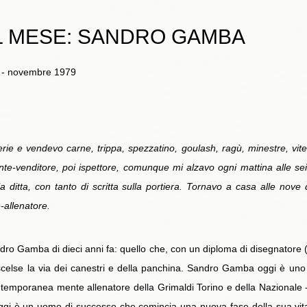
EL MESE: SANDRO GAMBA
et - novembre 1979
rie e vendevo carne, trippa, spezzatino, goulash, ragù, minestre, vitell
e-venditore, poi ispettore, comunque mi alzavo ogni mattina alle sei
 ditta, con tanto di scritta sulla portiera. Tornavo a casa alle nove 
e-allenatore.
o Gamba di dieci anni fa: quello che, con un diploma di disegnatore (inu
a, scelse la via dei canestri e della panchina. Sandro Gamba oggi è u
ontemporanea mente allenatore della Grimaldi Torino e della Nazionale
oggi è un uomo di successo che comincia una nuova fase della sua vita 