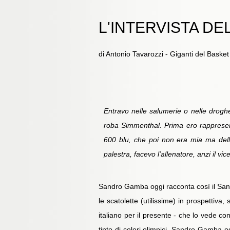
L'INTERVISTA D
di Antonio Tavarozzi - Giganti del Bask
Entravo nelle salumerie o nelle droghe
roba Simmenthal. Prima ero rappresent
600 blu, che poi non era mia ma della
palestra, facevo l'allenatore, anzi il vic
Sandro Gamba oggi racconta così il Sandr
le scatolette (utilissime) in prospettiv
italiano per il presente - che lo vede c
tinto di colori olimpici. Sandro Gamba 