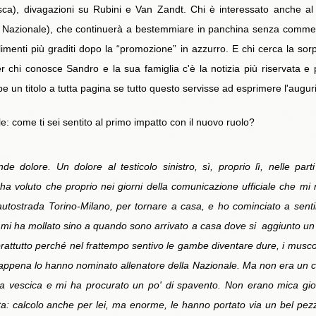
osca), divagazioni su Rubini e Van Zandt. Chi è interessato anch
ù Nazionale), che continuerà a bestemmiare in panchina senza commet
limenti più graditi dopo la “promozione” in azzurro. E chi cerca la so
er chi conosce Sandro e la sua famiglia c'è la notizia più riservata e 
 un titolo a tutta pagina se tutto questo servisse ad esprimere l'auguri
 come ti sei sentito al primo impatto con il nuovo ruolo?
 dolore. Un dolore al testicolo sinistro, sì, proprio lì, nelle par
 voluto che proprio nei giorni della comunicazione ufficiale che mi
autostrada Torino-Milano, per tornare a casa, e ho cominciato a sentire
 mi ha mollato sino a quando sono arrivato a casa dove si aggiunto un m
oprattutto perché nel frattempo sentivo le gambe diventare dure, i musc
pena lo hanno nominato allenatore della Nazionale. Ma non era un col
la vescica e mi ha procurato un po' di spavento. Non erano mica gior
: calcolo anche per lei, ma enorme, le hanno portato via un bel pezzo