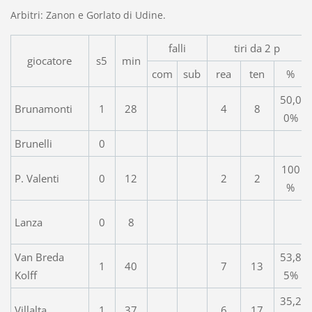
Arbitri: Zanon e Gorlato di Udine.
falli
tiri da 2 p
giocatore
s5
min
com
sub
rea
ten
%
50,0
Brunamonti
1
28
4
8
0%
Brunelli
0
100
P. Valenti
0
12
2
2
%
Lanza
0
8
Van Breda
53,8
1
40
7
13
Kolff
5%
35,2
Villalta
1
37
6
17