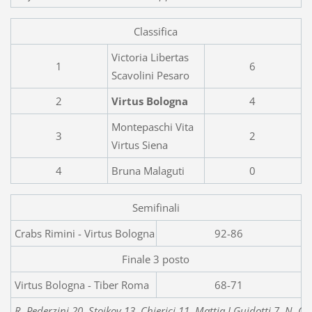
Classifica
Victoria Libertas
1
6
Scavolini Pesaro
2
Virtus Bologna
4
Montepaschi Vita
3
2
Virtus Siena
4
Bruna Malaguti
0
Semifinali
Crabs Rimini - Vi
92-86
Finale 3 posto
Virtus Bologna - Tiber Roma
68-71
R. Pederzini 20, Stojkov 13, Chierici 11, Mattia I Guidotti 7, N. Cod