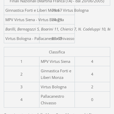
Finali Nazionali (Martina Franca (TA) - dal 20/06/2005)
Ginnastica Forti e Liberi Mo
79-67
MPV Virtus Siena - Virtus Bologna
74-73
Barilli, Bernagozzi 5, Boarini 11, Chierici 7, N. Codeluppi 10, Matt
Virtus Bologna - Pallacanestro Chivasso
80-68
Classifica
1
MPV Virtus Siena
4
Ginnastica Forti e
2
4
Liberi Monza
3
Virtus Bologna
2
Pallacanestro
4
0
Chivasso