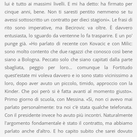
lui è tutto ai massimi livelli. E mi ha detto: ha firmato per
cinque anni, bene. Non ti saresti pentito nemmeno se tu
avessi sottoscritto un contratto per dieci stagioni». Le frasi di
rito sono imperative, ma Becirovic va oltre. È davvero
entusiasta, lo sguardo da ventenne lo fa trasparire. E un po'
punge già. «Ho parlato di recente con Kovacic e con Milic:
sono molto contento che due ragazzi che conosco così bene
siano a Bologna. Peccato solo che siano capitati dalla parte
sbagliata, peggio per loro... comunque la Fortitudo
quest'estate mi voleva davvero e io sono stato vicinissimo a
loro, dopo aver avuto un piccolo, timido, approccio con la
Kinder. Che poi però si è fatta avanti al momento giusto».
Primo giorno di scuola, con Messina. «Sì, non ci avevo mai
parlato personalmente: tra noi c'è stata qualche telefonata.
Con il presidente invece ho avuto più incontri. Naturalmente
l'argomento fondamentale è stato il contratto, ma abbiamo
parlato anche d'altro. E ho capito subito che sarei dovuto