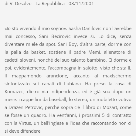
di V. Desalvo - La Repubblica - 08/11/2001
«Io sto vivendo il mio sogno». Sasha Danilovic non l'avrebbe
mai concesso, Sani Becirovic invece sì. Lo dice, senza
diventare miele da spot. Sani Boy, d'altra parte, dorme con
la palla da basket, sostiene il padre Memi, allenatore di
cadetti sloveni, nonché del suo talento bambino. Ci dorme e
poi, evidentemente, l'accompagna in salotto, visto che sta lì,
il mappamondo arancione, accanto al maxischermo
sintonizzato sui canali di Lubiana. Ha preso la casa di
Komazec, dietro via Indipendenza, ed è già sua dopo un
mese: i cappellini da baseball, lo stereo, un mobiletto votivo
a Drazen Petrovic, perché sopra c'è il libro di Mozart, come
se fosse un quadro. Ha vent'anni, i prossimi 5 di contratto
con la Virtus, un bell'inglese e l'idea che raccontando non ci
si deve difendere.