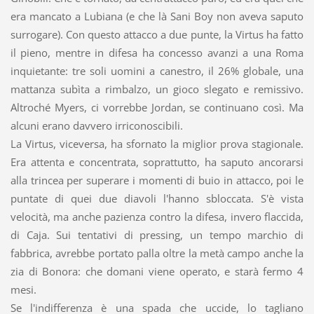
era mancato a Lubiana (e che là Sani Boy non aveva saputo
surrogare). Con questo attacco a due punte, la Virtus ha fatto
il pieno, mentre in difesa ha concesso avanzi a una Roma
inquietante: tre soli uomini a canestro, il 26% globale, una
mattanza subìta a rimbalzo, un gioco slegato e remissivo.
Altroché Myers, ci vorrebbe Jordan, se continuano così. Ma
alcuni erano davvero irriconoscibili.
La Virtus, viceversa, ha sfornato la miglior prova stagionale.
Era attenta e concentrata, soprattutto, ha saputo ancorarsi
alla trincea per superare i momenti di buio in attacco, poi le
puntate di quei due diavoli l'hanno sbloccata. S'è vista
velocità, ma anche pazienza contro la difesa, invero flaccida,
di Caja. Sui tentativi di pressing, un tempo marchio di
fabbrica, avrebbe portato palla oltre la metà campo anche la
zia di Bonora: che domani viene operato, e starà fermo 4
mesi.
Se l'indifferenza è una spada che uccide, lo tagliano