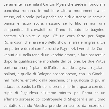
veramente in seimila il Carlton Myers che siede in fondo alla
panchina romana, immobile e altero monumento a se
stesso, col piccolo Joel a poche sedie di distanza. In camicia
bianca e faccia scura, nessuno se lo fila, se non una
cinquantina di curvaioli con l'inno risaputo del bagnino,
cantato più volte, e riga. C'è un coro forte per Sugar
Richardson, che ha senso dello show, si alza e ringrazia. C'è
un parterre de roi con Petrucci e Pagnozzi, i vertici del Coni,
venuti qui, nella tana di un vecchio amore, a fare passerella
dopo la qualificazione mondiale del pallone. Le due Virtus
partono una più piano dell'altra, facendo a gara a regalarsi
palloni, e quella di Bologna scopre presto, con un Ginobili
nel motore, entrato dalla panchina, che qualcosa di più in
attacco succede. La Kinder si prende il primo quarto con due
triple di Rigaudeau all'ultimo minuto, poi Roma ha un
effimero sorpasso col contropiede di Sheppard e un ultimo
contatto quando Messina prende un tecnico da record del