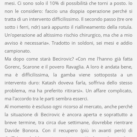
mesi. Ci sono solo il 10% di possibilità che torni a posto. Io
non le considero: faccio una doppia operazione perché si
tratta di un intervento difficilissimo. Il secondo passo (tre ore
sotto i ferri, ndr) sarà appunto il riallineamento della rotula.
Un'operazione ad altissimo rischio chirurgico, ma che a mio
avviso è necessaria». Tradotto in soldoni, sei mesi e addio
campionato.
Ma dopo come starà Becirovic? «Con me l'hanno già fatta
Gorenc, Scarone e il povero Ravaglia. A loro è andata bene,
ma è difficilissima, la gamba viene sottoposta a un
intervento duro: Katash doveva farla, soffriva dello stesso
problema, ma ha preferito ritirarsi». Un affare complicato,
ma l'accordo tra le parti sembra esserci.
Al momento è escluso ogni ricorso al mercato, anche perché
la situazione di Becirovic è ancora aperta e soprattutto a
breve termine, tra circa due settimane, dovrebbe rientrare
Davide Bonora. Con il recupero (più in avanti però) di