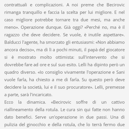
contrattuali e complicazioni. A noi preme che Becirovic
rimanga tranquillo e faccia la scelta per lui migliore. E nel
caso migliore potrebbe tornare tra due mesi, ma anche
meno». Operazione dunque. Già oggi? «Perché no, ma è il
ragazzo che deve decidere. Se vuole, è inutile aspettare».
Balducci l'agente, ha smorzato gli entusiasmi: «Non abbiamo
ancora deciso», ma di lì a pochi minuti, il papà del giocatore
si è mostrato molto ottimista: sull'intervento che si
dovrebbe fare ad ore e sul suo esito. Lelli ha dipinto però un
quadro diverso. «Io consiglio vivamente l'operazione e Sani
vuole farla, ha chiesto a me di farla. Su questo però deve
decidere la società, lui e il suo procuratore». Lelli, premesse
a parte, sarà l'incaricato.
Ecco la dinamica. «Becirovic soffre di un cattivo
riallineamento della rotula. Le cura sin qui fatte non hanno
dato benefici. Serve un'operazione in due passi. Una di
pulizia del ginocchio e della rotula, che lo terrà fermo due