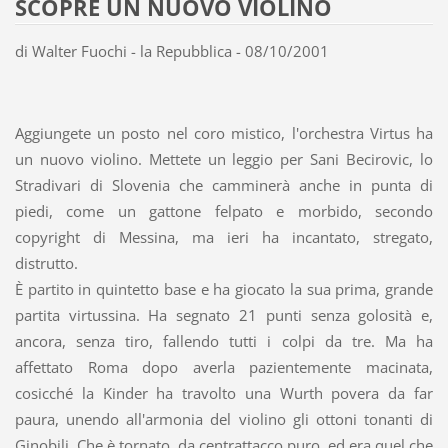
SCOPRE UN NUOVO VIOLINO
di Walter Fuochi - la Repubblica - 08/10/2001
Aggiungete un posto nel coro mistico, l'orchestra Virtus ha
un nuovo violino. Mettete un leggio per Sani Becirovic, lo
Stradivari di Slovenia che camminerà anche in punta di
piedi, come un gattone felpato e morbido, secondo
copyright di Messina, ma ieri ha incantato, stregato,
distrutto.
È partito in quintetto base e ha giocato la sua prima, grande
partita virtussina. Ha segnato 21 punti senza golosità e,
ancora, senza tiro, fallendo tutti i colpi da tre. Ma ha
affettato Roma dopo averla pazientemente macinata,
cosicché la Kinder ha travolto una Wurth povera da far
paura, unendo all'armonia del violino gli ottoni tonanti di
Ginobili. Che è tornato, da centrattacco puro, ed era quel che