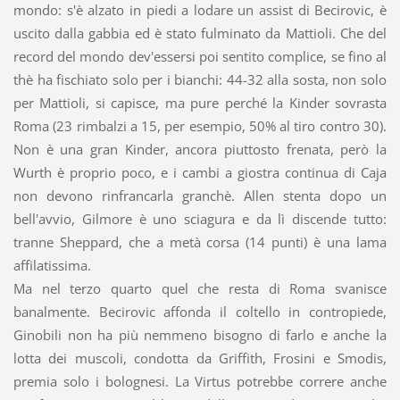
mondo: s'è alzato in piedi a lodare un assist di Becirovic, è
uscito dalla gabbia ed è stato fulminato da Mattioli. Che del
record del mondo dev'essersi poi sentito complice, se fino al
thè ha fischiato solo per i bianchi: 44-32 alla sosta, non solo
per Mattioli, si capisce, ma pure perché la Kinder sovrasta
Roma (23 rimbalzi a 15, per esempio, 50% al tiro contro 30).
Non è una gran Kinder, ancora piuttosto frenata, però la
Wurth è proprio poco, e i cambi a giostra continua di Caja
non devono rinfrancarla granchè. Allen stenta dopo un
bell'avvio, Gilmore è uno sciagura e da lì discende tutto:
tranne Sheppard, che a metà corsa (14 punti) è una lama
affilatissima.
Ma nel terzo quarto quel che resta di Roma svanisce
banalmente. Becirovic affonda il coltello in contropiede,
Ginobili non ha più nemmeno bisogno di farlo e anche la
lotta dei muscoli, condotta da Griffith, Frosini e Smodis,
premia solo i bolognesi. La Virtus potrebbe correre anche