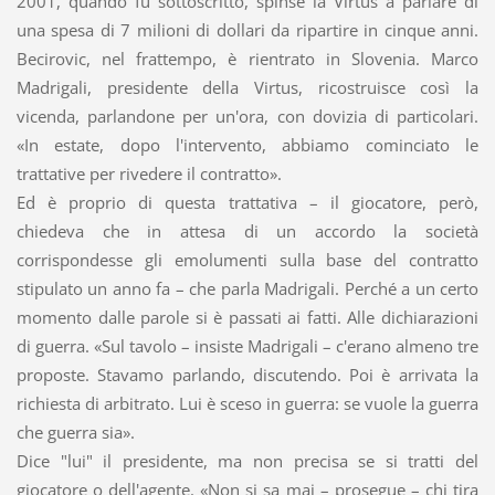
2001, quando fu sottoscritto, spinse la Virtus a parlare di
una spesa di 7 milioni di dollari da ripartire in cinque anni.
Becirovic, nel frattempo, è rientrato in Slovenia. Marco
Madrigali, presidente della Virtus, ricostruisce così la
vicenda, parlandone per un'ora, con dovizia di particolari.
«In estate, dopo l'intervento, abbiamo cominciato le
trattative per rivedere il contratto».
Ed è proprio di questa trattativa – il giocatore, però,
chiedeva che in attesa di un accordo la società
corrispondesse gli emolumenti sulla base del contratto
stipulato un anno fa – che parla Madrigali. Perché a un certo
momento dalle parole si è passati ai fatti. Alle dichiarazioni
di guerra. «Sul tavolo – insiste Madrigali – c'erano almeno tre
proposte. Stavamo parlando, discutendo. Poi è arrivata la
richiesta di arbitrato. Lui è sceso in guerra: se vuole la guerra
che guerra sia».
Dice "lui" il presidente, ma non precisa se si tratti del
giocatore o dell'agente. «Non si sa mai – prosegue – chi tira