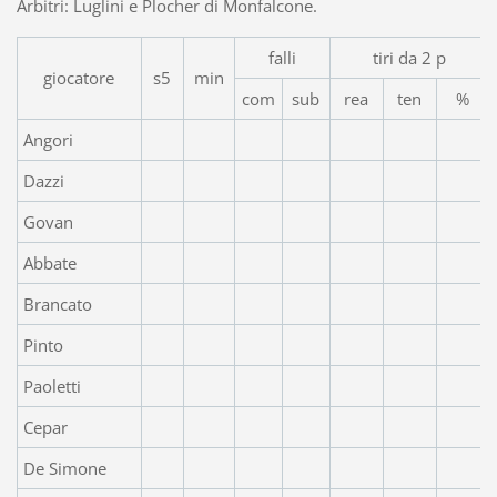
Arbitri: Luglini e Plocher di Monfalcone.
falli
tiri da 2 p
giocatore
s5
min
com
sub
rea
ten
%
Angori
Dazzi
Govan
Abbate
Brancato
Pinto
Paoletti
Cepar
De Simone