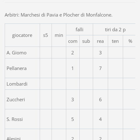
Arbitri: Marchesi di Pavia e Plocher di Monfalcone.
falli
tiri da 2 p
giocatore
s5
min
com
sub
rea
ten
%
A. Giomo
2
3
Pellanera
1
7
Lombardi
Zuccheri
3
6
S. Rossi
5
4
Alesini
2
2