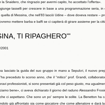
la Snaidero, che ringrazio per avermi capito, ho accettato l’offerta».
unge tasselli per crescere in base a una programmazione seria, in cu
a quella di Messina, che nell’83 lasciò Udine – dove doveva restare – pr
remo mettere barba e baffi se ci capiterà di girare assieme per la citt
INA, TI RIPAGHERO'"
8/2001
ha lasciato la guida del suo gruppo in mano a Sepulcri, il nuovo prep
'ha preceduto lo scorso anno, che il “mitico” prof. Grandi, collaborat
bravi professionisti, si sono presentati già col peso giusto, ma ugualme
ciamo bene», ci aveva dichiarato il giorno del raduno Alessandro Fros
ti che ci aspettano. Che sono un po' sempre le solite. La Benetton ha 
ndolo già affrontato sia come giocatore che come allenatore e darà l