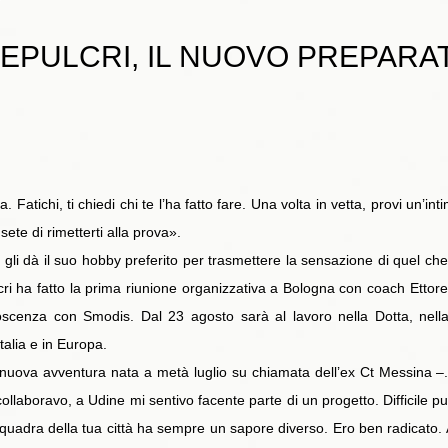
 SEPULCRI, IL NUOVO PREPARA
tichi, ti chiedi chi te l’ha fatto fare. Una volta in vetta, provi un’in
ete di rimetterti alla prova».
e gli dà il suo hobby preferito per trasmettere la sensazione di quel c
i ha fatto la prima riunione organizzativa a Bologna con coach Ettore
scenza con Smodis. Dal 23 agosto sarà al lavoro nella Dotta, nella 
talia e in Europa.
la nuova avventura nata a metà luglio su chiamata dell’ex Ct Messina –. 
i collaboravo, a Udine mi sentivo facente parte di un progetto. Difficile p
 la squadra della tua città ha sempre un sapore diverso. Ero ben radicato. A