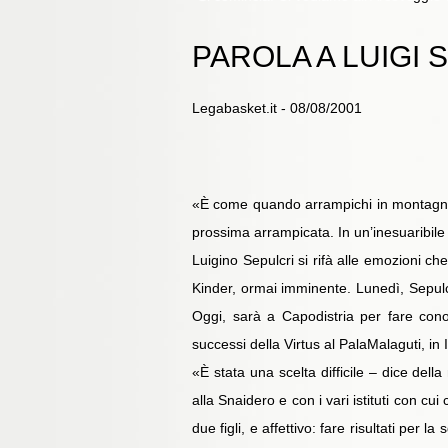
PAROLA A LUIGI
Legabasket.it - 08/08/2001
«È come quando arrampichi in montagna. Fa
prossima arrampicata. In un’inesuaribile s
Luigino Sepulcri si rifà alle emozioni ch
Kinder, ormai imminente. Lunedì, Sepulcr
Oggi, sarà a Capodistria per fare cono
successi della Virtus al PalaMalaguti, in I
«È stata una scelta difficile – dice del
alla Snaidero e con i vari istituti con cu
due figli, e affettivo: fare risultati per