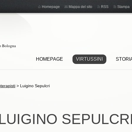
Homepage
Mappa del sito
RSS
Stampa
ro Bologna
HOMEPAGE
VIRTUSSINI
STORI
oterapisti
>
Luigino Sepulcri
LUIGINO SEPULCR