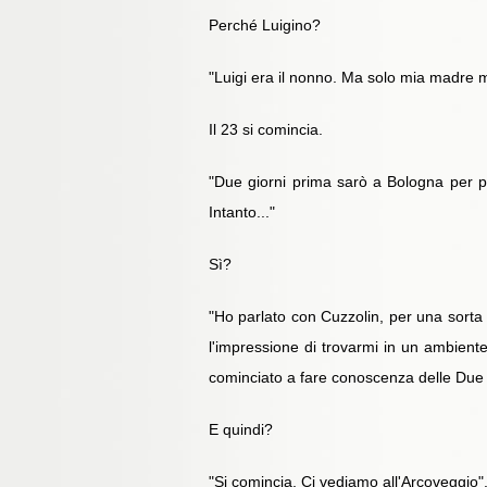
Perché Luigino?
"Luigi era il nonno. Ma solo mia madre mi
Il 23 si comincia.
"Due giorni prima sarò a Bologna per pa
Intanto..."
Sì?
"Ho parlato con Cuzzolin, per una sorta 
l'impressione di trovarmi in un ambien
cominciato a fare conoscenza delle Due T
E quindi?
"Si comincia. Ci vediamo all'Arcoveggio"