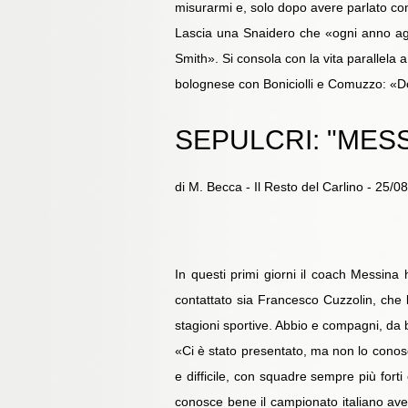
misurarmi e, solo dopo avere parlato con 
Lascia una Snaidero che «ogni anno aggi
Smith». Si consola con la vita parallela 
bolognese con Boniciolli e Comuzzo: «Dov
SEPULCRI: "MESS
di M. Becca - Il Resto del Carlino - 25/0
In questi primi giorni il coach Messina 
contattato sia Francesco Cuzzolin, che l
stagioni sportive. Abbio e compagni, da 
«Ci è stato presentato, ma non lo conos
e difficile, con squadre sempre più for
conosce bene il campionato italiano ave