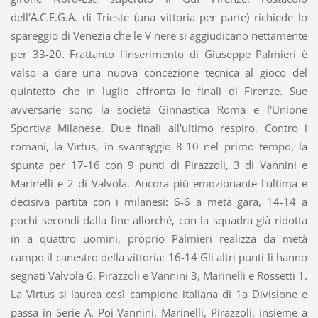
dell'A.C.E.G.A. di Trieste (una vittoria per parte) richiede lo
spareggio di Venezia che le V nere si aggiudicano nettamente
per 33-20. Frattanto l'inserimento di Giuseppe Palmieri è
valso a dare una nuova concezione tecnica al gioco del
quintetto che in luglio affronta le finali di Firenze. Sue
avversarie sono la società Ginnastica Roma e l'Unione
Sportiva Milanese. Due finali all'ultimo respiro. Contro i
romani, la Virtus, in svantaggio 8-10 nel primo tempo, la
spunta per 17-16 con 9 punti di Pirazzoli, 3 di Vannini e
Marinelli e 2 di Valvola. Ancora più emozionante l'ultima e
decisiva partita con i milanesi: 6-6 a metà gara, 14-14 a
pochi secondi dalla fine allorché, con la squadra già ridotta
in a quattro uomini, proprio Palmieri realizza da metà
campo il canestro della vittoria: 16-14 Gli altri punti li hanno
segnati Valvola 6, Pirazzoli e Vannini 3, Marinelli e Rossetti 1.
La Virtus si laurea così campione italiana di 1a Divisione e
passa in Serie A. Poi Vannini, Marinelli, Pirazzoli, insieme a