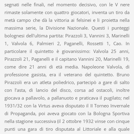
segnati nelle finali, nel momento decisivo, con le V nere
rimaste solamente con quattro giocatori, inventa un tiro da
metà campo che dà la vittoria ai felsinei e li proietta nella
massima serie, la Divisione Nazionale. Questi i punteggi
bolognesi dell'ultima partita: Pirazzoli 3, Vannini 3, Marinelli
1, Valvola 6, Palmieri 2, Paganelli, Rossetti 1, Cao. In
particolare il quintetto è giovanissimo: Valvola 25 anni,
Pirazzoli 21, Paganelli e il capitano Vannini 20, Marinelli 19,
come dire 21 anni di età media. Napoleone Valvola, di
professione gasista, era il veterano del quintetto. Bruno
Pirazzoli era un atleta poliedrico, partecipò a gare di salto
con l’asta, di lancio del disco, corsa ad ostacoli, inoltre
giocava a pallavolo, a pallanuoto e praticava il pugilato; nel
1931/32 con la Virtus aveva disputato il II Torneo Invernale
di Propaganda, poi aveva giocato con la Bologna Sportiva
nella stagione successiva (il 2 ottobre 1932 vinse con cinque
punti una gara di tiro disputata al Littoriale e alla quale