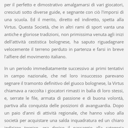
per il perfetto e dimostrativo amalgamarsi di vari giocatori,
cresciuti sotto diverse guide, e segnante con ciò l'imporsi di
una scuola. Ed il merito, diretto ed indiretto, spetta alla
Virtus. Questa Società, che in altri rami di sport vanta una
antiche e gloriose tradizioni, non primissima venuta agli inizi
dell'attività cestistica bolognese, ha saputo riguadagnare
velocemente il terreno perduto in partenza e farsi in breve
l'alfiere del movimento italiano.
In un periodo immediatamente successivo ai primi tentativi
in campo nazionale, che nel loro insuccesso parevano
segnare il tramonto definitivo del giuoco bolognese, la Virtus
chiamava a raccolta i giocatori rimasti in balìa di loro stessi,
e, serrate le file, armata di passione e di buona volontà,
partiva alla conquista delle posizioni di avanguardia. Dopo
un paio d'anni di attività regionale, che hanno valso alla
società per acquistare una salda inquadratura ed un chiaro
indirizzo tecnico, era deciso il passaggio alla categoria