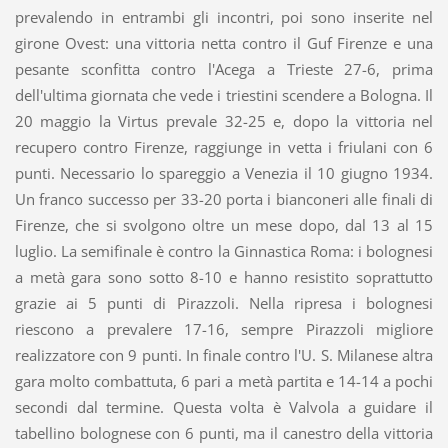
prevalendo in entrambi gli incontri, poi sono inserite nel
girone Ovest: una vittoria netta contro il Guf Firenze e una
pesante sconfitta contro l'Acega a Trieste 27-6, prima
dell'ultima giornata che vede i triestini scendere a Bologna. Il
20 maggio la Virtus prevale 32-25 e, dopo la vittoria nel
recupero contro Firenze, raggiunge in vetta i friulani con 6
punti. Necessario lo spareggio a Venezia il 10 giugno 1934.
Un franco successo per 33-20 porta i bianconeri alle finali di
Firenze, che si svolgono oltre un mese dopo, dal 13 al 15
luglio. La semifinale è contro la Ginnastica Roma: i bolognesi
a metà gara sono sotto 8-10 e hanno resistito soprattutto
grazie ai 5 punti di Pirazzoli. Nella ripresa i bolognesi
riescono a prevalere 17-16, sempre Pirazzoli migliore
realizzatore con 9 punti. In finale contro l'U. S. Milanese altra
gara molto combattuta, 6 pari a metà partita e 14-14 a pochi
secondi dal termine. Questa volta è Valvola a guidare il
tabellino bolognese con 6 punti, ma il canestro della vittoria