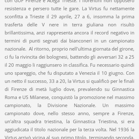
con GUF Firenze e Acega Trieste. I fiorentini non opposero
resistenza e persero tutte le gare. La Virtus fu nettamente
sconfitta a Trieste il 29 aprile, 27 a 6, insomma la prima
trasferta delle V nere in terra giuliana non risultò
brillantissima, anzi rappresenta ancora il record negativo in
termini di punti segnati dai bianconeri in un campionato
nazionale. Al ritorno, proprio nell'ultima giornata del girone,
ci fu la rivincita dei bolognesi, battendo gli avversari 32 a 25
il 20 maggio li raggiunsero in classifica. Fu necessario quindi
uno spareggio, che fu disputato a Venezia il 10 giugno. Con
un netto il successo, 33 a 20, la Virtus si qualificò per le finali
di Firenze di metà luglio dove, prevalendo su Ginnastica
Roma e US Milanese, conquistò la promozione nel massimo
campionato, la Divisione Nazionale. Un massimo
campionato dove, nello stesso anno, sempre a Firenze,
un'altra squadra triestina, la Ginnastica Triestina, si era
aggiudicata il titolo nazionale per la terza volta. Nel 1936 la
Virtus arrivò vicina al suo primo titolo, terminando seconda,