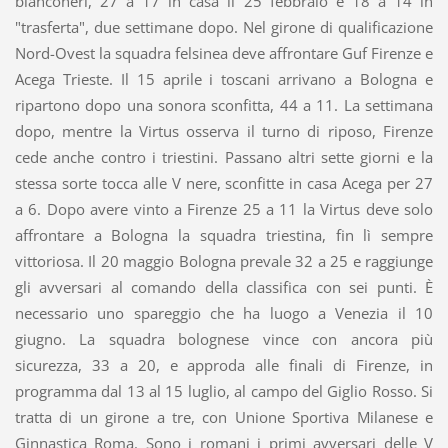
bianconeri, 27 a 17 in casa il 25 febbraio e 18 a 14 in
"trasferta", due settimane dopo. Nel girone di qualificazione
Nord-Ovest la squadra felsinea deve affrontare Guf Firenze e
Acega Trieste. Il 15 aprile i toscani arrivano a Bologna e
ripartono dopo una sonora sconfitta, 44 a 11. La settimana
dopo, mentre la Virtus osserva il turno di riposo, Firenze
cede anche contro i triestini. Passano altri sette giorni e la
stessa sorte tocca alle V nere, sconfitte in casa Acega per 27
a 6. Dopo avere vinto a Firenze 25 a 11 la Virtus deve solo
affrontare a Bologna la squadra triestina, fin lì sempre
vittoriosa. Il 20 maggio Bologna prevale 32 a 25 e raggiunge
gli avversari al comando della classifica con sei punti. È
necessario uno spareggio che ha luogo a Venezia il 10
giugno. La squadra bolognese vince con ancora più
sicurezza, 33 a 20, e approda alle finali di Firenze, in
programma dal 13 al 15 luglio, al campo del Giglio Rosso. Si
tratta di un girone a tre, con Unione Sportiva Milanese e
Ginnastica Roma. Sono i romani i primi avversari delle V