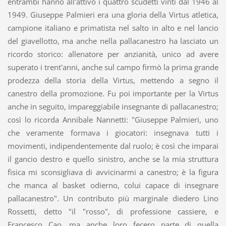
entrambi hanno all'attivo i quattro scudetti vinti dal 1946 al
1949. Giuseppe Palmieri era una gloria della Virtus atletica,
campione italiano e primatista nel salto in alto e nel lancio
del giavellotto, ma anche nella pallacanestro ha lasciato un
ricordo storico: allenatore per anzianità, unico ad avere
superato i trent'anni, anche sul campo firmò la prima grande
prodezza della storia della Virtus, mettendo a segno il
canestro della promozione. Fu poi importante per la Virtus
anche in seguito, impareggiabile insegnante di pallacanestro;
così lo ricorda Annibale Nannetti: "Giuseppe Palmieri, uno
che veramente formava i giocatori: insegnava tutti i
movimenti, indipendentemente dal ruolo; è così che imparai
il gancio destro e quello sinistro, anche se la mia struttura
fisica mi sconsigliava di avvicinarmi a canestro; è la figura
che manca al basket odierno, colui capace di insegnare
pallacanestro". Un contributo più marginale diedero Lino
Rossetti, detto "il "rosso", di professione cassiere, e
Francesco Cao, ma anche loro fecero parte di quella