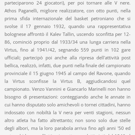
parteciparono 24 giocatori), per poi tornare alle V nere.
Athos Paganelli, migliore realizzatore, con otto punti, nella
prima sfida internazionale del basket petroniano che si
svolse il 17 gennaio 1932, quando una rappresentativa
bolognese affrontò il Kalev Tallin, uscendo sconfitta per 12-
86, cominciò proprio dal 1933/34 una lunga carriera nella
Virtus, fino al 1941/42, segnando 559 punti in 102 gare
ufficiali; partecipò poi anche alla ripresa dell'attività post
bellica, realizzò, infatti, due punti nella finale del campionato
provinciale il 15 giugno 1945 al campo del Ravone, quando
la Virtus sconfisse la Virtus B, aggiudicandosi quel
campionato. Venzo Vannini e Giancarlo Marinelli non hanno
bisogno di presentazioni: conteggiando anche le annate in
cui hanno disputato solo amichevoli o tornei cittadini, hanno
indossato con nobiltà la V nera per venti stagioni, nessun
altro atleta ha fatto altrettanto; non sono solo due stelle
degli albori, ma la loro parabola arriva fino agli anni '50 ed