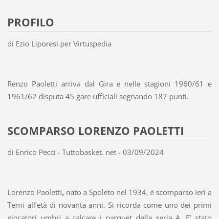
PROFILO
di Ezio Liporesi per Virtuspedia
Renzo Paoletti arriva dal Gira e nelle stagioni 1960/61 e
1961/62 disputa 45 gare ufficiali segnando 187 punti.
SCOMPARSO LORENZO PAOLETTI
di Enrico Pecci - Tuttobasket. net - 03/09/2024
Lorenzo Paoletti
,
nato a Spoleto nel 1934, è scomparso ieri a
Terni all’età di novanta anni. Si ricorda come uno dei primi
giocatori umbri a calcare i parquet della seria A. E’ stato