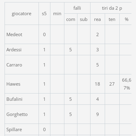
falli
tiri da 2 p
giocatore
s5
min
com
sub
rea
ten
%
Medeot
0
2
Ardessi
1
5
3
Carraro
1
5
66,6
Hawes
1
18
27
7%
Bufalini
1
5
4
Gorghetto
1
5
9
Spillare
0