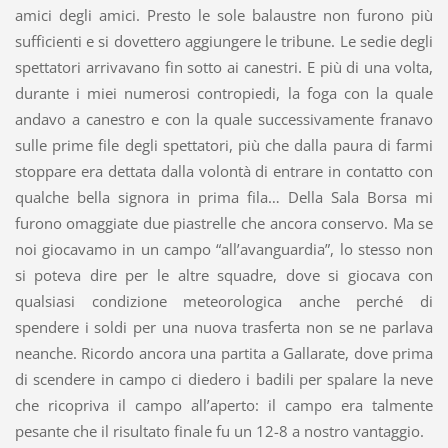
amici degli amici. Presto le sole balaustre non furono più
sufficienti e si dovettero aggiungere le tribune. Le sedie degli
spettatori arrivavano fin sotto ai canestri. E più di una volta,
durante i miei numerosi contropiedi, la foga con la quale
andavo a canestro e con la quale successivamente franavo
sulle prime file degli spettatori, più che dalla paura di farmi
stoppare era dettata dalla volontà di entrare in contatto con
qualche bella signora in prima fila… Della Sala Borsa mi
furono omaggiate due piastrelle che ancora conservo. Ma se
noi giocavamo in un campo “all’avanguardia”, lo stesso non
si poteva dire per le altre squadre, dove si giocava con
qualsiasi condizione meteorologica anche perché di
spendere i soldi per una nuova trasferta non se ne parlava
neanche. Ricordo ancora una partita a Gallarate, dove prima
di scendere in campo ci diedero i badili per spalare la neve
che ricopriva il campo all’aperto: il campo era talmente
pesante che il risultato finale fu un 12-8 a nostro vantaggio.