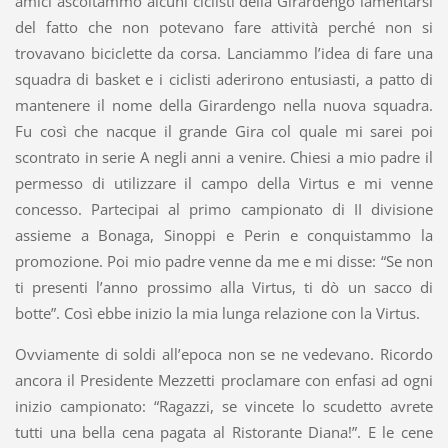
amici ascoltammo alcuni ciclisti della Girardengo lamentarsi
del fatto che non potevano fare attività perché non si
trovavano biciclette da corsa. Lanciammo l’idea di fare una
squadra di basket e i ciclisti aderirono entusiasti, a patto di
mantenere il nome della Girardengo nella nuova squadra.
Fu così che nacque il grande Gira col quale mi sarei poi
scontrato in serie A negli anni a venire. Chiesi a mio padre il
permesso di utilizzare il campo della Virtus e mi venne
concesso. Partecipai al primo campionato di II divisione
assieme a Bonaga, Sinoppi e Perin e conquistammo la
promozione. Poi mio padre venne da me e mi disse: “Se non
ti presenti l’anno prossimo alla Virtus, ti dò un sacco di
botte”. Così ebbe inizio la mia lunga relazione con la Virtus.
Ovviamente di soldi all’epoca non se ne vedevano. Ricordo
ancora il Presidente Mezzetti proclamare con enfasi ad ogni
inizio campionato: “Ragazzi, se vincete lo scudetto avrete
tutti una bella cena pagata al Ristorante Diana!”. E le cene