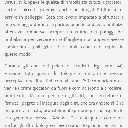
Virtus, sviluppava le qualità di rimbalzista di tutti i giocatori,
anche i piccoli, generava anche nei lunghi l’abitudine di
partire in palleggio. Cosa che avevo imparato a sfruttare a
mio vantaggio durante le partite: quando andavo a rimbalzo
offensivo, rimanevo sempre un attimo nei paraggi del
rimbalzista per cercare di soffiargliela non appena avesse
cominciato a palleggiare. Feci molti canestri di rapina in
questo modo.
Durante gli anni del poker di scudetti degli anni ’40,
eravamo tutti quanti di Bologna o dintorni e nessun
percepiva una lira. Poi con gli anni ’50 cominciarono a
venire i primi giocatori da fuori e cominciarono a circolare i
primi soldi. Ma non per me e gli altri, con l’eccezione di
Ranuzzi, pagato all’insaputa degli altri, che era andato al Gira
ma poi era tornato, probabilmente proprio perché pagato. Io
ero geometra presso l’Azienda Gas e Acqua e come me
anche gli altri bolognesi lavoravano: Rapini e Ferriani in