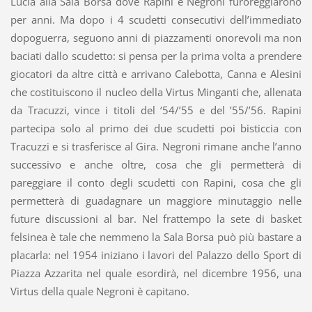
Lucia alla Sala Borsa dove Rapini e Negroni furoreggiarono
per anni. Ma dopo i 4 scudetti consecutivi dell’immediato
dopoguerra, seguono anni di piazzamenti onorevoli ma non
baciati dallo scudetto: si pensa per la prima volta a prendere
giocatori da altre città e arrivano Calebotta, Canna e Alesini
che costituiscono il nucleo della Virtus Minganti che, allenata
da Tracuzzi, vince i titoli del ‘54/’55 e del ’55/’56. Rapini
partecipa solo al primo dei due scudetti poi bisticcia con
Tracuzzi e si trasferisce al Gira. Negroni rimane anche l’anno
successivo e anche oltre, cosa che gli permetterà di
pareggiare il conto degli scudetti con Rapini, cosa che gli
permetterà di guadagnare un maggiore minutaggio nelle
future discussioni al bar. Nel frattempo la sete di basket
felsinea è tale che nemmeno la Sala Borsa può più bastare a
placarla: nel 1954 iniziano i lavori del Palazzo dello Sport di
Piazza Azzarita nel quale esordirà, nel dicembre 1956, una
Virtus della quale Negroni è capitano.