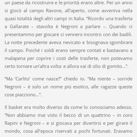
un paese da ricostruire e le priorità erano altre. Per un anno
si giocò al campo Ravone, all’aperto, come avveniva nella
quasi totalità degli altri campi in Italia. “Ricordo una trasferta
a Gallarate – stavolta è Negroni a parlare –. Quando ci
presentammo per giocare ci vennero incontro con dei badili.
La notte precedente aveva nevicato e bisognava sgombrare
il campo. Poiché i soldi erano sempre contati e bastavano a
malapena per coprire i costi delle trasferte, non potevamo
certo tornare un’altra volta: e allora vai di olio di gomito…”.
“Ma ‘Carlito’ come nasce?” chiedo io. “Ma niente – sorride
Negroni – è solo un nome più esotico, alle ragazze queste
cose piacciono…”.
Il basket era molto diverso da come lo conosciamo adesso.
“Non abbiamo mai visto il becco di un quattrino – in coro
Rapini e Negroni – e si giocava per divertirsi e per girare il
mondo, cosa all’epoca riservati a pochi fortunati. Eravamo