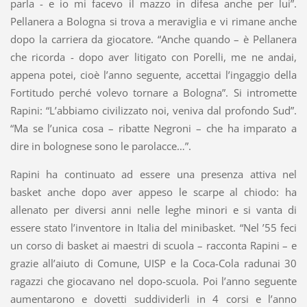
parla - e io mi facevo il mazzo in difesa anche per lui”.
Pellanera a Bologna si trova a meraviglia e vi rimane anche
dopo la carriera da giocatore. “Anche quando – è Pellanera
che ricorda - dopo aver litigato con Porelli, me ne andai,
appena potei, cioè l’anno seguente, accettai l’ingaggio della
Fortitudo perché volevo tornare a Bologna”. Si intromette
Rapini: “L’abbiamo civilizzato noi, veniva dal profondo Sud”.
“Ma se l’unica cosa – ribatte Negroni – che ha imparato a
dire in bolognese sono le parolacce…”.
Rapini ha continuato ad essere una presenza attiva nel
basket anche dopo aver appeso le scarpe al chiodo: ha
allenato per diversi anni nelle leghe minori e si vanta di
essere stato l’inventore in Italia del minibasket. “Nel ’55 feci
un corso di basket ai maestri di scuola – racconta Rapini – e
grazie all’aiuto di Comune, UISP e la Coca-Cola radunai 30
ragazzi che giocavano nel dopo-scuola. Poi l’anno seguente
aumentarono e dovetti suddividerli in 4 corsi e l’anno