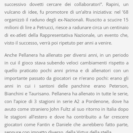
successivo dovetti cercare dei collaboratori”. Rapini, un
vulcano di idee, fu promotore di un’altra iniziativa: nel ’68
organizzò il raduno degli ex-Nazionali. Riuscito a scucire 15
milioni di lire a Petrucci, riesce a radunare circa un centinaio
di ex-atleti della Rappresentativa Nazionale, un evento che,
visto il successo, verrà poi ripetuto per anni a venire.
Anche Pellanera ha allenato per diversi anni, in un periodo
in cui il gioco stava subendo veloci cambiamenti rispetto a
quello praticato pochi anni prima e di allenatori con un
importante passato da giocatori ce n’erano pochi: erano gli
anni in cui i santoni delle panchine erano Peterson,
Bianchini e Taurisano. Pellanera ha allenato in tutte le serie,
con l’apice di 3 stagioni in serie A2 a Pordenone, dove ha
avuto come straniero John Fultz al suo ritorno in Italia dopo
le stagioni all’estero e dove ha contribuito a far crescere
giocatori come Fantin e Daniele che avrebbero fatto parte,
seppure con impatto diverso, della Virtus della stella.