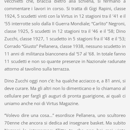
vecchietti che, braccia dietro alla schiena, si fermano a
commentare i lavori in corso. Si tratta di Gigi Rapini, classe
1924, 5 scudetti vinti con la Virtus in 12 stagioni tra il ’41 e il
’55 interrotte solo dalla II Guerra Mondiale; “Carlito” Negroni,
classe 1925, 5 scudetti in 12 stagioni tra il ’46 e il ’58; Dino
Zucchi, classe 1927, 1 scudetto in 5 stagioni fra il ’48 e il ’53;
Corrado “Giusto” Pellanera, classe 1938, nessuno scudetto in
11 anni di militanza bianconera dal ‘57 al ’68. In totale fanno
11 scudetti e non so quante presenze in Nazionale radunate
attorno al tavolino sulla terrazza.
Dino Zucchi oggi non c’è: ha qualche acciacco e, a 81 anni, si
deve curare. Ma gli altri non lo dimenticano e lo chiamano al
cellulare per fargli gli auguri di pronta guarigione, ai quali ci
uniamo anche noi di Virtus Magazine.
“Volevo dire una cosa…” esordisce Pellanera, uno scultoreo
70enne che ancora si dedica ad insegnare basket. Ma subito