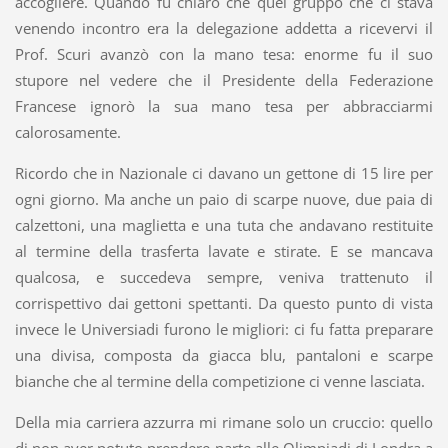
accogliere. Quando fu chiaro che quel gruppo che ci stava
venendo incontro era la delegazione addetta a ricevervi il
Prof. Scuri avanzò con la mano tesa: enorme fu il suo
stupore nel vedere che il Presidente della Federazione
Francese ignorò la sua mano tesa per abbracciarmi
calorosamente.
Ricordo che in Nazionale ci davano un gettone di 15 lire per
ogni giorno. Ma anche un paio di scarpe nuove, due paia di
calzettoni, una maglietta e una tuta che andavano restituite
al termine della trasferta lavate e stirate. E se mancava
qualcosa, e succedeva sempre, veniva trattenuto il
corrispettivo dai gettoni spettanti. Da questo punto di vista
invece le Universiadi furono le migliori: ci fu fatta preparare
una divisa, composta da giacca blu, pantaloni e scarpe
bianche che al termine della competizione ci venne lasciata.
Della mia carriera azzurra mi rimane solo un cruccio: quello
di non aver potuto prendere parte alle Olimpiadi di Londra a