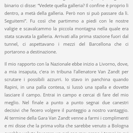
binario ci disse: “Vedete quella galleria? Il confine è proprio lì
dentro, a metà della galleria. Però non si può passare da lì.
Seguitemi”. Fu così che partimmo a piedi con le nostre
valigie e scavalcammo la piccola montagna nella quale era
stata scavata la galleria. Arrivati alla prima stazione fuori dal
tunnel, ci aspettavano i mezzi del Barcellona che ci
portarono a destinazione.
Il mio rapporto con la Nazionale ebbe inizio a Livorno, dove,
a mia insaputa, c’era in tribuna l’allenatore Van Zandt per
scrutare i possibili azzurri. Io stavo in panchina quando
Rapini, in una palla contesa, si lussò una spalla e dovette
lasciare il campo. Entrai in campo e cercai di fare del mio
meglio. Nel finale a punto a punto segnai due canestri
decisivi che fecero volgere il punteggio a nostro vantaggio.
Al termine della Gara Van Zandt venne a farmi i complimenti
e mi disse che la prima volta che sarebbe venuto a Bologna