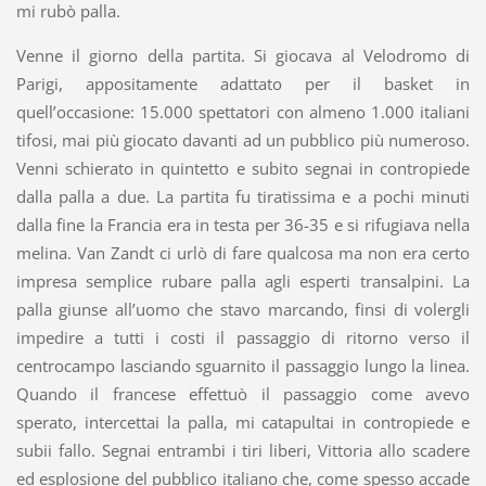
mi rubò palla.
Venne il giorno della partita. Si giocava al Velodromo di
Parigi, appositamente adattato per il basket in
quell’occasione: 15.000 spettatori con almeno 1.000 italiani
tifosi, mai più giocato davanti ad un pubblico più numeroso.
Venni schierato in quintetto e subito segnai in contropiede
dalla palla a due. La partita fu tiratissima e a pochi minuti
dalla fine la Francia era in testa per 36-35 e si rifugiava nella
melina. Van Zandt ci urlò di fare qualcosa ma non era certo
impresa semplice rubare palla agli esperti transalpini. La
palla giunse all’uomo che stavo marcando, finsi di volergli
impedire a tutti i costi il passaggio di ritorno verso il
centrocampo lasciando sguarnito il passaggio lungo la linea.
Quando il francese effettuò il passaggio come avevo
sperato, intercettai la palla, mi catapultai in contropiede e
subii fallo. Segnai entrambi i tiri liberi, Vittoria allo scadere
ed esplosione del pubblico italiano che, come spesso accade