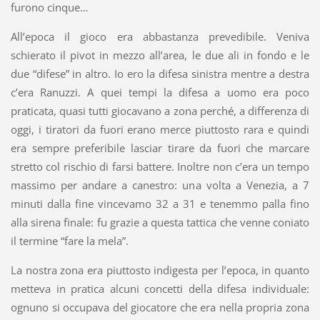
furono cinque…
All’epoca il gioco era abbastanza prevedibile. Veniva
schierato il pivot in mezzo all’area, le due ali in fondo e le
due “difese” in altro. Io ero la difesa sinistra mentre a destra
c’era Ranuzzi. A quei tempi la difesa a uomo era poco
praticata, quasi tutti giocavano a zona perché, a differenza di
oggi, i tiratori da fuori erano merce piuttosto rara e quindi
era sempre preferibile lasciar tirare da fuori che marcare
stretto col rischio di farsi battere. Inoltre non c’era un tempo
massimo per andare a canestro: una volta a Venezia, a 7
minuti dalla fine vincevamo 32 a 31 e tenemmo palla fino
alla sirena finale: fu grazie a questa tattica che venne coniato
il termine “fare la mela”.
La nostra zona era piuttosto indigesta per l’epoca, in quanto
metteva in pratica alcuni concetti della difesa individuale:
ognuno si occupava del giocatore che era nella propria zona