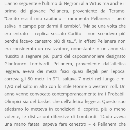
L’anno seguente è l’ultimo di Negroni alla Virtus ma anche il
primo del giovane Pellanera, proveniente da Teramo.
“Carlito era il mio capitano – rammenta Pellanera – però
saliva in campo per darmi il cambio”. “Ma se una volta che
ero entrato – replica seccato Carlito - non scendevo più
perché facevo canestro più di te…”. In effetti Pellanera non
era considerato un realizzatore, nonostante in un anno sia
riuscito a segnare più punti del capocannoniere designato
Gianfranco Lombardi. Pellanera, proveniente dall’atletica
leggera, aveva dei mezzi fisici quasi illegali per l’epoca:
correva gli 80 metri in 9”1, saltava 7 metri nel lungo e m.
1,90 nel salto in alto con lo stile Horine o western roll. Un
anno venne convocato contemporaneamente tra i Probabili
Olimpici sia del basket che dell’atletica leggera. Questo suo
atletismo lo metteva in condizioni di coprire, più o meno
volente, le distrazioni difensive di Lombardi: “Dado aveva
una mano fatata, sapeva fare canestro – è Pellanera che