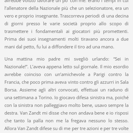
avrebbe voluto lavorare un po’ con me: erano i tempi in cui
l’allenatore della Nazionale più che un selezionatore, era un
vero e proprio insegnante. Trascorreva periodi di una decina
di giorni presso le varie società proprio allo scopo di
trasmettere i fondamentali ai giocatori più promettenti.
Prima dei suoi insegnamenti molti tiravano ancora a due
mani dal petto, fu lui a diffondere il tiro ad una mano.
Una mattina mio padre mi svegliò urlando: “Sei in
Nazionale!”. L’aveva appena letto sul giornale. Il mio esordio
avrebbe coinciso con un’amichevole a Parigi contro la
Francia, che poco prima aveva vinto contro gli azzurri in Sala
Borsa. Assieme agli altri convocati, effettuai un raduno di
una settimana a Torino. Io giocavo difesa sinistra ma, poiché
con la sinistra non palleggiavo molto bene, usavo sempre la
destra. Van Zandt mi disse che non andava bene e io risposi
che tanto la palla non me la fregava nessuno lo stesso.
Allora Van Zandt difese su di me per tre azioni e per tre volte