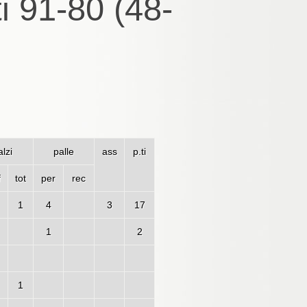
i 91-80 (48-
lzi
palle
ass
p.ti
f
tot
per
rec
1
4
3
17
1
2
1