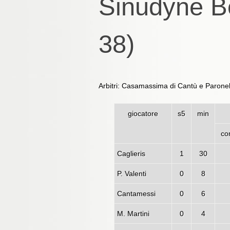
Sinudyne Bo
38)
Arbitri: Casamassima di Cantù e Paronell
giocatore
s5
min
co
Caglieris
1
30
P. Valenti
0
8
Cantamessi
0
6
M. Martini
0
4