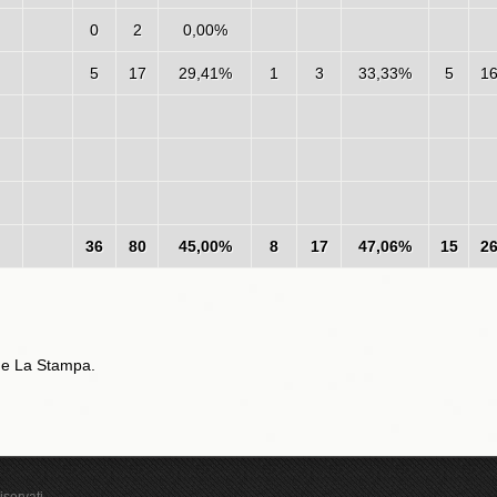
0
2
0,00%
5
17
29,41%
1
3
33,33%
5
1
36
80
45,00%
8
17
47,06%
15
2
t e La Stampa.