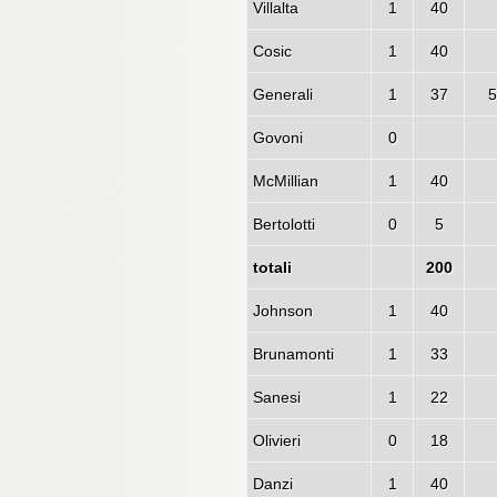
Villalta
1
40
Cosic
1
40
Generali
1
37
5
Govoni
0
McMillian
1
40
Bertolotti
0
5
totali
200
Johnson
1
40
Brunamonti
1
33
Sanesi
1
22
Olivieri
0
18
Danzi
1
40