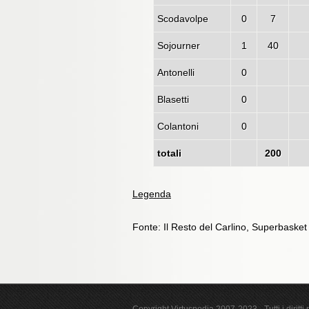
Scodavolpe
0
7
Sojourner
1
40
Antonelli
0
Blasetti
0
Colantoni
0
totali
200
Legenda
Fonte: Il Resto del Carlino, Superbaske