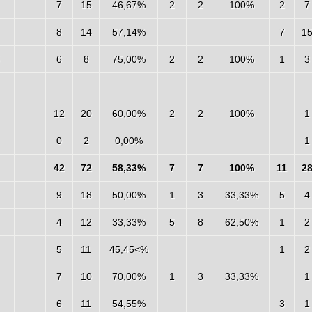
7
15
46,67%
2
2
100%
2
7
8
14
57,14%
7
1
6
8
75,00%
2
2
100%
1
3
12
20
60,00%
2
2
100%
1
0
2
0,00%
1
42
72
58,33%
7
7
100%
11
2
9
18
50,00%
1
3
33,33%
5
4
4
12
33,33%
5
8
62,50%
1
2
5
11
45,45<%
1
2
7
10
70,00%
1
3
33,33%
1
6
11
54,55%
3
1