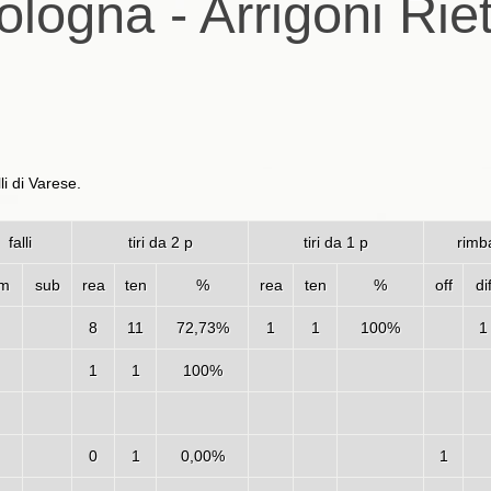
logna - Arrigoni Riet
i di Varese.
falli
tiri da 2 p
tiri da 1 p
rimba
m
sub
rea
ten
%
rea
ten
%
off
di
8
11
72,73%
1
1
100%
1
1
1
100%
0
1
0,00%
1