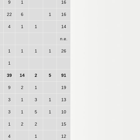
9
1
16
5
22
6
1
16
4
1
1
14
n.e.
1
1
1
1
26
1
8
39
14
2
5
91
9
2
1
19
3
1
3
1
13
3
1
5
1
10
1
2
2
15
4
1
12