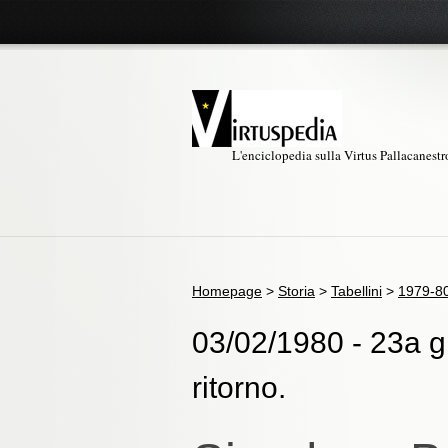
L'enciclopedia sulla Virtus Pallacanest
Homepage
>
Storia
>
Tabellini
>
1979-8
03/02/1980 - 23a gi
ritorno.