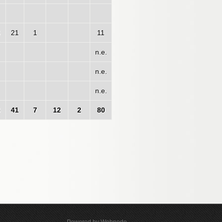
6
21
1
11
n.e.
n.e.
n.e.
6
41
7
12
2
80