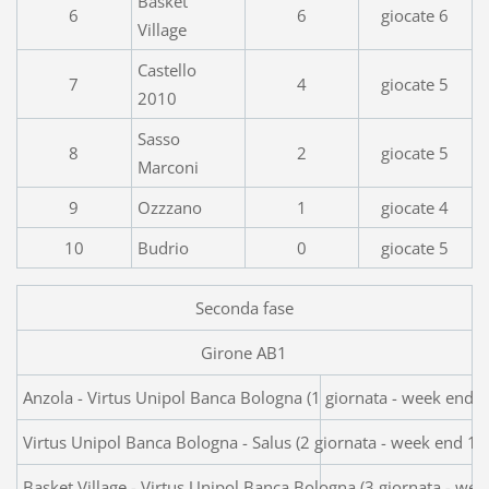
Basket
6
6
giocate 6
Village
Castello
7
4
giocate 5
2010
Sasso
8
2
giocate 5
Marconi
9
Ozzzano
1
giocate 4
10
Budrio
0
giocate 5
Seconda fase
Girone AB1
Anzola - Virtus Unipol Banca Bologna (1 gio
Virtus Unipol Banca Bologna - Salus (2 giornata - week end 1
Basket Village - Virtus Unipol Banca Bologna (3 giornata - w