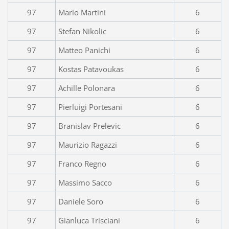
97
Mario Martini
6
97
Stefan Nikolic
6
97
Matteo Panichi
6
97
Kostas Patavoukas
6
97
Achille Polonara
6
97
Pierluigi Portesani
6
97
Branislav Prelevic
6
97
Maurizio Ragazzi
6
97
Franco Regno
6
97
Massimo Sacco
6
97
Daniele Soro
6
97
Gianluca Trisciani
6