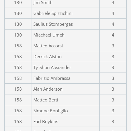
130
Jim Smith
4
130
Gabriele Spizzichini
4
130
Saulius Stombergas
4
130
Miachael Umeh
4
158
Matteo Accorsi
3
158
Derrick Alston
3
158
Ty-Shon Alexander
3
158
Fabrizio Ambrassa
3
158
Alan Anderson
3
158
Matteo Berti
3
158
Simone Bonfiglio
3
158
Earl Boykins
3