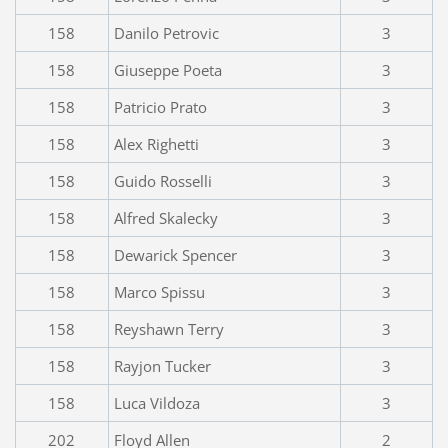
158
Danilo Petrovic
3
158
Giuseppe Poeta
3
158
Patricio Prato
3
158
Alex Righetti
3
158
Guido Rosselli
3
158
Alfred Skalecky
3
158
Dewarick Spencer
3
158
Marco Spissu
3
158
Reyshawn Terry
3
158
Rayjon Tucker
3
158
Luca Vildoza
3
202
Floyd Allen
2