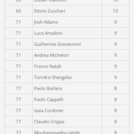
60
Ettore Zuccheri
10
71
Josh Adams
9
71
Luca Ansaloni
9
71
Guilherme Giovannoni
9
71
Andrea Michelori
9
71
Franco Natali
9
71
Tornik'e Shengelia
9
77
Paolo Barlera
8
77
Paolo Cappelli
8
77
Isaia Cordinier
8
77
Claudio Crippa
8
77
Mouhammadou Jaiteh
8