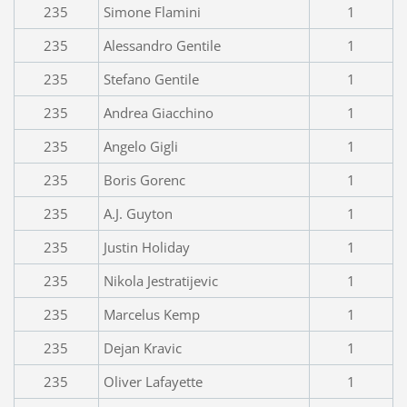
235
Simone Flamini
1
235
Alessandro Gentile
1
235
Stefano Gentile
1
235
Andrea Giacchino
1
235
Angelo Gigli
1
235
Boris Gorenc
1
235
A.J. Guyton
1
235
Justin Holiday
1
235
Nikola Jestratijevic
1
235
Marcelus Kemp
1
235
Dejan Kravic
1
235
Oliver Lafayette
1