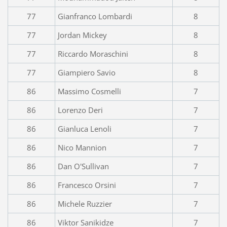
77
Gianfranco Lombardi
8
77
Jordan Mickey
8
77
Riccardo Moraschini
8
77
Giampiero Savio
8
86
Massimo Cosmelli
7
86
Lorenzo Deri
7
86
Gianluca Lenoli
7
86
Nico Mannion
7
86
Dan O'Sullivan
7
86
Francesco Orsini
7
86
Michele Ruzzier
7
86
Viktor Sanikidze
7