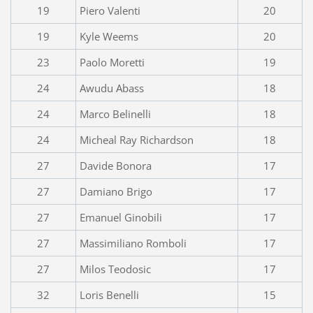
19
Piero Valenti
20
19
Kyle Weems
20
23
Paolo Moretti
19
24
Awudu Abass
18
24
Marco Belinelli
18
24
Micheal Ray Richardson
18
27
Davide Bonora
17
27
Damiano Brigo
17
27
Emanuel Ginobili
17
27
Massimiliano Romboli
17
27
Milos Teodosic
17
32
Loris Benelli
15