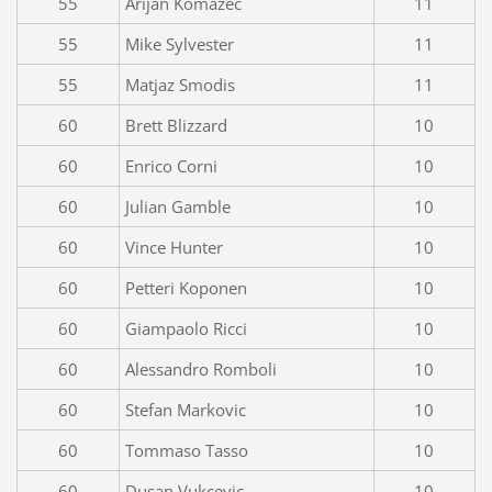
55
Arijan Komazec
11
55
Mike Sylvester
11
55
Matjaz Smodis
11
60
Brett Blizzard
10
60
Enrico Corni
10
60
Julian Gamble
10
60
Vince Hunter
10
60
Petteri Koponen
10
60
Giampaolo Ricci
10
60
Alessandro Romboli
10
60
Stefan Markovic
10
60
Tommaso Tasso
10
60
Dusan Vukcevic
10