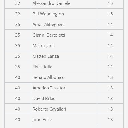
32
Alessandro Daniele
15
32
Bill Wennington
15
35
Amar Alibegovic
14
35
Gianni Bertolotti
14
35
Marko Jaric
14
35
Matteo Lanza
14
35
Elvis Rolle
14
40
Renato Albonico
13
40
Amedeo Tessitori
13
40
David Brkic
13
40
Roberto Cavallari
13
40
John Fultz
13