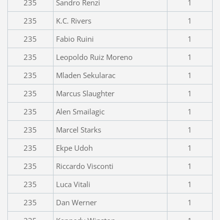
235
Sandro Renzi
1
235
K.C. Rivers
1
235
Fabio Ruini
1
235
Leopoldo Ruiz Moreno
1
235
Mladen Sekularac
1
235
Marcus Slaughter
1
235
Alen Smailagic
1
235
Marcel Starks
1
235
Ekpe Udoh
1
235
Riccardo Visconti
1
235
Luca Vitali
1
235
Dan Werner
1