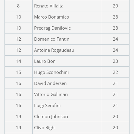
8
Renato Villalta
29
10
Marco Bonamico
28
10
Predrag Danilovic
28
12
Domenico Fantin
24
12
Antoine Rogaudeau
24
14
Lauro Bon
23
15
Hugo Sconochini
22
16
David Andersen
21
16
Vittorio Gallinari
21
16
Luigi Serafini
21
19
Clemon Johnson
20
19
Clivo Righi
20