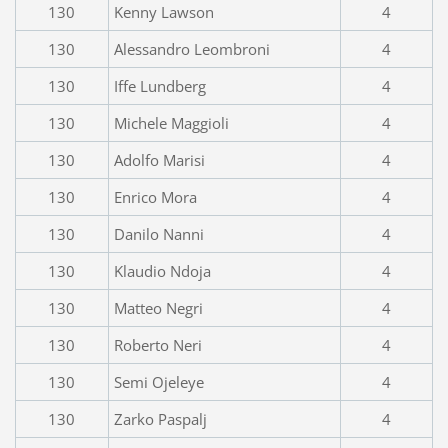
130
Kenny Lawson
4
130
Alessandro Leombroni
4
130
Iffe Lundberg
4
130
Michele Maggioli
4
130
Adolfo Marisi
4
130
Enrico Mora
4
130
Danilo Nanni
4
130
Klaudio Ndoja
4
130
Matteo Negri
4
130
Roberto Neri
4
130
Semi Ojeleye
4
130
Zarko Paspalj
4