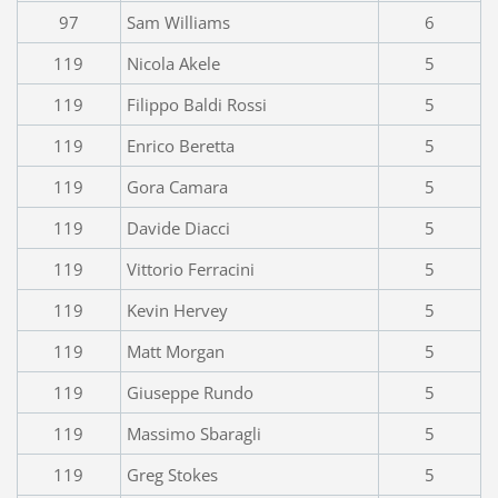
97
Sam Williams
6
119
Nicola Akele
5
119
Filippo Baldi Rossi
5
119
Enrico Beretta
5
119
Gora Camara
5
119
Davide Diacci
5
119
Vittorio Ferracini
5
119
Kevin Hervey
5
119
Matt Morgan
5
119
Giuseppe Rundo
5
119
Massimo Sbaragli
5
119
Greg Stokes
5