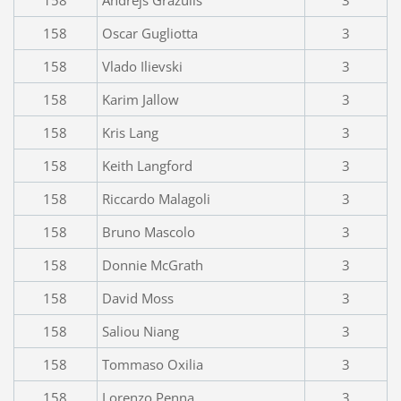
158
Oscar Gugliotta
3
158
Vlado Ilievski
3
158
Karim Jallow
3
158
Kris Lang
3
158
Keith Langford
3
158
Riccardo Malagoli
3
158
Bruno Mascolo
3
158
Donnie McGrath
3
158
David Moss
3
158
Saliou Niang
3
158
Tommaso Oxilia
3
158
Lorenzo Penna
3