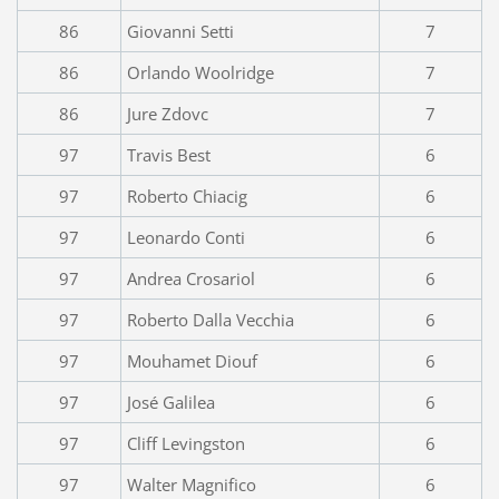
86
Giovanni Setti
7
86
Orlando Woolridge
7
86
Jure Zdovc
7
97
Travis Best
6
97
Roberto Chiacig
6
97
Leonardo Conti
6
97
Andrea Crosariol
6
97
Roberto Dalla Vecchia
6
97
Mouhamet Diouf
6
97
José Galilea
6
97
Cliff Levingston
6
97
Walter Magnifico
6