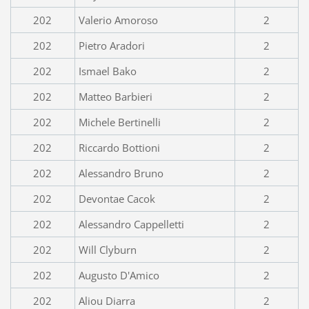
202
Valerio Amoroso
2
202
Pietro Aradori
2
202
Ismael Bako
2
202
Matteo Barbieri
2
202
Michele Bertinelli
2
202
Riccardo Bottioni
2
202
Alessandro Bruno
2
202
Devontae Cacok
2
202
Alessandro Cappelletti
2
202
Will Clyburn
2
202
Augusto D'Amico
2
202
Aliou Diarra
2