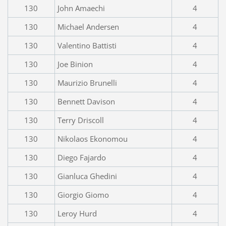
130
John Amaechi
4
130
Michael Andersen
4
130
Valentino Battisti
4
130
Joe Binion
4
130
Maurizio Brunelli
4
130
Bennett Davison
4
130
Terry Driscoll
4
130
Nikolaos Ekonomou
4
130
Diego Fajardo
4
130
Gianluca Ghedini
4
130
Giorgio Giomo
4
130
Leroy Hurd
4