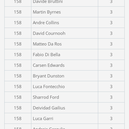
158
Davide Bruttini
3
158
Martin Byrnes
3
158
Andre Collins
3
158
David Cournooh
3
158
Matteo Da Ros
3
158
Fabio Di Bella
3
158
Carsen Edwards
3
158
Bryant Dunston
3
158
Luca Fontecchio
3
158
Sharrod Ford
3
158
Deividad Gailius
3
158
Luca Garri
3
158
Andrejs Grazulis
3