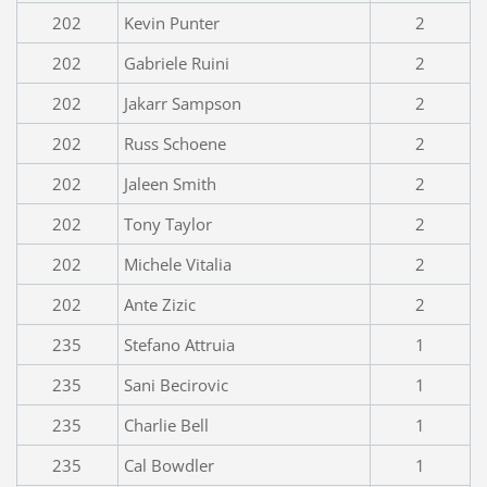
202
Kevin Punter
2
202
Gabriele Ruini
2
202
Jakarr Sampson
2
202
Russ Schoene
2
202
Jaleen Smith
2
202
Tony Taylor
2
202
Michele Vitalia
2
202
Ante Zizic
2
235
Stefano Attruia
1
235
Sani Becirovic
1
235
Charlie Bell
1
235
Cal Bowdler
1