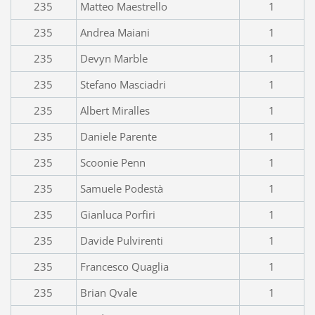
235
Matteo Maestrello
1
235
Andrea Maiani
1
235
Devyn Marble
1
235
Stefano Masciadri
1
235
Albert Miralles
1
235
Daniele Parente
1
235
Scoonie Penn
1
235
Samuele Podestà
1
235
Gianluca Porfiri
1
235
Davide Pulvirenti
1
235
Francesco Quaglia
1
235
Brian Qvale
1