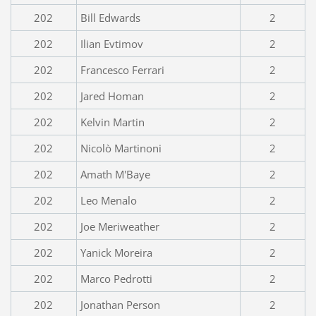
202
Bill Edwards
2
202
Ilian Evtimov
2
202
Francesco Ferrari
2
202
Jared Homan
2
202
Kelvin Martin
2
202
Nicolò Martinoni
2
202
Amath M'Baye
2
202
Leo Menalo
2
202
Joe Meriweather
2
202
Yanick Moreira
2
202
Marco Pedrotti
2
202
Jonathan Person
2