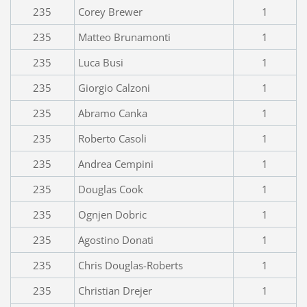
235
Corey Brewer
1
235
Matteo Brunamonti
1
235
Luca Busi
1
235
Giorgio Calzoni
1
235
Abramo Canka
1
235
Roberto Casoli
1
235
Andrea Cempini
1
235
Douglas Cook
1
235
Ognjen Dobric
1
235
Agostino Donati
1
235
Chris Douglas-Roberts
1
235
Christian Drejer
1