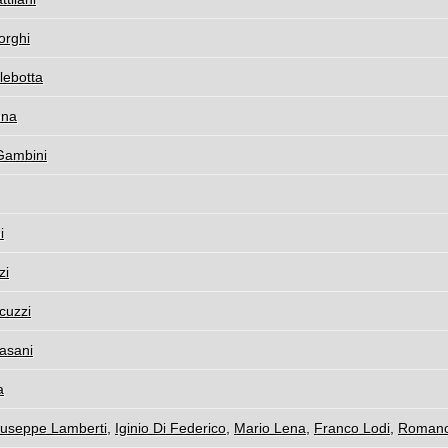
orghi
lebotta
nna
Gambini
i
zi
acuzzi
rasani
a
iuseppe Lamberti
,
Iginio Di Federico
,
Mario Lena
,
Franco Lodi
,
Romano