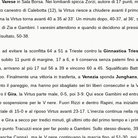
a
Varese
in Sala Borsa. Nei lombardi spicca Zorzi, autore di 17 punti, 
tto canestro di Calebotta (12), la Virtus riesce a chiudere avanti il pr
 la Virtus torna avanti 40 a 35 al 33'. Un minuto dopo, 40-37, al 36', 
ni di Zia e Gambini. I varesini attendono e quando si decidono al press
risultato, 50-38.
 ad evitare la sconfitta 64 a 51 a Trieste contro la
Ginnastica Tries
 subito 11 punti di margine, 17 a 6, e li conserva senza patemi fino a
, arrivano al più 17 sul 56 a 39 e vincono 60 a 45. Squalificato Battil
. Finalmente una vittoria in trasferta, a
Venezia
sponda
Junghans
o il pareggio, ma hanno poi sbagliato sei tiri liberi consecutivi e la 
o il
Gira
, la Virtus parte male, 0-5, poi 3-9. Qui esce Gambini ed ent
e sospensione per le V nere. Fuori Rizzi e dentro Rapini, ma inizialme
le di 15-0 e al riposo Virtus avanti 23-17. L'inerzia continua nella ri
e Gira a secco per tredici minuti, gli ultimi otto del primo tempo e i pri
o punto Tracuzzi esce per far posto a Gambini. Sullo stesso divario, 39
i anche Canna), ma le V nere continuano la marcia fino al 51-30, poi l