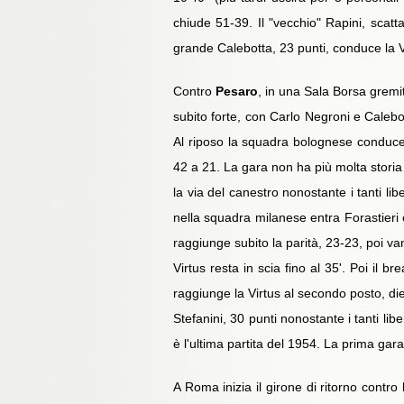
chiude 51-39. Il "vecchio" Rapini, scatt
grande Calebotta, 23 punti, conduce la V
Contro
Pesaro
, in una Sala Borsa gremit
subito forte, con Carlo Negroni e Calebo
Al riposo la squadra bolognese conduce 
42 a 21. La gara non ha più molta storia 
la via del canestro nonostante i tanti l
nella squadra milanese entra Forastieri e
raggiunge subito la parità, 23-23, poi v
Virtus resta in scia fino al 35'. Poi il b
raggiunge la Virtus al secondo posto, diet
Stefanini, 30 punti nonostante i tanti lib
è l'ultima partita del 1954. La prima ga
A Roma inizia il girone di ritorno contro