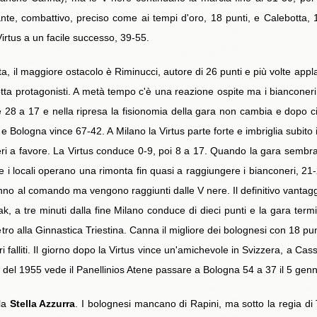
ante, combattivo, preciso come ai tempi d'oro, 18 punti, e Calebotta, 1
irtus a un facile successo, 39-55.
a, il maggiore ostacolo è Riminucci, autore di 26 punti e più volte appla
tta protagonisti. A metà tempo c'è una reazione ospite ma i bianconeri r
28 a 17 e nella ripresa la fisionomia della gara non cambia e dopo ci
e Bologna vince 67-42. A Milano la Virtus parte forte e imbriglia subito 
iberi a favore. La Virtus conduce 0-9, poi 8 a 17. Quando la gara sembra
 i locali operano una rimonta fin quasi a raggiungere i bianconeri, 21-23
anno al comando ma vengono raggiunti dalle V nere. Il definitivo vantagg
reak, a tre minuti dalla fine Milano conduce di dieci punti e la gara term
ro alla Ginnastica Triestina. Canna il migliore dei bolognesi con 18 punt
eri falliti. Il giorno dopo la Virtus vince un'amichevole in Svizzera, a Ca
ra del 1955 vede il Panellinios Atene passare a Bologna 54 a 37 il 5 gen
 la
Stella Azzurra
. I bolognesi mancano di Rapini, ma sotto la regia di