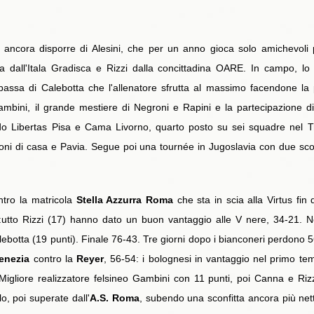
ò ancora disporre di Alesini, che per un anno gioca solo amichevoli
ia dall'Itala Gradisca e Rizzi dalla concittadina OARE. In campo, lo
passa di Calebotta che l'allenatore sfrutta al massimo facendone la 
ambini, il grande mestiere di Negroni e Rapini e la partecipazione di 
do Libertas Pisa e Cama Livorno, quarto posto su sei squadre nel Tr
oni di casa e Pavia. Segue poi una tournée in Jugoslavia con due scon
ntro la matricola
Stella Azzurra Roma
che sta in scia alla Virtus fin 
ttutto Rizzi (17) hanno dato un buon vantaggio alle V nere, 34-21. Ne
alebotta (19 punti). Finale 76-43. Tre giorni dopo i bianconeri perdono 
enezia
contro la
Reyer
, 56-54: i bolognesi in vantaggio nel primo temp
 Migliore realizzatore felsineo Gambini con 11 punti, poi Canna e 
o, poi superate dall'
A.S. Roma
, subendo una sconfitta ancora più net