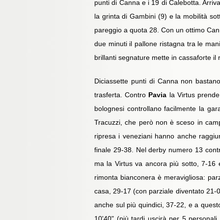
punti di Canna e i 19 di Calebotta. Arriv
la grinta di Gambini (9) e la mobilità so
pareggio a quota 28. Con un ottimo Canna
due minuti il pallone ristagna tra le ma
brillanti segnature mette in cassaforte il 
Diciassette punti di Canna non bastano
trasferta. Contro
Pavia
la Virtus prende
bolognesi controllano facilmente la gara
Tracuzzi, che però non è sceso in campo
ripresa i veneziani hanno anche raggiunt
finale 29-38. Nel derby numero 13 contr
ma la Virtus va ancora più sotto, 7-16 
rimonta bianconera è meravigliosa: parzia
casa, 29-17 (con parziale diventato 21-0 
anche sul più quindici, 37-22, e a quest
10'40" (più tardi uscirà per 5 personal