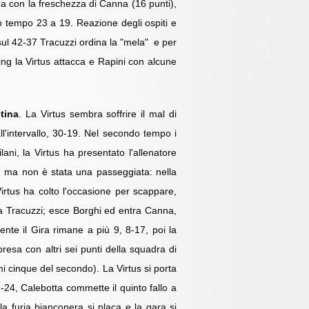
ma con la freschezza di Canna (16 punti),
imo tempo 23 a 19. Reazione degli ospiti e
sul 42-37 Tracuzzi ordina la "mela" e per
ing la Virtus attacca e Rapini con alcune
tina
. La Virtus sembra soffrire il mal di
ll'intervallo, 30-19. Nel secondo tempo i
ani, la Virtus ha presentato l'allenatore
, ma non è stata una passeggiata: nella
Virtus ha colto l'occasione per scappare,
ra Tracuzzi; esce Borghi ed entra Canna,
nte il Gira rimane a più 9, 8-17, poi la
presa con altri sei punti della squadra di
mi cinque del secondo). La Virtus si porta
-24, Calebotta commette il quinto fallo a
a furia bianconera si placa e la gara si