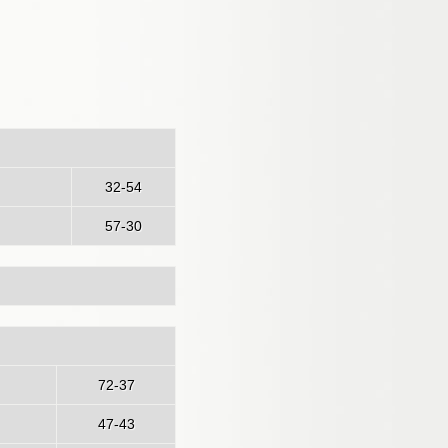
ogna
32-54
57-30
ino
72-37
47-43