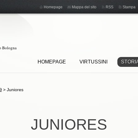
Homepage
Mappa del sito
RSS
Stampa
ro Bologna
HOMEPAGE
VIRTUSSINI
STORI
9
>
Juniores
JUNIORES