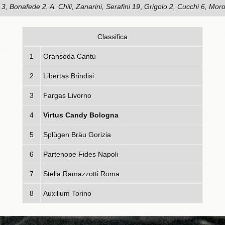
 3, Bonafede 2, A. Chili, Zanarini, Serafini 19
,
Grigolo 2, Cucchi 6
, Moro
Classifica
1
Oransoda Cantù
2
Libertas Brindisi
3
Fargas Livorno
4
Virtus Candy Bologna
5
Splügen Bräu Gorizia
6
Partenope Fides Napoli
7
Stella Ramazzotti Roma
8
Auxilium Torino