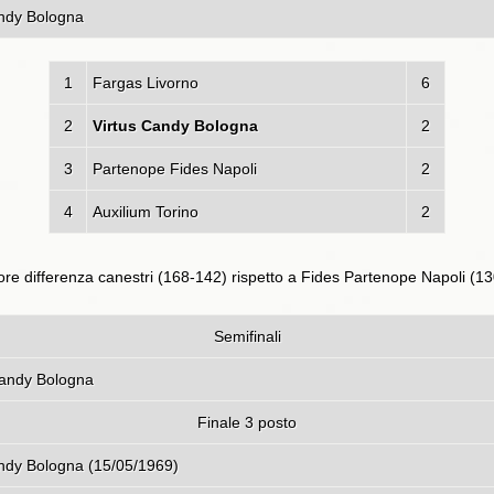
andy Bologna
1
Fargas Livorno
6
2
Virtus Candy Bologna
2
3
Partenope Fides Napoli
2
4
Auxilium Torino
2
re differenza canestri (168-142) rispetto a Fides Partenope Napoli (13
Semifinali
Cantù - Virtus Candy Bol
Finale 3 posto
- Virtus Candy Bologna (15/05/1969)