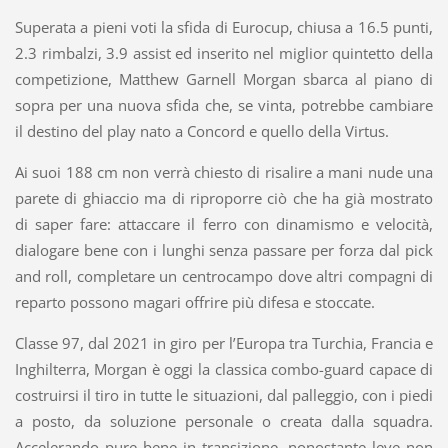
Superata a pieni voti la sfida di Eurocup, chiusa a 16.5 punti,
2.3 rimbalzi, 3.9 assist ed inserito nel miglior quintetto della
competizione, Matthew Garnell Morgan sbarca al piano di
sopra per una nuova sfida che, se vinta, potrebbe cambiare
il destino del play nato a Concord e quello della Virtus.
Ai suoi 188 cm non verrà chiesto di risalire a mani nude una
parete di ghiaccio ma di riproporre ciò che ha già mostrato
di saper fare: attaccare il ferro con dinamismo e velocità,
dialogare bene con i lunghi senza passare per forza dal pick
and roll, completare un centrocampo dove altri compagni di
reparto possono magari offrire più difesa e stoccate.
Classe 97, dal 2021 in giro per l’Europa tra Turchia, Francia e
Inghilterra, Morgan è oggi la classica combo-guard capace di
costruirsi il tiro in tutte le situazioni, dal palleggio, con i piedi
a posto, da soluzione personale o creata dalla squadra.
Accelerando pure bene in transizione, nonostante leve non