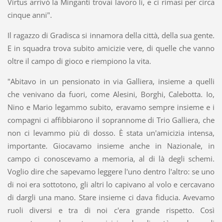
Virtus arrivò la Minganti trovai lavoro lì, e ci rimasi per circa
cinque anni".
Il ragazzo di Gradisca si innamora della città, della sua gente.
E in squadra trova subito amicizie vere, di quelle che vanno
oltre il campo di gioco e riempiono la vita.
"Abitavo in un pensionato in via Galliera, insieme a quelli
che venivano da fuori, come Alesini, Borghi, Calebotta. Io,
Nino e Mario legammo subito, eravamo sempre insieme e i
compagni ci affibbiarono il soprannome di Trio Galliera, che
non ci levammo più di dosso. È stata un'amicizia intensa,
importante. Giocavamo insieme anche in Nazionale, in
campo ci conoscevamo a memoria, al di là degli schemi.
Voglio dire che sapevamo leggere l'uno dentro l'altro: se uno
di noi era sottotono, gli altri lo capivano al volo e cercavano
di dargli una mano. Stare insieme ci dava fiducia. Avevamo
ruoli diversi e tra di noi c'era grande rispetto. Così