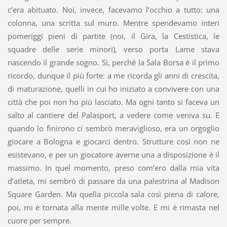
c’era abituato. Noi, invece, facevamo l’occhio a tutto: una
colonna, una scritta sul muro. Mentre spendevamo interi
pomeriggi pieni di partite (noi, il Gira, la Cestistica, le
squadre delle serie minori), verso porta Lame stava
nascendo il grande sogno. Sì, perché la Sala Borsa è il primo
ricordo, dunque il più forte: a me ricorda gli anni di crescita,
di maturazione, quelli in cui ho iniziato a convivere con una
città che poi non ho più lasciato. Ma ogni tanto si faceva un
salto al cantiere del Palasport, a vedere come veniva su. E
quando lo finirono ci sembrò meraviglioso, era un orgoglio
giocare a Bologna e giocarci dentro. Strutture così non ne
esistevano, e per un giocatore averne una a disposizione è il
massimo. In quel momento, preso com’ero dalla mia vita
d’atleta, mi sembrò di passare da una palestrina al Madison
Square Garden. Ma quella piccola sala così piena di calore,
poi, mi è tornata alla mente mille volte. E mi è rimasta nel
cuore per sempre.