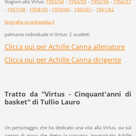
Stagioni alla Virtus:
1953/54
-
1954/55
-
1955/56
-
1956/57
-
1957/58
-
1958/59
-
1959/60
-
1960/61
-
1961/62
biografia su wikipedia.it
palmares individuale in Virtus: 2 scudetti
Clicca qui per Achille Canna allenatore
Clicca qui per Achille Canna dirigente
Tratto da "Virtus - Cinquant'anni di
basket" di Tullio Lauro
Un personaggio che ha dedicato una vita alla Virtus, sia sul
campo di gioco che dietro la scrivania. Innanzitutto Achille