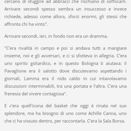
cercano di sfuggire ad abbracci che rischiano di soffocarli.
Arrivare secondi spesso sembra un insuccesso e invece
richiede, adesso come allora, sforzi enormi, gli stessi che
affronta chi ha vinto".
Arrivare secondi, ieri, in fondo non era un dramma.
"C'era rivalità in campo e poi si andava tutti a mangiare
insieme, noi e gli avversari, e ci si sfotteva in allegria. C'era
uno spirito goliardico, e in questo Bologna ti aiutava: il
Pavaglione era il salotto dove discutevamo aspettando i
giornali, Lamma era il nido caldo in cui intavolavamo
discussioni interminabili, tra una portata e l'altra. C'era una
frenesia del vivere contagiosa".
E c'era quell'icona del basket che oggi è rinata nel suo
splendore, ma ha bisogno di uno come Achille Canna, uno
che ci ha vissuto dentro, per raccontarla. C'era la Sala Borsa.