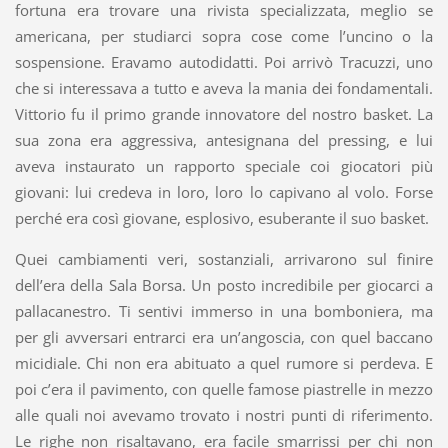
fortuna era trovare una rivista specializzata, meglio se
americana, per studiarci sopra cose come l’uncino o la
sospensione. Eravamo autodidatti. Poi arrivò Tracuzzi, uno
che si interessava a tutto e aveva la mania dei fondamentali.
Vittorio fu il primo grande innovatore del nostro basket. La
sua zona era aggressiva, antesignana del pressing, e lui
aveva instaurato un rapporto speciale coi giocatori più
giovani: lui credeva in loro, loro lo capivano al volo. Forse
perché era così giovane, esplosivo, esuberante il suo basket.
Quei cambiamenti veri, sostanziali, arrivarono sul finire
dell’era della Sala Borsa. Un posto incredibile per giocarci a
pallacanestro. Ti sentivi immerso in una bomboniera, ma
per gli avversari entrarci era un’angoscia, con quel baccano
micidiale. Chi non era abituato a quel rumore si perdeva. E
poi c’era il pavimento, con quelle famose piastrelle in mezzo
alle quali noi avevamo trovato i nostri punti di riferimento.
Le righe non risaltavano, era facile smarrissi per chi non