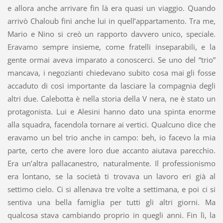
e allora anche arrivare fin là era quasi un viaggio. Quando
arrivò Chaloub finì anche lui in quell’appartamento. Tra me,
Mario e Nino si creò un rapporto davvero unico, speciale.
Eravamo sempre insieme, come fratelli inseparabili, e la
gente ormai aveva imparato a conoscerci. Se uno del “trio”
mancava, i negozianti chiedevano subito cosa mai gli fosse
accaduto di così importante da lasciare la compagnia degli
altri due. Calebotta è nella storia della V nera, ne è stato un
protagonista. Lui e Alesini hanno dato una spinta enorme
alla squadra, facendola tornare ai vertici. Qualcuno dice che
eravamo un bel trio anche in campo: beh, io facevo la mia
parte, certo che avere loro due accanto aiutava parecchio.
Era un’altra pallacanestro, naturalmente. Il professionismo
era lontano, se la società ti trovava un lavoro eri già al
settimo cielo. Ci si allenava tre volte a settimana, e poi ci si
sentiva una bella famiglia per tutti gli altri giorni. Ma
qualcosa stava cambiando proprio in quegli anni. Fin lì, la