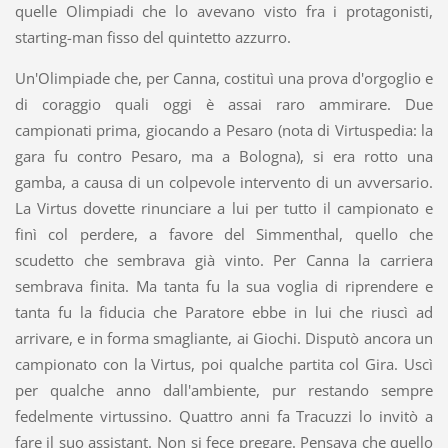
quelle Olimpiadi che lo avevano visto fra i protagonisti,
starting-man fisso del quintetto azzurro.
Un'Olimpiade che, per Canna, costituì una prova d'orgoglio e
di coraggio quali oggi è assai raro ammirare. Due
campionati prima, giocando a Pesaro (nota di Virtuspedia: la
gara fu contro Pesaro, ma a Bologna), si era rotto una
gamba, a causa di un colpevole intervento di un avversario.
La Virtus dovette rinunciare a lui per tutto il campionato e
finì col perdere, a favore del Simmenthal, quello che
scudetto che sembrava già vinto. Per Canna la carriera
sembrava finita. Ma tanta fu la sua voglia di riprendere e
tanta fu la fiducia che Paratore ebbe in lui che riuscì ad
arrivare, e in forma smagliante, ai Giochi. Disputò ancora un
campionato con la Virtus, poi qualche partita col Gira. Uscì
per qualche anno dall'ambiente, pur restando sempre
fedelmente virtussino. Quattro anni fa Tracuzzi lo invitò a
fare il suo assistant. Non si fece pregare. Pensava che quello