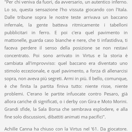
"Per chi veniva da fuori, da avversario, un autentico inferno.
Lo so, questa sensazione l'ho vissuta giocando con l'Itala.
Dalle tribune sopra le nostre teste arrivava un baccano
infernale, la gente batteva ritmicamente i tabelloni
pubblicitari in ferro. E poi c'era quel pavimento in
mattonelle, guarda caso bianche e nere, che ti infastidiva, ti
faceva perdere il senso della posizione se non restavi
concentrato. Poi sono arrivato in Virtus e la storia è
cambiata all'improvviso: quel baccano era diventato uno
stimolo eccezionale, e quel pavimento, a forza di allenarcisi
sopra, non aveva più segreti. Armi in più. Il bello, comunque,
è che finita la partita finiva tutto: niente risse, niente
problemi. C'erano le partite infuocate contro Pesaro, già
allora cariche di significati, o i derby con Gira e Moto Morini.
Grandi sfide, la Sala Borsa che sembrava esplodere, e alla
fine solo discussioni, dibattiti animati ma pacifici".
Achille Canna ha chiuso con la Virtus nel '61. Da giocatore.