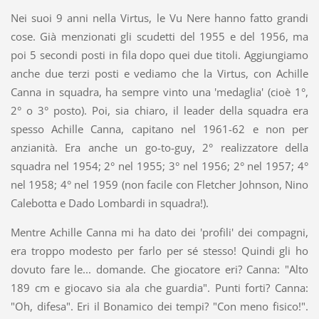
Nei suoi 9 anni nella Virtus, le Vu Nere hanno fatto grandi
cose. Già menzionati gli scudetti del 1955 e del 1956, ma
poi 5 secondi posti in fila dopo quei due titoli. Aggiungiamo
anche due terzi posti e vediamo che la Virtus, con Achille
Canna in squadra, ha sempre vinto una 'medaglia' (cioè 1°,
2° o 3° posto). Poi, sia chiaro, il leader della squadra era
spesso Achille Canna, capitano nel 1961-62 e non per
anzianità. Era anche un go-to-guy, 2° realizzatore della
squadra nel 1954; 2° nel 1955; 3° nel 1956; 2° nel 1957; 4°
nel 1958; 4° nel 1959 (non facile con Fletcher Johnson, Nino
Calebotta e Dado Lombardi in squadra!).
Mentre Achille Canna mi ha dato dei 'profili' dei compagni,
era troppo modesto per farlo per sé stesso! Quindi gli ho
dovuto fare le... domande. Che giocatore eri? Canna: "Alto
189 cm e giocavo sia ala che guardia". Punti forti? Canna:
"Oh, difesa". Eri il Bonamico dei tempi? "Con meno fisico!".