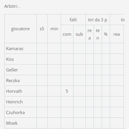
Arbitri: .
falli
tiri da 3 p
tiri
giocatore
s5
min
re
te
com
sub
%
rea
a
n
Kamaras
Kiss
Geller
Recska
Horvath
5
Heinrich
Czuhorka
Misek