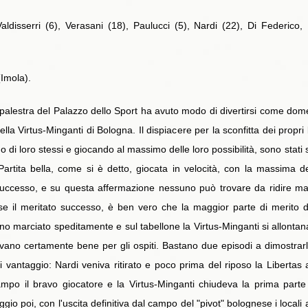
ldisserri (6), Verasani (18), Paulucci (5), Nardi (22), Di Federico, 
(Imola).
 palestra del Palazzo dello Sport ha avuto modo di divertirsi come dome
della Virtus-Minganti di Bologna. Il dispiacere per la sconfitta dei propr
lio di loro stessi e giocando al massimo delle loro possibilità, sono stat
artita bella, come si è detto, giocata in velocità, con la massima d
 successo, e su questa affermazione nessuno può trovare da ridire ma 
ese il meritato successo, è ben vero che la maggior parte di merito dev
anno marciato speditamente e sul tabellone la Virtus-Minganti si allonta
vano certamente bene per gli ospiti. Bastano due episodi a dimostrarl
i vantaggio: Nardi veniva ritirato e poco prima del riposo la Libertas 
ampo il bravo giocatore e la Virtus-Minganti chiudeva la prima parte 
o poi, con l'uscita definitiva dal campo del "pivot" bolognese i locali