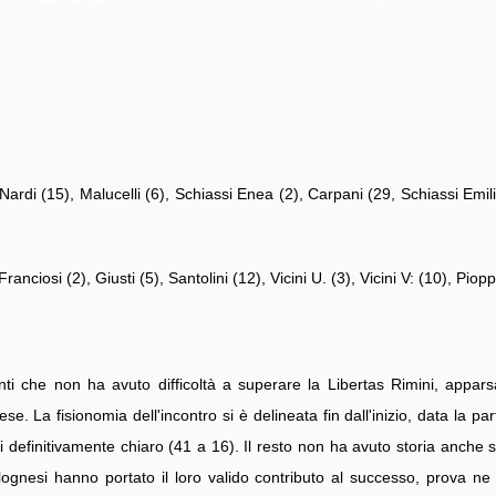
ardi (15), Malucelli (6), Schiassi Enea (2), Carpani (29, Schiassi Emilio
ranciosi (2), Giusti (5), Santolini (12), Vicini U. (3), Vicini V: (10), Pioppi
nti che non ha avuto difficoltà a superare la Libertas Rimini, appars
. La fisionomia dell'incontro si è delineata fin dall'inizio, data la pa
definitivamente chiaro (41 a 16). Il resto non ha avuto storia anche se 
olognesi hanno portato il loro valido contributo al successo, prova ne