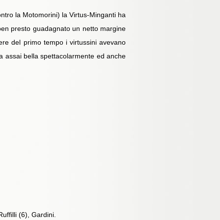
ontro la Motomorini) la Virtus-Minganti ha
nno ben presto guadagnato un netto margine
dere del primo tempo i virtussini avevano
ata assai bella spettacolarmente ed anche
ffilli (6), Gardini.