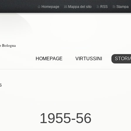
Homepage
Mappa del sito
RSS
Stampa
ro Bologna
HOMEPAGE
VIRTUSSINI
STORI
6
1955-56