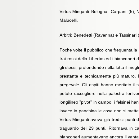
Virtus-Minganti Bologna: Carpani (5), Va
Malucelli.
Arbitri: Benedetti (Ravenna) e Tassinari 
Poche volte il pubblico che frequenta la
trai rossi della Libertas ed i bianconeri 
gli stessi, profondendo nella lotta il meg
prestante e tecnicamente più maturo. P
pregevole. Gli ospiti hanno meritato il
potuto raccogliere nella palestra forliv
longilineo "pivot" in campo, i felsinei h
invece in panchina le cose non si mette
Virtus-Minganti aveva già tredici punti d
traguardo dei 29 punti. Ritornava in c
bianconeri aumentavano ancora il vantaggi