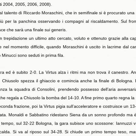
tati 2004, 2005, 2006, 2008).
 talento di Riccardo Moraschini, che in semifinale si è procurato una mi
iù per la panchina osservando i compagni al riscaldamento. Sul fro
ce che sarà una finale sui generis.
n trepidazione un ultimo atto cercato, voluto e ottenuto grazie alla 
 nel momento difficile, quando Moraschini è uscito in lacrime dal ca
Minucci sono seduti in prima fila.
a ed è subito 2-0. La Virtus alza i ritmi ma non trova il canestro. An
Chiusolo spezza il ghiaccio e comincia anche la finale di Bologna. I 
tanza la squadra di Consolini, prendendo possesso dell’aria avversa
 che regala a Chiusolo la bomba del 14-10. A fine primo quarto regna la 
onda frazione, poi la Virtus pigia sull’acceleratore e costruisce un 13
ata. Monaldi e Sabbatino ridestano Siena da un sonno profondo ma è
o tempo, sul 32-22 Bologna, la gara subisce uno scossone: Iannuzzi vi
riscalda. Si va al riposo sul 34-28. Si chiude un primo tempo teso, m