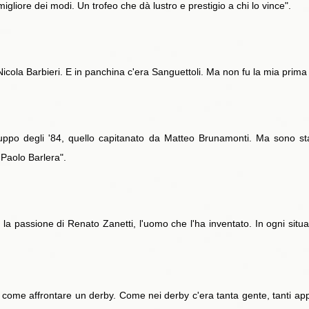
igliore dei modi. Un trofeo che dà lustro e prestigio a chi lo vince".
a Nicola Barbieri. E in panchina c'era Sanguettoli. Ma non fu la mia prim
ruppo degli '84, quello capitanato da Matteo Brunamonti. Ma sono s
i Paolo Barlera".
a passione di Renato Zanetti, l'uomo che l'ha inventato. In ogni situ
 come affrontare un derby. Come nei derby c'era tanta gente, tanti appas