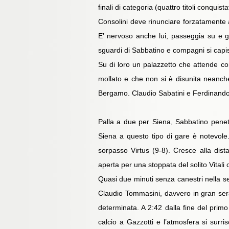
finali di categoria (quattro titoli conquis
Consolini deve rinunciare forzatamente al
E’ nervoso anche lui, passeggia su e g
sguardi di Sabbatino e compagni si capis
Su di loro un palazzetto che attende co
mollato e che non si è disunita neanche
Bergamo. Claudio Sabatini e Ferdinando 
Palla a due per Siena, Sabbatino penetr
Siena a questo tipo di gare è notevole. 
sorpasso Virtus (9-8). Cresce alla dis
aperta per una stoppata del solito Vitali
Quasi due minuti senza canestri nella sec
Claudio Tommasini, davvero in gran ser
determinata. A 2:42 dalla fine del prim
calcio a Gazzotti e l’atmosfera si sur