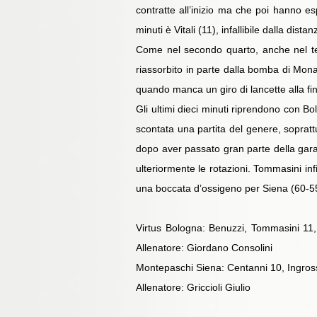
contratte all’inizio ma che poi hanno es
minuti è Vitali (11), infallibile dalla dista
Come nel secondo quarto, anche nel ter
riassorbito in parte dalla bomba di Monal
quando manca un giro di lancette alla fin
Gli ultimi dieci minuti riprendono con B
scontata una partita del genere, sopratt
dopo aver passato gran parte della gara 
ulteriormente le rotazioni. Tommasini inf
una boccata d’ossigeno per Siena (60-55)
Virtus Bologna: Benuzzi, Tommasini 11, B
Allenatore: Giordano Consolini
Montepaschi Siena: Centanni 10, Ingross
Allenatore: Griccioli Giulio