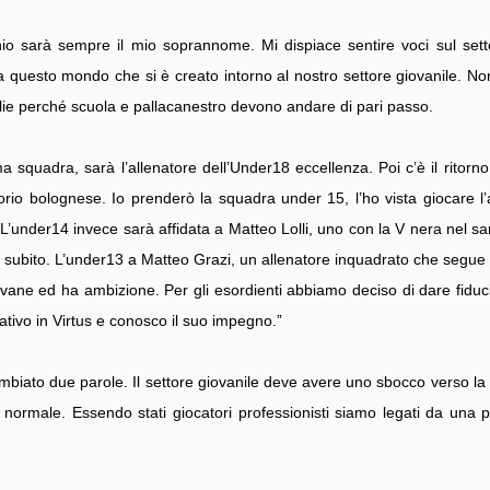
hio sarà sempre il mio soprannome. Mi dispiace sentire voci sul setto
via questo mondo che si è creato intorno al nostro settore giovanile.
lie perché scuola e pallacanestro devono andare di pari passo.
a squadra, sarà l’allenatore dell’Under18 eccellenza. Poi c’è il ritorn
itorio bolognese. Io prenderò la squadra under 15, l’ho vista giocare
 L’under14 invece sarà affidata a Matteo Lolli, uno con la V nera nel sa
o subito. L’under13 a Matteo Grazi, un allenatore inquadrato che segue c
giovane ed ha ambizione. Per gli esordienti abbiamo deciso di dare fid
ativo in Virtus e conosco il suo impegno.”
biato due parole. Il settore giovanile deve avere uno sbocco verso la
è normale. Essendo stati giocatori professionisti siamo legati da u