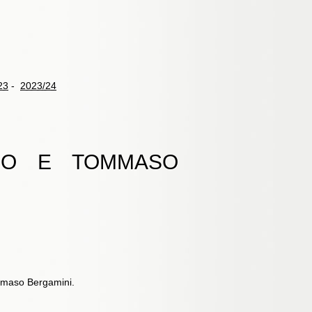
23
-
2023/24
BIO E TOMMASO
ommaso Bergamini.