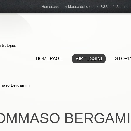
Homepage
Mappa del sito
RSS
Stampa
ro Bologna
HOMEPAGE
VIRTUSSINI
STORI
maso Bergamini
OMMASO BERGAMI