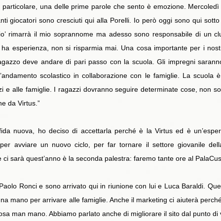
particolare, una delle prime parole che sento è emozione. Mercoledì 
i giocatori sono cresciuti qui alla Porelli. Io però oggi sono qui sotto
io’ rimarrà il mio soprannome ma adesso sono responsabile di un cl
esperienza, non si risparmia mai. Una cosa importante per i nostri r
ragazzo deve andare di pari passo con la scuola. Gli impregni saranno
 l’andamento scolastico in collaborazione con le famiglie. La scuola 
 e alle famiglie. I ragazzi dovranno seguire determinate cose, non sol
e da Virtus.”
a nuova, ho deciso di accettarla perché è la Virtus ed è un’esperi
er avviare un nuovo ciclo, per far tornare il settore giovanile dell
i sarà quest’anno è la seconda palestra: faremo tante ore al PalaCus
aolo Ronci e sono arrivato qui in riunione con lui e Luca Baraldi. Que
no una mano per arrivare alle famiglie. Anche il marketing ci aiuterà perc
a man mano. Abbiamo parlato anche di migliorare il sito dal punto di vi