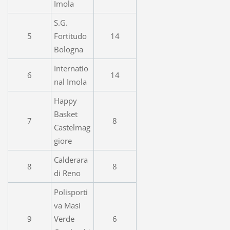
Imola
S.G.
5
Fortitudo
14
Bologna
Internatio
6
14
nal Imola
Happy
Basket
7
8
Castelmag
giore
Calderara
8
8
di Reno
Polisporti
va Masi
9
Verde
6