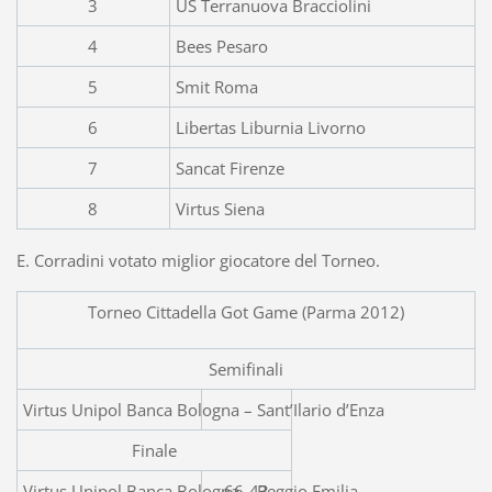
3
US Terranuova Bracciolini
4
Bees Pesaro
5
Smit Roma
6
Libertas Liburnia Livorno
7
Sancat Firenze
8
Virtus Siena
E. Corradini votato miglior giocatore del Torneo.
Torneo Cittadella Got Game (Parma 2012)
Semifinali
Virtus Unipol Banca Bologna – 
Finale
Virtus Unipol Banca Bologna – Reggio Emilia
66-43