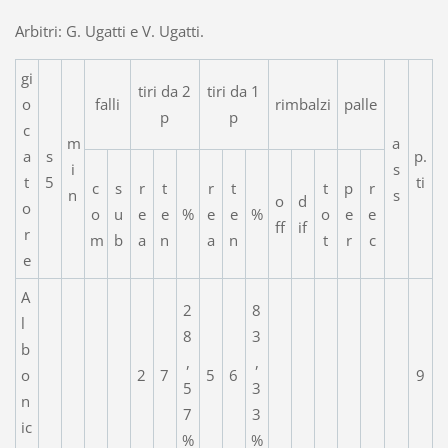
Arbitri: G. Ugatti e V. Ugatti.
gi
tiri da 2
tiri da 1
o
falli
rimbalzi
palle
p
p
c
m
a
a
s
p.
i
s
t
5
ti
c
s
r
t
r
t
t
p
r
n
s
o
d
o
o
u
e
e
%
e
e
%
o
e
e
ff
if
r
m
b
a
n
a
n
t
r
c
e
A
2
8
l
8
3
b
,
,
o
2
7
5
6
9
5
3
n
7
3
ic
%
%