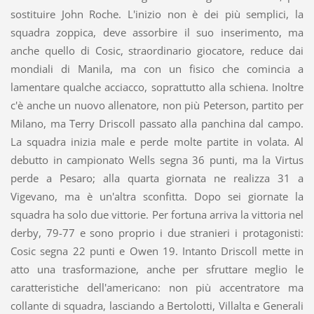
sostituire John Roche. L'inizio non è dei più semplici, la
squadra zoppica, deve assorbire il suo inserimento, ma
anche quello di Cosic, straordinario giocatore, reduce dai
mondiali di Manila, ma con un fisico che comincia a
lamentare qualche acciacco, soprattutto alla schiena. Inoltre
c'è anche un nuovo allenatore, non più Peterson, partito per
Milano, ma Terry Driscoll passato alla panchina dal campo.
La squadra inizia male e perde molte partite in volata. Al
debutto in campionato Wells segna 36 punti, ma la Virtus
perde a Pesaro; alla quarta giornata ne realizza 31 a
Vigevano, ma è un'altra sconfitta. Dopo sei giornate la
squadra ha solo due vittorie. Per fortuna arriva la vittoria nel
derby, 79-77 e sono proprio i due stranieri i protagonisti:
Cosic segna 22 punti e Owen 19. Intanto Driscoll mette in
atto una trasformazione, anche per sfruttare meglio le
caratteristiche dell'americano: non più accentratore ma
collante di squadra, lasciando a Bertolotti, Villalta e Generali