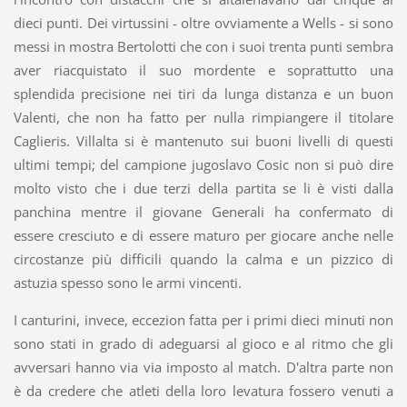
dieci punti. Dei virtussini - oltre ovviamente a Wells - si sono
messi in mostra Bertolotti che con i suoi trenta punti sembra
aver riacquistato il suo mordente e soprattutto una
splendida precisione nei tiri da lunga distanza e un buon
Valenti, che non ha fatto per nulla rimpiangere il titolare
Caglieris. Villalta si è mantenuto sui buoni livelli di questi
ultimi tempi; del campione jugoslavo Cosic non si può dire
molto visto che i due terzi della partita se li è visti dalla
panchina mentre il giovane Generali ha confermato di
essere cresciuto e di essere maturo per giocare anche nelle
circostanze più difficili quando la calma e un pizzico di
astuzia spesso sono le armi vincenti.
I canturini, invece, eccezion fatta per i primi dieci minuti non
sono stati in grado di adeguarsi al gioco e al ritmo che gli
avversari hanno via via imposto al match. D'altra parte non
è da credere che atleti della loro levatura fossero venuti a