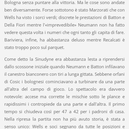
Bologna senza puntare alla vittoria. Ma le cose sono andate
ben diversamente. Forse sottotono è stato Marzorati che con
Wells ha visto i sorci verdi; discrete le prestazioni di Batton e
Della Fiori mentre l'«imprevedibile» Neumann non ha fatto
vedere questa volta i numeri che ogni tanto gli capita di fare.
Bariviera, infine, ha abbastanza deluso mentre Recalcati è
stato troppo poco sul parquet.
Come detto la Sinudyne era abbastanza lesta a riprendersi
dallo scossone iniziale quando Neumann e Batton infilavano
il canestro bianconero con tiri a lunga gittata. Sebbene orfani
di Cosic i bolognesi cominciavano a turbinare da una parte
all'altra del campo di gioco. Lo spettacolo era davvero
notevole: accese ma corrette le mischie sotto le plance e
rapidissimi i contropiede da una parte e dall'altra. Il primo
tempo si chiudeva così per 47 a 42 per i padroni di casa.
Nella ripresa la partita non ha più avuto storia, è stata a
senso unico: Wells e soci segnano da tutte le posizioni e