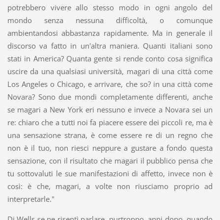
potrebbero vivere allo stesso modo in ogni angolo del
mondo senza nessuna difficoltà, o comunque
ambientandosi abbastanza rapidamente. Ma in generale il
discorso va fatto in un'altra maniera. Quanti italiani sono
stati in America? Quanta gente si rende conto cosa significa
uscire da una qualsiasi università, magari di una città come
Los Angeles o Chicago, e arrivare, che so? in una città come
Novara? Sono due mondi completamente differenti, anche
se magari a New York eri nessuno e invece a Novara sei un
re: chiaro che a tutti noi fa piacere essere dei piccoli re, ma è
una sensazione strana, è come essere re di un regno che
non è il tuo, non riesci neppure a gustare a fondo questa
sensazione, con il risultato che magari il pubblico pensa che
tu sottovaluti le sue manifestazioni di affetto, invece non è
così: è che, magari, a volte non riusciamo proprio ad
interpretarle."
Di Wells se ne risentì parlare, purtroppo, anni dopo, quando