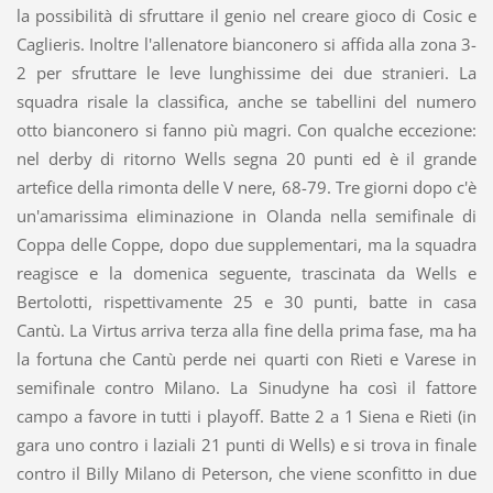
la possibilità di sfruttare il genio nel creare gioco di Cosic e
Caglieris. Inoltre l'allenatore bianconero si affida alla zona 3-
2 per sfruttare le leve lunghissime dei due stranieri. La
squadra risale la classifica, anche se tabellini del numero
otto bianconero si fanno più magri. Con qualche eccezione:
nel derby di ritorno Wells segna 20 punti ed è il grande
artefice della rimonta delle V nere, 68-79. Tre giorni dopo c'è
un'amarissima eliminazione in Olanda nella semifinale di
Coppa delle Coppe, dopo due supplementari, ma la squadra
reagisce e la domenica seguente, trascinata da Wells e
Bertolotti, rispettivamente 25 e 30 punti, batte in casa
Cantù. La Virtus arriva terza alla fine della prima fase, ma ha
la fortuna che Cantù perde nei quarti con Rieti e Varese in
semifinale contro Milano. La Sinudyne ha così il fattore
campo a favore in tutti i playoff. Batte 2 a 1 Siena e Rieti (in
gara uno contro i laziali 21 punti di Wells) e si trova in finale
contro il Billy Milano di Peterson, che viene sconfitto in due