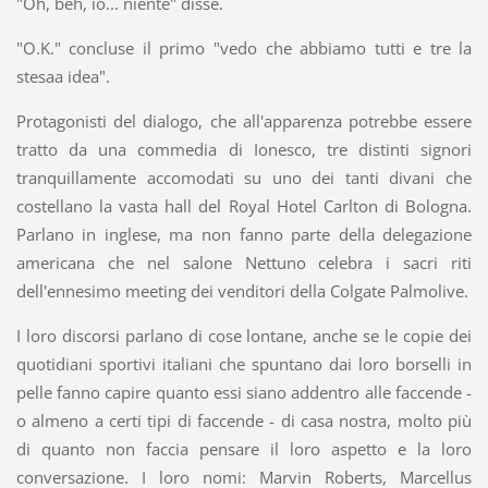
"Oh, beh, io... niente" disse.
"O.K." concluse il primo "vedo che abbiamo tutti e tre la
stesaa idea".
Protagonisti del dialogo, che all'apparenza potrebbe essere
tratto da una commedia di Ionesco, tre distinti signori
tranquillamente accomodati su uno dei tanti divani che
costellano la vasta hall del Royal Hotel Carlton di Bologna.
Parlano in inglese, ma non fanno parte della delegazione
americana che nel salone Nettuno celebra i sacri riti
dell'ennesimo meeting dei venditori della Colgate Palmolive.
I loro discorsi parlano di cose lontane, anche se le copie dei
quotidiani sportivi italiani che spuntano dai loro borselli in
pelle fanno capire quanto essi siano addentro alle faccende -
o almeno a certi tipi di faccende - di casa nostra, molto più
di quanto non faccia pensare il loro aspetto e la loro
conversazione. I loro nomi: Marvin Roberts, Marcellus