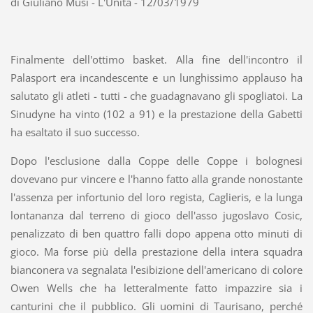
di Giuliano Musi - L'Unità - 12/03/1979
Finalmente dell'ottimo basket. Alla fine dell'incontro il
Palasport era incandescente e un lunghissimo applauso ha
salutato gli atleti - tutti - che guadagnavano gli spogliatoi. La
Sinudyne ha vinto (102 a 91) e la prestazione della Gabetti
ha esaltato il suo successo.
Dopo l'esclusione dalla Coppe delle Coppe i bolognesi
dovevano pur vincere e l'hanno fatto alla grande nonostante
l'assenza per infortunio del loro regista, Caglieris, e la lunga
lontananza dal terreno di gioco dell'asso jugoslavo Cosic,
penalizzato di ben quattro falli dopo appena otto minuti di
gioco. Ma forse più della prestazione della intera squadra
bianconera va segnalata l'esibizione dell'americano di colore
Owen Wells che ha letteralmente fatto impazzire sia i
canturini che il pubblico. Gli uomini di Taurisano, perché