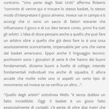
contrario. "Uno parte dagli Stati Uniti" afferma Roberts
"convinto di venire qui e trovare lo stesso basket, lo stesso
modo d'interpretare il gioco almeno. Invece vai in campo e ti
accorgi che ci sono un sacco di fattori estranei che
influenzano il gioco e di cui devi tenere conto, primi fra tutti
gli arbitri. L'idea di dove pensare anche a quello che può fare
un arbitro oltre a quello che già devo fare io è una cosa
assolutamente sconcertante, impensabile per uno che viene
dal basket americano. Eppoi anche il linguaggio tecnico:
pochissimi sono i giocatori di serie A che hanno dei buoni
fondamentali, diciamo buoni a livello di college; intendo
fondamentali individuali ma anche di squadra. E allora
accade che molte volte uno si aspetti un certo tipo di
movimento ed invece se ne verifica un altro...":
"Quello degli arbitri" sottolinea Wells "è senza dubbio un
fatto incredibile. Oggi il basket è un gioco fatto
essenzialmente di contatti: c'è gente di oltre due metri che