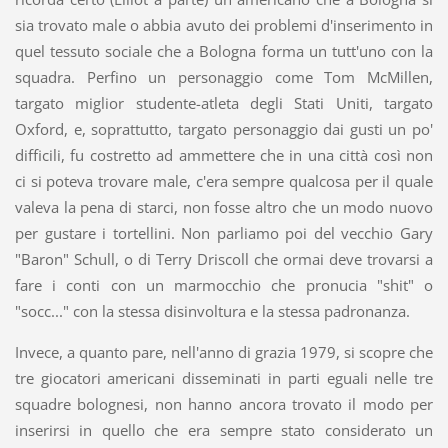
sia trovato male o abbia avuto dei problemi d'inserimento in
quel tessuto sociale che a Bologna forma un tutt'uno con la
squadra. Perfino un personaggio come Tom McMillen,
targato miglior studente-atleta degli Stati Uniti, targato
Oxford, e, soprattutto, targato personaggio dai gusti un po'
difficili, fu costretto ad ammettere che in una città così non
ci si poteva trovare male, c'era sempre qualcosa per il quale
valeva la pena di starci, non fosse altro che un modo nuovo
per gustare i tortellini. Non parliamo poi del vecchio Gary
"Baron" Schull, o di Terry Driscoll che ormai deve trovarsi a
fare i conti con un marmocchio che pronucia "shit" o
"socc..." con la stessa disinvoltura e la stessa padronanza.
Invece, a quanto pare, nell'anno di grazia 1979, si scopre che
tre giocatori americani disseminati in parti eguali nelle tre
squadre bolognesi, non hanno ancora trovato il modo per
inserirsi in quello che era sempre stato considerato un