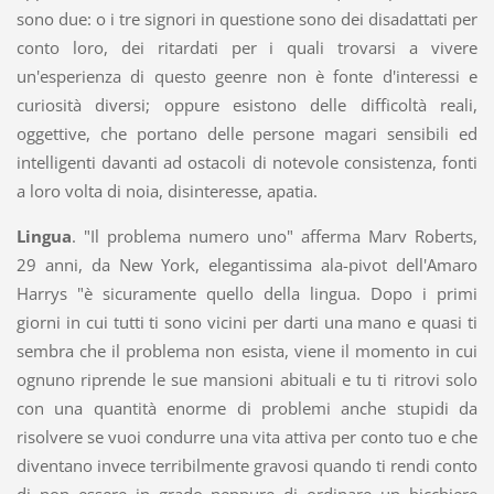
sono due: o i tre signori in questione sono dei disadattati per
conto loro, dei ritardati per i quali trovarsi a vivere
un'esperienza di questo geenre non è fonte d'interessi e
curiosità diversi; oppure esistono delle difficoltà reali,
oggettive, che portano delle persone magari sensibili ed
intelligenti davanti ad ostacoli di notevole consistenza, fonti
a loro volta di noia, disinteresse, apatia.
Lingua
. "Il problema numero uno" afferma Marv Roberts,
29 anni, da New York, elegantissima ala-pivot dell'Amaro
Harrys "è sicuramente quello della lingua. Dopo i primi
giorni in cui tutti ti sono vicini per darti una mano e quasi ti
sembra che il problema non esista, viene il momento in cui
ognuno riprende le sue mansioni abituali e tu ti ritrovi solo
con una quantità enorme di problemi anche stupidi da
risolvere se vuoi condurre una vita attiva per conto tuo e che
diventano invece terribilmente gravosi quando ti rendi conto
di non essere in grado neppure di ordinare un bicchiere