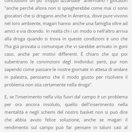
conclusioni un po' troppo azzardate" affermano i giocatori
"anche perché allora non si spiegherebbe come mai ci sono
giocatori che si drogano anche in America, dove pure vivono
nel loro ambiente, magari hanno anche una famiglia oltre ad
amici e via dicendo. In realtà chi i un modo o nell'altro arriva
alla droga quando si trova in queste condizioni è uno che
l'ha già provata o comunque che vi sarebbe arrivato in goni
caso, anche per motivi differenti. È chiaro che qui poi
subentrano le convinzioni degl iindividui: però, pur non
sapendo come passare le nostre giornate in attesa di andare
in palestra, pensiamo che il modo giusto per risolvere il
problema non stia certamente nella droga".
E, se l'inserimento nella vita fuori dal campo è un problema
per ora ancora insoluto, quello dell'inserimento nella
mentalità e negli schemi del nostro basket non si può dire
che abbia avuto felice soluzione, anche se magari il
rendimento sul campo può far pensare in taluni casi al