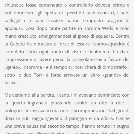
chiunque fosse comandato a controllarlo doveva prima o
poi rinunciare, gli spettatori perché i suoi canestri, i suoi
palleggi e i suoi «assist» hanno strappato uragani di
applausi. Così dopo tante partite in sordina Wells è man
mano cresciuto amalgamandosi al gioco di squadra. Contro
la Gabetti ha dimostrato forse di essere l'uomo-squadra: è
completo sotto ogni punto di vista e finalmente ha dato
l'impressione di avere perso la «sregolatezza» a favore del
«genio». Insomma - e il tempo si incaricherà di dimostrarlo -
sotto le due Torri è forse arrivato un altro «grande» del
basket.
Ma veniamo alla partita. I canturini avevano cominciato con
la quarta ingranata piazzando subito un otto a due. I
bolognesi incassavano ma non si scomponevano. Nel giro di
dieci minuti raggiungevano il pareggio e da allora, tranne
una breve pausa nel secondo tempo, hanno tenuto in pugno
l'incontro con distacchi che si altalenavano dai cinque ai