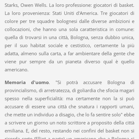
Starks, Owen Wells. La loro professione: giocatori di basket.
La loro provenienza: Stati Uniti d'America. Tre giocatori di
colore per tre squadre bolognesi dalle diverse ambizioni e
collocazioni, che hanno una sola caratteristica in comune:
quella di trovarsi in una città, Bologna, senza dubbio unica,
per il suo habitat sociale e cestistico, certamente la più
adatta, almeno sulla carta, a far ambientare della gente che
viene pur sempre da un pianeta diverso qual è quello
americano.
Memoria d'uomo
. "Si potrà accusare Bologna di
provincialismo, di arretratezza, di goliardia che sfocia magari
spesso nella superficialità: ma certamente non la si può
accusare di essere una città che snatura i rapporti umani,
che mette un individuo a disagio, che lo fa sentire solo" ebbe
a scrivere un giorno un noto scrittore a proposito della città
emiliana. E, del resto, restando nei confini del basket non si
ricorda certo (Elliot a parte) un americano che a Bologna si