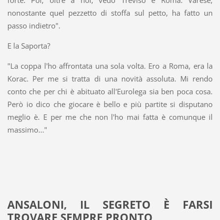
forte. Poi, oltre a noi, vedo Treviso e Roma. Varese,
nonostante quel pezzetto di stoffa sul petto, ha fatto un
passo indietro".
E la Saporta?
"La coppa l'ho affrontata una sola volta. Ero a Roma, era la
Korac. Per me si tratta di una novità assoluta. Mi rendo
conto che per chi è abituato all'Eurolega sia ben poca cosa.
Però io dico che giocare è bello e più partite si disputano
meglio è. E per me che non l'ho mai fatta è comunque il
massimo..."
ANSALONI, IL SEGRETO È FARSI
TROVARE SEMPRE PRONTO