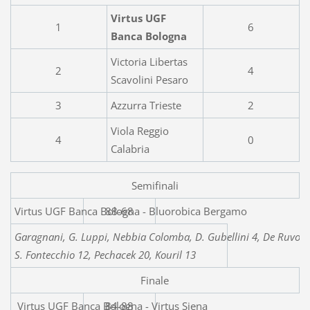
Virtus UGF
1
6
Banca Bologna
Victoria Libertas
2
4
Scavolini Pesaro
3
Azzurra Trieste
2
Viola Reggio
4
0
Calabria
Semifinali
Virtus UGF Banca Bologna - 
88-68
Garagnani, G. Luppi, Nebbia Colomba, D. Gubellini 4, De Ruvo 4, F
S. Fontecchio 12, Pechacek 20, Kouril 13
Finale
Virtus UGF Banca Bolo
84-88