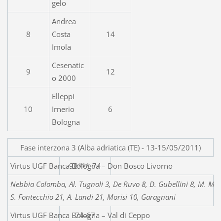
gelo
Andrea
8
Costa
14
Imola
Cesenatic
9
12
o 2000
Elleppi
10
Irnerio
6
Bologna
Fase interzona 3 (Alba adriatica (TE) - 13-15/05/2011)
Virtus UGF Banca Bologna – 
98***-74
Nebbia Colomba, Al. Tugnoli 3, De Ruvo 8, D. Gubellini 8, M. Mill
S. Fontecchio 21, A. Landi 21, Morisi 10, Garagnani
Virtus UGF Banca Bologna – Val di Ceppo
74-67