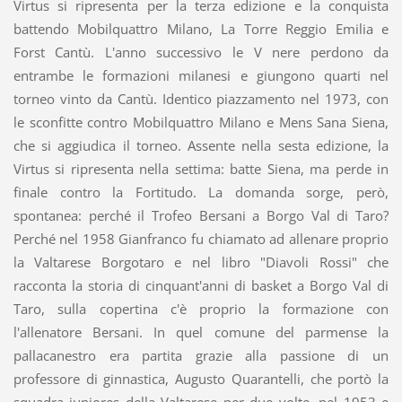
Virtus si ripresenta per la terza edizione e la conquista
battendo Mobilquattro Milano, La Torre Reggio Emilia e
Forst Cantù. L'anno successivo le V nere perdono da
entrambe le formazioni milanesi e giungono quarti nel
torneo vinto da Cantù. Identico piazzamento nel 1973, con
le sconfitte contro Mobilquattro Milano e Mens Sana Siena,
che si aggiudica il torneo. Assente nella sesta edizione, la
Virtus si ripresenta nella settima: batte Siena, ma perde in
finale contro la Fortitudo. La domanda sorge, però,
spontanea: perché il Trofeo Bersani a Borgo Val di Taro?
Perché nel 1958 Gianfranco fu chiamato ad allenare proprio
la Valtarese Borgotaro e nel libro "Diavoli Rossi" che
racconta la storia di cinquant'anni di basket a Borgo Val di
Taro, sulla copertina c'è proprio la formazione con
l'allenatore Bersani. In quel comune del parmense la
pallacanestro era partita grazie alla passione di un
professore di ginnastica, Augusto Quarantelli, che portò la
squadra juniores della Valtarese per due volte, nel 1953 e