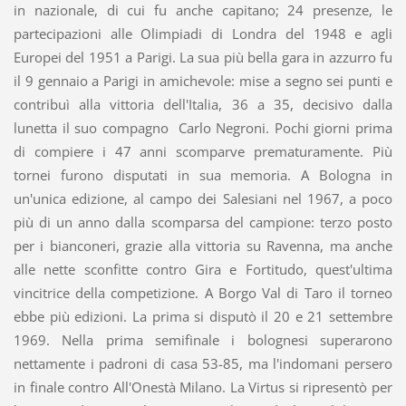
in nazionale, di cui fu anche capitano; 24 presenze, le
partecipazioni alle Olimpiadi di Londra del 1948 e agli
Europei del 1951 a Parigi. La sua più bella gara in azzurro fu
il 9 gennaio a Parigi in amichevole: mise a segno sei punti e
contribuì alla vittoria dell'Italia, 36 a 35, decisivo dalla
lunetta il suo compagno Carlo Negroni. Pochi giorni prima
di compiere i 47 anni scomparve prematuramente. Più
tornei furono disputati in sua memoria. A Bologna in
un'unica edizione, al campo dei Salesiani nel 1967, a poco
più di un anno dalla scomparsa del campione: terzo posto
per i bianconeri, grazie alla vittoria su Ravenna, ma anche
alle nette sconfitte contro Gira e Fortitudo, quest'ultima
vincitrice della competizione. A Borgo Val di Taro il torneo
ebbe più edizioni. La prima si disputò il 20 e 21 settembre
1969. Nella prima semifinale i bolognesi superarono
nettamente i padroni di casa 53-85, ma l'indomani persero
in finale contro All'Onestà Milano. La Virtus si ripresentò per