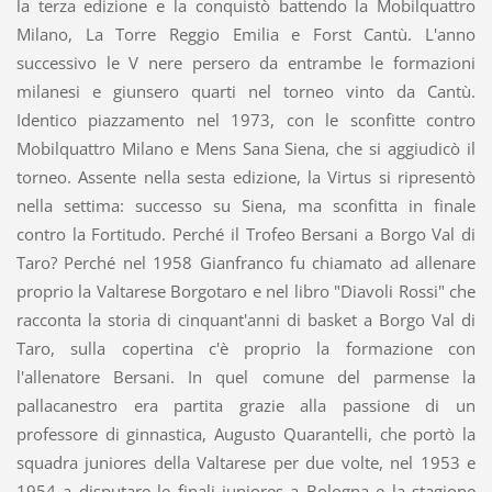
la terza edizione e la conquistò battendo la Mobilquattro
Milano, La Torre Reggio Emilia e Forst Cantù. L'anno
successivo le V nere persero da entrambe le formazioni
milanesi e giunsero quarti nel torneo vinto da Cantù.
Identico piazzamento nel 1973, con le sconfitte contro
Mobilquattro Milano e Mens Sana Siena, che si aggiudicò il
torneo. Assente nella sesta edizione, la Virtus si ripresentò
nella settima: successo su Siena, ma sconfitta in finale
contro la Fortitudo. Perché il Trofeo Bersani a Borgo Val di
Taro? Perché nel 1958 Gianfranco fu chiamato ad allenare
proprio la Valtarese Borgotaro e nel libro "Diavoli Rossi" che
racconta la storia di cinquant'anni di basket a Borgo Val di
Taro, sulla copertina c'è proprio la formazione con
l'allenatore Bersani. In quel comune del parmense la
pallacanestro era partita grazie alla passione di un
professore di ginnastica, Augusto Quarantelli, che portò la
squadra juniores della Valtarese per due volte, nel 1953 e
1954 a disputare le finali juniores a Bologna e la stagione