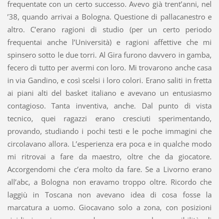
frequentate con un certo successo. Avevo già trent’anni, nel
’38, quando arrivai a Bologna. Questione di pallacanestro e
altro. C’erano ragioni di studio (per un certo periodo
frequentai anche l’Università) e ragioni affettive che mi
spinsero sotto le due torri. Al Gira furono davvero in gamba,
fecero di tutto per avermi con loro. Mi trovarono anche casa
in via Gandino, e così scelsi i loro colori. Erano saliti in fretta
ai piani alti del basket italiano e avevano un entusiasmo
contagioso. Tanta inventiva, anche. Dal punto di vista
tecnico, quei ragazzi erano cresciuti sperimentando,
provando, studiando i pochi testi e le poche immagini che
circolavano allora. L’esperienza era poca e in qualche modo
mi ritrovai a fare da maestro, oltre che da giocatore.
Accorgendomi che c’era molto da fare. Se a Livorno erano
all’abc, a Bologna non eravamo troppo oltre. Ricordo che
laggiù in Toscana non avevano idea di cosa fosse la
marcatura a uomo. Giocavano solo a zona, con posizioni