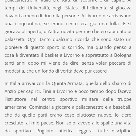
tempi dell’Università, negli States, difficilmente si giocava
davanti a meno di duemila persone. A Livorno ne arrivavano
una cinquantina, se erano cento era già una folla. E si
giocava all’aperto, un’altra novità per me che ero abituato ai
palazzetti. Ogni tanto qualcuno ricorda che sono stato un
pioniere di questo sport: io sorrido, ma quando penso a
cosa è diventato il basket a Livorno e soprattutto a Bologna
tanti anni dopo mi viene da dire, senza voler peccare di
modestia, che un fondo di verità deve pur esserci.
In Italia arrivai con la Quinta Armata, quella dello sbarco di
Anzio per capirci. Finii a Livorno e poco tempo dopo facevo
l’istruttore nel centro sportivo militare delle truppe
americane. Cominciai a giocare a pallacanestro e a baseball,
che da quelle parti erano cose piuttosto nuove. Io c’ero
cresciuto, al mio paese. Non solo: avevo alle spalle una vita
da sportivo. Pugilato, atletica leggera, tutte discipline