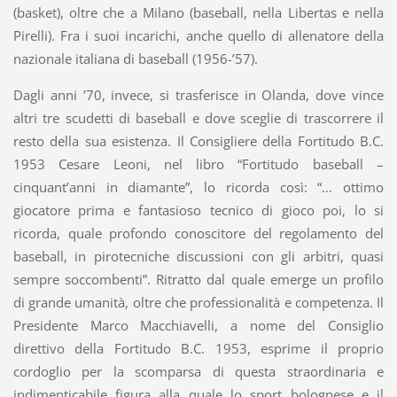
(basket), oltre che a Milano (baseball, nella Libertas e nella
Pirelli). Fra i suoi incarichi, anche quello di allenatore della
nazionale italiana di baseball (1956-’57).
Dagli anni ’70, invece, si trasferisce in Olanda, dove vince
altri tre scudetti di baseball e dove sceglie di trascorrere il
resto della sua esistenza. Il Consigliere della Fortitudo B.C.
1953 Cesare Leoni, nel libro “Fortitudo baseball –
cinquant’anni in diamante”, lo ricorda così: “… ottimo
giocatore prima e fantasioso tecnico di gioco poi, lo si
ricorda, quale profondo conoscitore del regolamento del
baseball, in pirotecniche discussioni con gli arbitri, quasi
sempre soccombenti”. Ritratto dal quale emerge un profilo
di grande umanità, oltre che professionalità e competenza. Il
Presidente Marco Macchiavelli, a nome del Consiglio
direttivo della Fortitudo B.C. 1953, esprime il proprio
cordoglio per la scomparsa di questa straordinaria e
indimenticabile figura alla quale lo sport bolognese e il