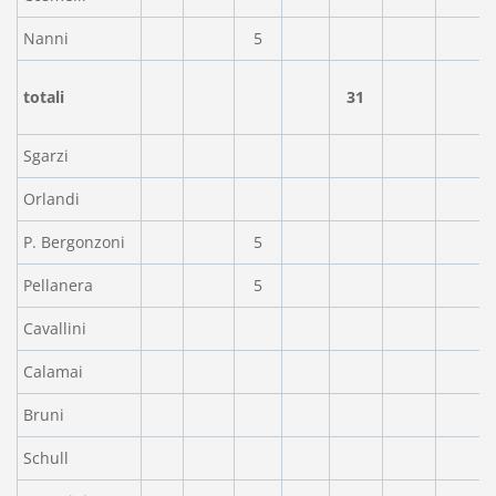
Nanni
5
totali
31
Sgarzi
Orlandi
P. Bergonzoni
5
Pellanera
5
Cavallini
Calamai
Bruni
Schull