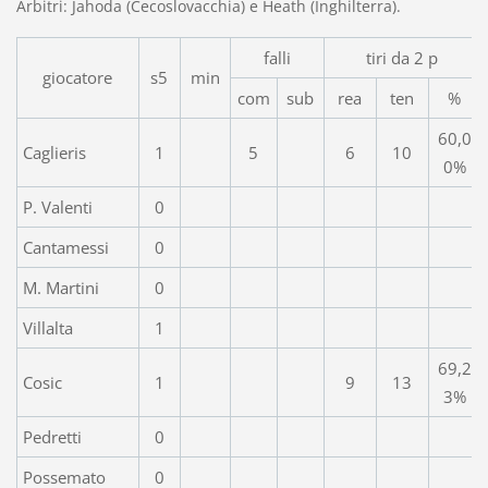
Arbitri: Jahoda (Cecoslovacchia) e Heath (Inghilterra).
falli
tiri da 2 p
giocatore
s5
min
com
sub
rea
ten
%
60,0
Caglieris
1
5
6
10
0%
P. Valenti
0
Cantamessi
0
M. Martini
0
Villalta
1
69,2
Cosic
1
9
13
3%
Pedretti
0
Possemato
0