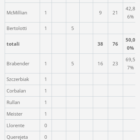
42,8
McMillian
1
9
21
6%
Bertolotti
1
5
50,0
totali
38
76
0%
69,5
Brabender
1
5
16
23
7%
Szczerbiak
1
Corbalan
1
Rullan
1
Meister
1
Llorente
0
Querejeta
0