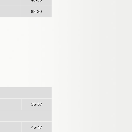
48-33
88-30
logna
35-57
45-47