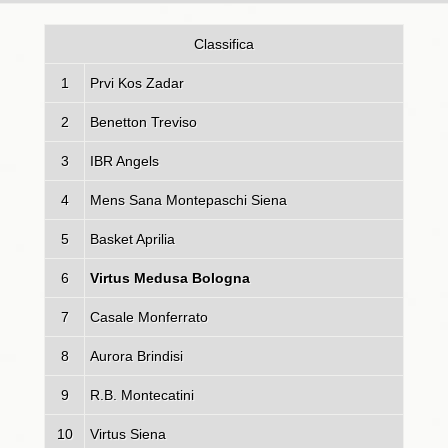
Classifica
1
Prvi Kos Zadar
2
Benetton Treviso
3
IBR Angels
4
Mens Sana Montepaschi Siena
5
Basket Aprilia
6
Virtus Medusa Bologna
7
Casale Monferrato
8
Aurora Brindisi
9
R.B. Montecatini
10
Virtus Siena