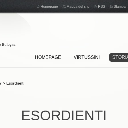
Homepage
Mappa del sito
RSS
Stampa
ro Bologna
HOMEPAGE
VIRTUSSINI
STORI
7
>
Esordienti
ESORDIENTI