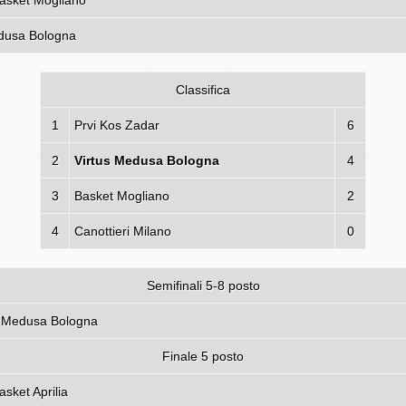
asket Mogliano
edusa Bologna
Classifica
1
Prvi Kos Zadar
6
2
Virtus Medusa Bologna
4
3
Basket Mogliano
2
4
Canottieri Milano
0
Semifinali 5-8 posto
ferrato - Virtus Medusa Bo
Finale 5 posto
sket Aprilia