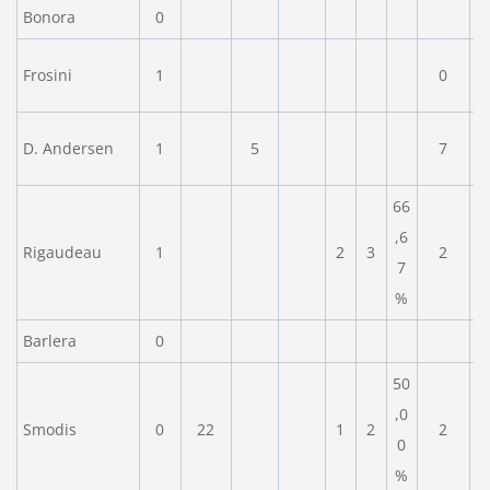
Bonora
0
Frosini
1
0
D. Andersen
1
5
7
66
,6
Rigaudeau
1
2
3
2
7
%
Barlera
0
50
,0
Smodis
0
22
1
2
2
0
%