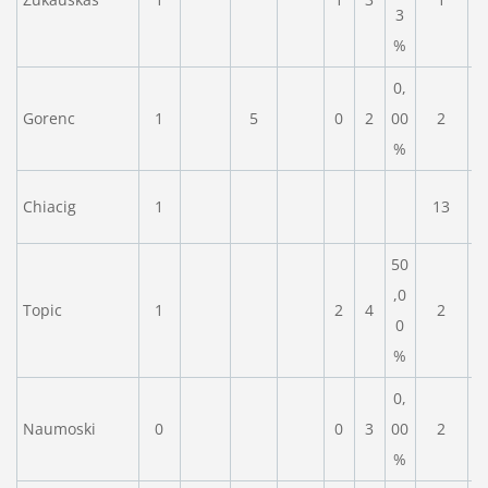
3
%
0,
Gorenc
1
5
0
2
00
2
%
Chiacig
1
13
50
,0
Topic
1
2
4
2
0
%
0,
Naumoski
0
0
3
00
2
%