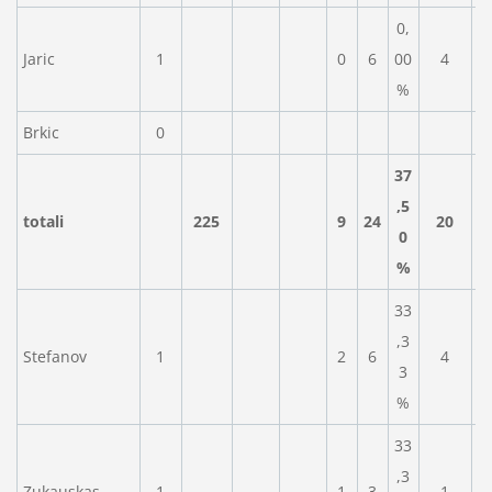
0,
Jaric
1
0
6
00
4
%
Brkic
0
37
,5
totali
225
9
24
20
0
%
33
,3
Stefanov
1
2
6
4
3
%
33
,3
Zukauskas
1
1
3
1