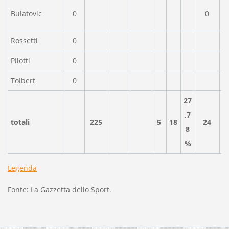
Bulatovic
0
0
Rossetti
0
Pilotti
0
Tolbert
0
27
,7
totali
225
5
18
24
8
%
Legenda
Fonte: La Gazzetta dello Sport.