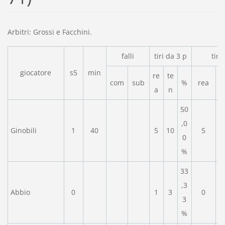
Arbitri: Grossi e Facchini.
falli
tiri da 3 p
tiri
giocatore
s5
min
re
te
com
sub
%
rea
a
n
50
,0
Ginobili
1
40
5
10
5
0
%
33
,3
Abbio
0
1
3
0
3
%