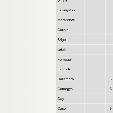
Binelli
Levingston
Morandotti
Carera
Brigo
totali
Fumagalli
Esposito
Dallamora
5
Comegys
5
Gay
Casoli
5