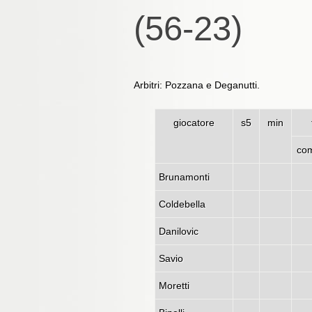
(56-23)
Arbitri: Pozzana e Deganutti.
giocatore
s5
min
co
Brunamonti
Coldebella
Danilovic
Savio
Moretti