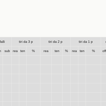
falli
tiri da 3 p
tiri da 2 p
tiri da 1 p
m
sub
rea
ten
%
rea
ten
%
rea
ten
%
of