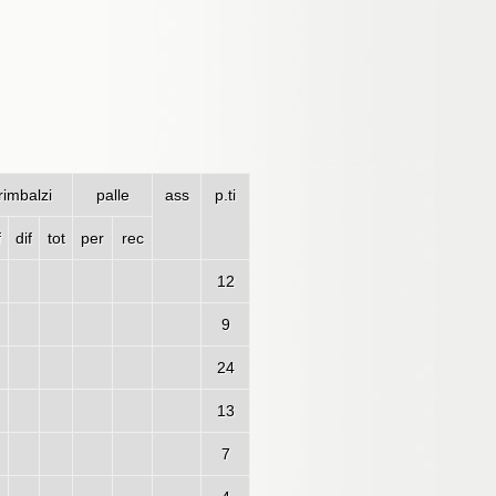
rimbalzi
palle
ass
p.ti
f
dif
tot
per
rec
12
9
24
13
7