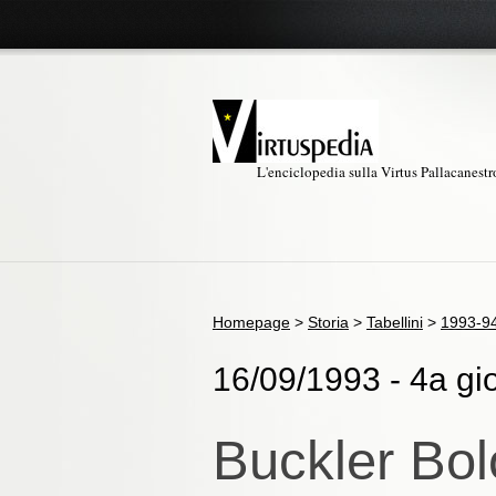
L'enciclopedia sulla Virtus Pallacanest
Homepage
>
Storia
>
Tabellini
>
1993-9
16/09/1993 - 4a gior
Buckler Bol