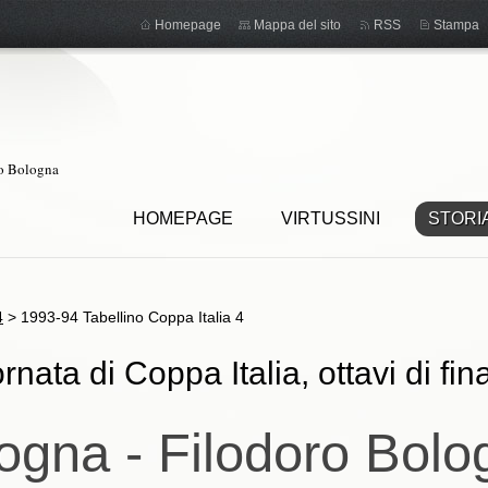
Homepage
Mappa del sito
RSS
Stampa
ro Bologna
HOMEPAGE
VIRTUSSINI
STORI
4
>
1993-94 Tabellino Coppa Italia 4
nata di Coppa Italia, ottavi di fina
ogna - Filodoro Bol