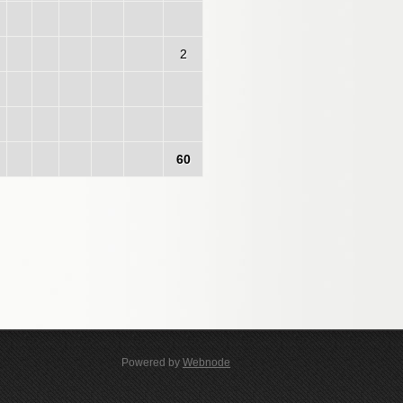
2
60
Powered by
Webnode