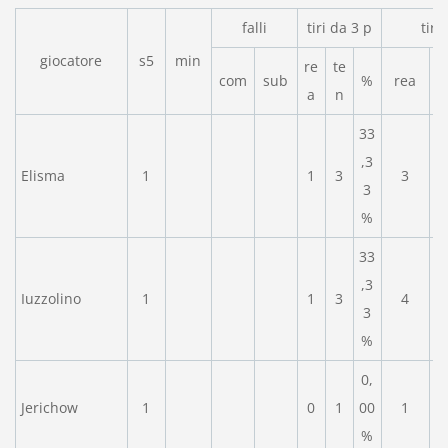
falli
tiri da 3 p
tiri
giocatore
s5
min
re
te
com
sub
%
rea
a
n
33
,3
Elisma
1
1
3
3
3
%
33
,3
Iuzzolino
1
1
3
4
3
%
0,
Jerichow
1
0
1
00
1
%