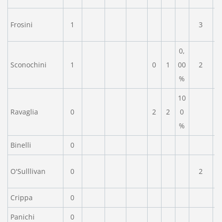
Frosini
1
3
0,
Sconochini
1
0
1
00
2
%
10
Ravaglia
0
2
2
0
%
Binelli
0
O'Sulllivan
0
2
Crippa
0
Panichi
0