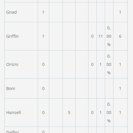
Gnad
1
1
0,
Griffin
1
0
11
00
6
%
0,
Orsini
0
0
1
00
1
%
Boni
0
1
0,
Hansell
0
5
0
1
00
1
%
Dalfini
0