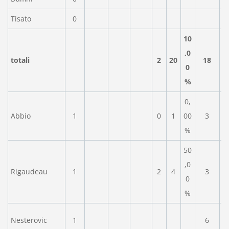
Tisato
0
10
,0
totali
2
20
18
0
%
0,
Abbio
1
0
1
00
3
%
50
,0
Rigaudeau
1
2
4
3
0
%
Nesterovic
1
6