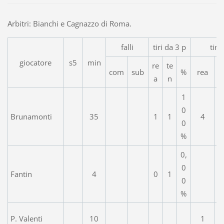
Arbitri: Bianchi e Cagnazzo di Roma.
falli
tiri da 3 p
tiri
giocatore
s5
min
re
te
com
sub
%
rea
a
n
1
0
Brunamonti
35
1
1
4
0
%
0,
0
Fantin
4
0
1
0
%
P. Valenti
10
1