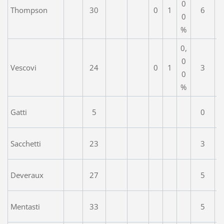
0
Thompson
30
0
1
6
0
%
0,
0
Vescovi
24
0
1
3
0
%
Gatti
5
0
Sacchetti
23
3
Deveraux
27
5
Mentasti
33
5