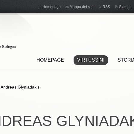
Homepage
Mappa del sito
RSS
Stampa
ro Bologna
HOMEPAGE
VIRTUSSINI
STORI
>
Andreas Glyniadakis
DREAS GLYNIADA