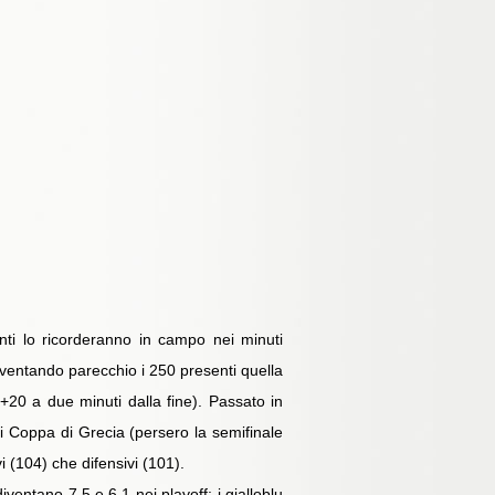
nti lo ricorderanno in campo nei minuti
aventando parecchio i 250 presenti quella
20 a due minuti dalla fine). Passato in
di Coppa di Grecia (persero la semifinale
i (104) che difensivi (101).
iventano 7.5 e 6.1 nei playoff: i gialloblu