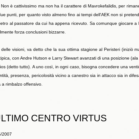
 Non è cattivissimo ma non ha il carattere di Mavrokefalidis, per rim
 due punti, per quanto visto almeno fino ai tempi dell'AEK non si pretend
indietro al passatore da cui ha appena ricevuto. Sa comunque giocare 
ilmente forza conclusioni bizzarre.
elle visioni, va detto che la sua ottima stagione al Peristeri (iniziò 
ica, con Andre Hutson e Larry Stewart avanzati di una posizione (ala pic
 (detto tutto). A uno così, in ogni caso, bisogna concedere una ventina 
à, presenza, pericolosità vicino a canestro sia in attacco sia in difes
 a rimbalzo offensivo.
'ULTIMO CENTRO VIRTUS
5/2007