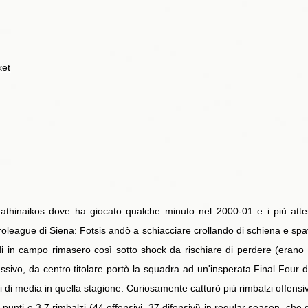
ket
athinaikos dove ha giocato qualche minuto nel 2000-01 e i più atte
oleague di Siena: Fotsis andò a schiacciare crollando di schiena e sp
i in campo rimasero così sotto shock da rischiare di perdere (erano +
cessivo, da centro titolare portò la squadra ad un'insperata Final Four 
i di media in quella stagione. Curiosamente catturò più rimbalzi offensiv
 punti e 3.7 rimbalzi (44 offensivi, 37 difensivi) in regular season, che d