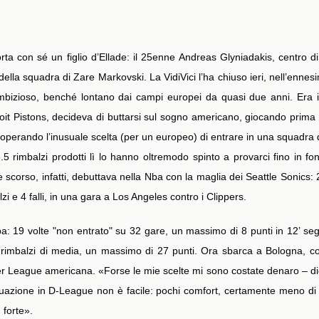
ta con sé un figlio d’Ellade: il 25enne Andreas Glyniadakis, centro d
ella squadra di Zare Markovski. La VidiVici l’ha chiuso ieri, nell’enne
mbizioso, benché lontano dai campi europei da quasi due anni. Era in
troit Pistons, decideva di buttarsi sul sogno americano, giocando prim
e, operando l’inusuale scelta (per un europeo) di entrare in una squadr
5 rimbalzi prodotti lì lo hanno oltremodo spinto a provarci fino in fo
 scorso, infatti, debuttava nella Nba con la maglia dei Seattle Sonics:
lzi e 4 falli, in una gara a Los Angeles contro i Clippers.
: 19 volte "non entrato" su 32 gare, un massimo di 8 punti in 12’ segn
 rimbalzi di media, un massimo di 27 punti. Ora sbarca a Bologna, con
r League americana. «Forse le mie scelte mi sono costate denaro – di
ituazione in D-League non è facile: pochi comfort, certamente meno di
 forte».