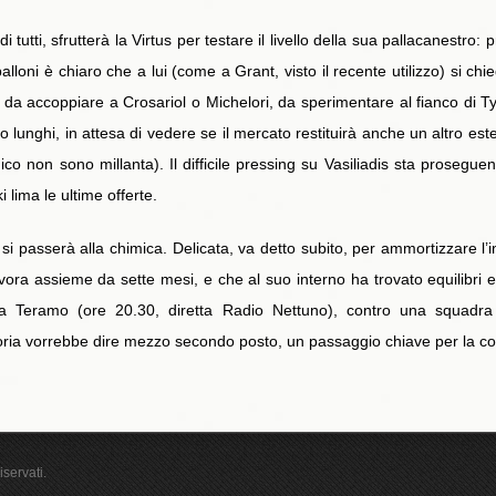
 tutti, sfrutterà la Virtus per testare il livello della sua pallacanestro:
oni è chiaro che a lui (come a Grant, visto il recente utilizzo) si chied
le da accoppiare a Crosariol o Michelori, da sperimentare al fianco di 
o lunghi, in attesa di vedere se il mercato restituirà anche un altro e
ico non sono millanta). Il difficile pressing su Vasiliadis sta prosegue
lima le ultime offerte.
 si passerà alla chimica. Delicata, va detto subito, per ammortizzare l’in
vora assieme da sette mesi, e che al suo interno ha trovato equilibri e m
 a Teramo (ore 20.30, diretta Radio Nettuno), contro una squadra 
toria vorrebbe dire mezzo secondo posto, un passaggio chiave per la co
iservati.