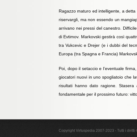
Ragazzo maturo ed intelligente, a detta di
riservargli, ma non essendo un mangiapall
arrivano nei pressi del canestro. Diffici
di Evtimov. Markovski gestirà così quattr
tra Vukcevic e Drejer (e i dubbi del tecn
Europa (tra Spagna e Francia) Markovski 
Poi, dopo il setaccio e l’eventuale firma,
giocatori nuovi in uno spogliatoio che la
risultati hanno dato ragione. Stasera
fondamentale per il prossimo futuro: vit
Copyright Virtuspedia 2007-2023 - Tutti i diritti r