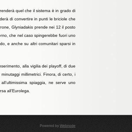
 prenderà quel che il sistema è in grado di
erà di convertire in punti le briciole che
Tyrone, Glyniadakis prende nei 12 il posto
sterno, che nel caso spingerebbe fuori uno
ndo, e anche su altri comunitari sparsi in
serimento, alla vigilia dei playoff, di due
inutaggi millimetrici. Finora, di certo, i
all’ultimissima spiaggia, ne serve uno
rsa all’Eurolega.
Powered by
Webnode