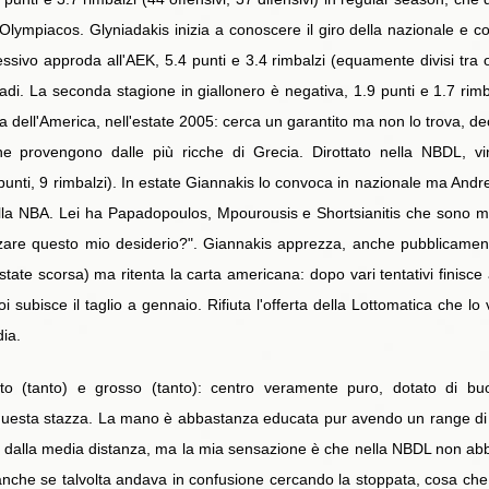
 l'Olympiacos. Glyniadakis inizia a conoscere il giro della nazionale e 
sivo approda all'AEK, 5.4 punti e 3.4 rimbalzi (equamente divisi tra off
adi. La seconda stagione in giallonero è negativa, 1.9 punti e 1.7 rimb
ora dell'America, nell'estate 2005: cerca un garantito ma non lo trova, 
che provengono dalle più ricche di Grecia. Dirottato nella NBDL, v
unti, 9 rimbalzi). In estate Giannakis lo convoca in nazionale ma Andr
la NBA. Lei ha Papadopoulos, Mpourousis e Shortsianitis che sono mol
zare questo mio desiderio?". Giannakis apprezza, anche pubblicamente
estate scorsa) ma ritenta la carta americana: dopo vari tentativi finisce 
poi subisce il taglio a gennaio. Rifiuta l'offerta della Lottomatica ch
dia.
o (tanto) e grosso (tanto): centro veramente puro, dotato di buo
 questa stazza. La mano è abbastanza educata pur avendo un range di 
o dalla media distanza, ma la mia sensazione è che nella NBDL non abbia
anche se talvolta andava in confusione cercando la stoppata, cosa che