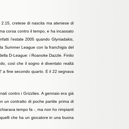
i 2.15, cretese di nascita ma ateniese di
sima corsa contro il tempo, e ha incassato
fatti l’estate 2005 quando Glyniadakis,
a la Summer League con la franchigia del
a della D-League: i Roanoke Dazzle. Finito
ndo, così che il sogno è diventato realtà
 2’ a fine secondo quarto. E il 22 segnava
ati contro i Grizzlies. A gennaio era già
 un contratto di poche partite prima di
chiarava tempo fa -, ma non ho rimpianti
 quelli che ha un giocatore in una buona