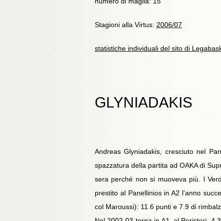
numero di maglia: 15
Stagioni alla Virtus:
2006/07
statistiche individuali del sito di Legabas
GLYNIADAKIS
Andreas Glyniadakis, cresciuto nel Pan
spazzatura della partita ad OAKA di Supr
sera perché non si muoveva più. I Verd
prestito al Panellinios in A2 l'anno suc
col Maroussi): 11.6 punti e 7.9 di rimbalz
Nel 2002-03 torna in A1, al Peristeri, 4.3