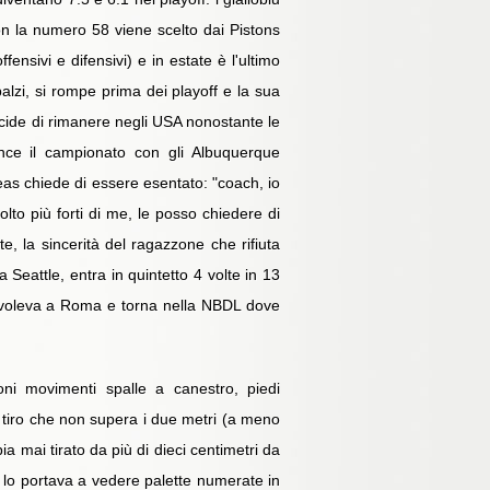
con la numero 58 viene scelto dai Pistons
ensivi e difensivi) e in estate è l'ultimo
alzi, si rompe prima dei playoff e la sua
decide di rimanere negli USA nonostante le
ince il campionato con gli Albuquerque
eas chiede di essere esentato: "coach, io
to più forti di me, le posso chiedere di
, la sincerità del ragazzone che rifiuta
a Seattle, entra in quintetto 4 volte in 13
e lo voleva a Roma e torna nella NBDL dove
ni movimenti spalle a canestro, piedi
tiro che non supera i due metri (a meno
 mai tirato da più di dieci centimetri da
 lo portava a vedere palette numerate in